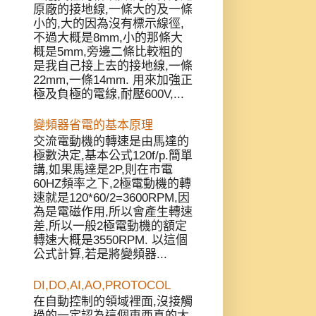
原廠的接地線,一條大的及一條
小的,大的因為沒有標示線徑,
不過大概是8mm,小的那條大
概是5mm,旁邊二條比較粗的
是我自己接上去的接地線,一條
22mm,一條14mm. 用來加強正
極及負極的電線,耐壓600V,...
變頻器省電的基本原理
交流電動機的轉速是由馬達的
極數決定,基本公式120f/p.簡單
講,如果馬達是2P,則在市電
60HZ頻率之下,2極電動機的轉
速就是120*60/2=3600RPM,因
為是電磁作用,所以會產生轉速
差,所以一般2極電動機的額定
轉速大概是3550RPM. 以這個
公式計算,若是將變頻器...
DI,DO,AI,AO,PROTOCOL
在自動控制的領域裡面,沒接觸
過的一定認為這個東西真的太