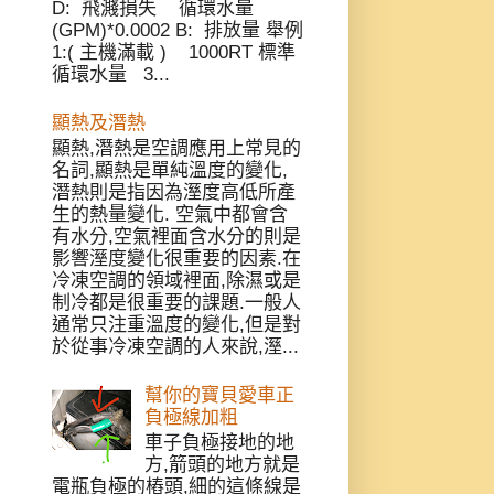
D: 飛濺損失 循環水量
(GPM)*0.0002 B: 排放量 舉例
1:( 主機滿載 ) 1000RT 標準
循環水量 3...
顯熱及潛熱
顯熱,潛熱是空調應用上常見的
名詞,顯熱是單純溫度的變化,
潛熱則是指因為溼度高低所產
生的熱量變化. 空氣中都會含
有水分,空氣裡面含水分的則是
影響溼度變化很重要的因素.在
冷凍空調的領域裡面,除濕或是
制冷都是很重要的課題.一般人
通常只注重溫度的變化,但是對
於從事冷凍空調的人來說,溼...
幫你的寶貝愛車正
負極線加粗
車子負極接地的地
方,箭頭的地方就是
電瓶負極的樁頭,細的這條線是