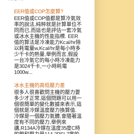
EER值或COP怎麼算?
EER值或COP值都是算冷氣效
率的說法,純粹就是計算單位不
同而已,而這也是評估一套冷氣
或冰水主機的性能指標. EER
值的算法是冷凍能力Kcal/hr除
以耗電量w,Kcal/hr是每小時多
少千卡的熱量,舉例而言,假設
一台冷氣它的每小時冷凍能力
是3024千卡,一小時耗電
1000w...
冰水主機的高低壓力差
很多人很喜歡問主機的壓力要
多少才正常,這個問題可以用一
個很簡單的變化數據來表示,這
個就是冷媒溫度壓力換算值.
冷媒是一個壓力氣體,會隨著溫
度有不同的壓力,舉例來
講,R134A冷媒在溫度35度C時