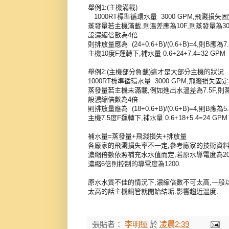
舉例
1:(
主機滿載
)
1000RT
標準循環水量
3000 GPM,
飛濺損失
蒸發量若主機滿載
,
則溫差應為
10F,
則蒸發量為
3
設濃縮倍數為4倍
則排放量應為
(24+0.6+B)/(0.6+B)=4,
則
B
應為7
主機
10
度
F
運轉下
,
補水量
0.6+24+7.4=32 GPM
舉例
2:(
主機部分負載
)
這才是大部分主機的狀況
1000RT
標準循環水量
3000 GPM,
飛濺損失固
蒸發量若主機未滿載
,
例如進出水溫差為
7.5F,
則
設濃縮倍數為4倍
則排放量應為
(18+0.6+B)/(0.6+B)=4,
則
B
應為5
主機
7.5
度
F
運轉下
,
補水量
0.6+18+5.4=24 GPM
補水量
=
蒸發量
+
飛濺損失
+
排放量
各廠家的飛濺損失率不一定,參考廠家的技術資
濃縮倍數依照補充水水值而定,若原水導電度為20
濃縮6倍則控制的導電度為1200.
原水水質不佳的情況下,濃縮倍數不可太高,一般以導
太高的話主機銅管就開始結垢.影響趨近溫度.
張貼者：
李明運
於
凌晨2:39