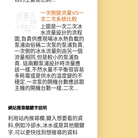
一次側變流量VS一
次二次系統比較
上圖是一次二次冰
水流量設計的流程
圖,負責供應現場冰水熱負載的
泵浦由俗稱二次泵的泵浦負責,
一次側的冰水流量則由另一個
流量相同,但是較小的泵浦負
責. 這兩顆泵浦設計時流量應
該一樣,不然水量不平衡很容易
多耗電或是供水的溫度變的不
穩定.一次泵的開機台數應該跟
主機的開機台數一樣,二次...
網站搜尋關鍵字說明
利用站內搜尋欄,鍵入想要看的資
料,例如冷卻水,冰水或是其他關鍵
字,可以更快找到想搜尋的資料