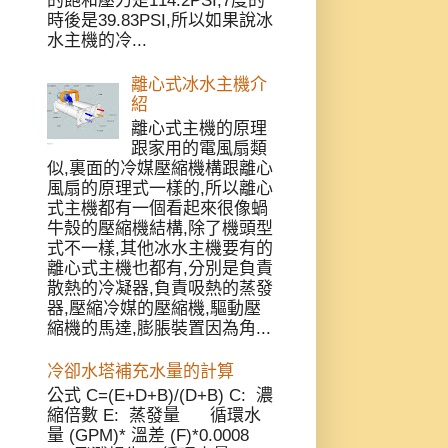
的飽和壓力是114.2PSI,7度的
時後是39.83PSI,所以如果說冰
水主機的冷...
離心式冰水主機介
紹
離心式主機的原理
跟家用的電風扇類
似,裏面的冷媒壓縮機構跟離心
風扇的原理式一樣的,所以離心
式主機都有一個看起來很像蝸
牛殼的壓縮機結構,除了機頭型
式不一樣,其他冰水主機要有的
離心式主機也都有,分別是負責
散熱的冷凝器,負責吸熱的蒸發
器,壓縮冷媒的壓縮機,驅動壓
縮機的馬達,膨脹裝置因為角...
冷卻水塔補充水量的計算
公式 C=(E+D+B)/(D+B) C: 濃
縮倍數 E: 蒸發量 循環水
量 (GPM)* 溫差 (F)*0.0008