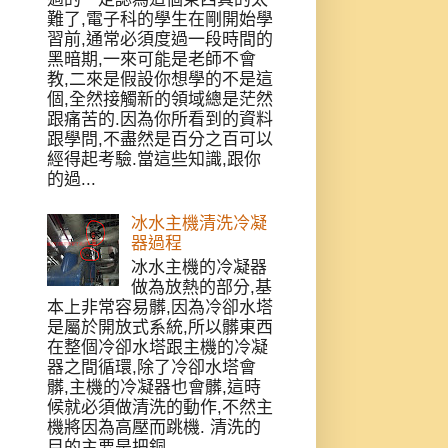
難了,電子科的學生在剛開始學
習前,通常必須度過一段時間的
黑暗期,一來可能是老師不會
教,二來是假設你想學的不是這
個,全然接觸新的領域總是茫然
跟痛苦的.因為你所看到的資料
跟學問,不盡然是百分之百可以
經得起考驗.當這些知識,跟你
的過...
冰水主機清洗冷凝
器過程
冰水主機的冷凝器
做為放熱的部分,基
本上非常容易髒,因為冷卻水塔
是屬於開放式系統,所以髒東西
在整個冷卻水塔跟主機的冷凝
器之間循環,除了冷卻水塔會
髒,主機的冷凝器也會髒,這時
候就必須做清洗的動作,不然主
機將因為高壓而跳機. 清洗的
目的主要是把銅...