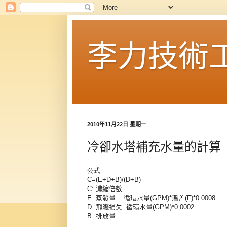
李力技術
2010年11月22日 星期一
冷卻水塔補充水量的計算
公式
C=(E+D+B)/(D+B)
C:
濃縮倍數
E:
蒸發量
循環水量
(GPM)*
溫差
(F)*0.0008
D:
飛濺損失
循環水量
(GPM)*0.0002
B:
排放量