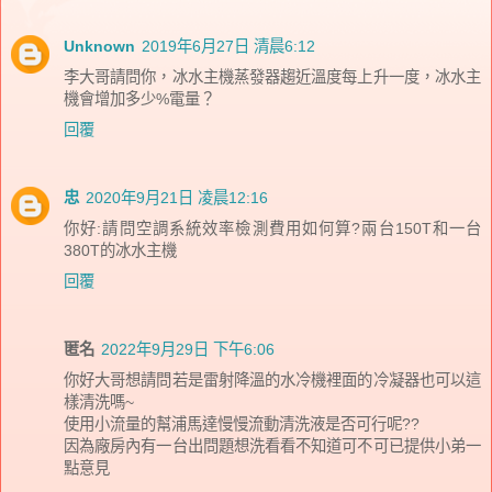
Unknown
2019年6月27日 清晨6:12
李大哥請問你，冰水主機蒸發器趨近溫度每上升一度，冰水主
機會增加多少%電量？
回覆
忠
2020年9月21日 凌晨12:16
你好:請問空調系統效率檢測費用如何算?兩台150T和一台
380T的冰水主機
回覆
匿名
2022年9月29日 下午6:06
你好大哥想請問若是雷射降溫的水冷機裡面的冷凝器也可以這
樣清洗嗎~
使用小流量的幫浦馬達慢慢流動清洗液是否可行呢??
因為廠房內有一台出問題想洗看看不知道可不可已提供小弟一
點意見