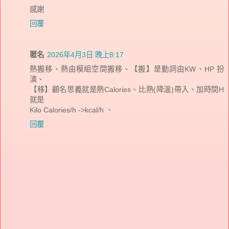
感謝
回覆
匿名
2026年4月3日 晚上8:17
熱搬移、熱由模組空間搬移、【搬】是動詞由KW、HP 扮
演、
【移】顧名思義就是熱Calories、比熱(降溫)帶入、加時間H
就是
Kilo Calories/h ->kcal/h 、
回覆