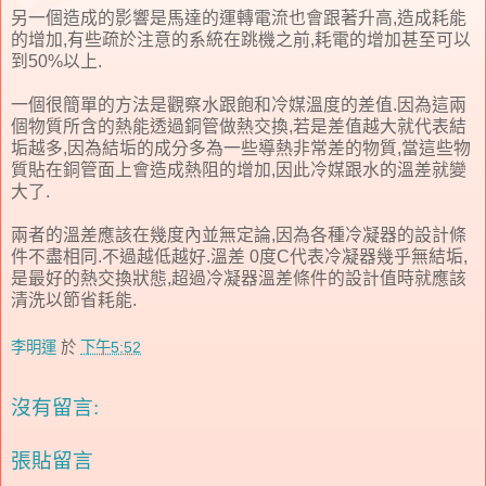
另一個造成的影響是馬達的運轉電流也會跟著升高,造成耗能
的增加,有些疏於注意的系統在跳機之前,耗電的增加甚至可以
到50%以上.
一個很簡單的方法是觀察水跟飽和冷媒溫度的差值.因為這兩
個物質所含的熱能透過銅管做熱交換,若是差值越大就代表結
垢越多,因為結垢的成分多為一些導熱非常差的物質,當這些物
質貼在銅管面上會造成熱阻的增加,因此冷媒跟水的溫差就變
大了.
兩者的溫差應該在幾度內並無定論,因為各種冷凝器的設計條
件不盡相同.不過越低越好.溫差 0度C代表冷凝器幾乎無結垢,
是最好的熱交換狀態,超過冷凝器溫差條件的設計值時就應該
清洗以節省耗能.
李明運
於
下午5:52
沒有留言:
張貼留言