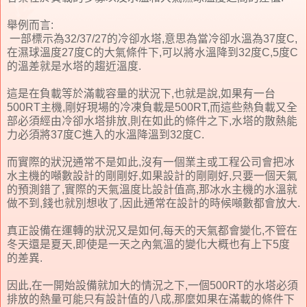
舉例而言:
一部標示為32/37/27的冷卻水塔,意思為當冷卻水溫為37度C,
在濕球溫度27度C的大氣條件下,可以將水溫降到32度C,5度C
的溫差就是水塔的趨近溫度.
這是在負載等於滿載容量的狀況下,也就是說,如果有一台
500RT主機,剛好現場的冷凍負載是500RT,而這些熱負載又全
部必須經由冷卻水塔排放,則在如此的條件之下,水塔的散熱能
力必須將37度C進入的水溫降溫到32度C.
而實際的狀況通常不是如此,沒有一個業主或工程公司會把冰
水主機的噸數設計的剛剛好,如果設計的剛剛好,只要一個天氣
的預測錯了,實際的天氣溫度比設計值高,那冰水主機的水溫就
做不到,錢也就別想收了,因此通常在設計的時候噸數都會放大.
真正設備在運轉的狀況又是如何,每天的天氣都會變化,不管在
冬天還是夏天,即使是一天之內氣溫的變化大概也有上下5度
的差異.
因此,在一開始設備就加大的情況之下,一個500RT的水塔必須
排放的熱量可能只有設計值的八成,那麼如果在滿載的條件下