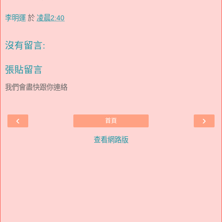
李明運
於
凌晨2:40
沒有留言:
張貼留言
我們會盡快跟你連絡
‹
›
首頁
查看網路版