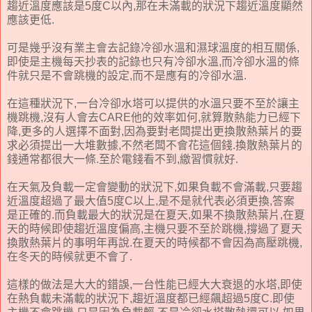
趨近溫度應該是5度C以內,那在未滿載的狀況下趨近溫度顯然
應該更低.
可是幾乎沒有業主會去記錄冷卻水溫和濕球溫度的相互關係,
即使是主機每天抄表的記錄也只有冷卻水溫,而冷卻水溫的條
件就只是不會跳機的設定,而不是應有的冷卻水溫.
在這種狀況下,一台冷卻水塔可以提供的水溫只要不至於讓主
機跳機,沒有人會去CARE他的效率如何,就算散熱能力已經下
降,更多的人選擇不面對,因為要對老闆提出更換散熱葉片的要
求必須提出一大堆數據,不然老闆不會花這個錢.換散熱葉片的
錢通常都很大一條.至於電錢看不到,繳習慣就好.
在天氣及負載一定會變動的狀況下,如果負載不會滿載,只要趨
近溫度超過了最大值5度C以上,是不是就代表必須更換,答案
是正確的.而負載最大的狀況是在夏天,如果不換散熱葉片,在夏
天的時候即使趨近溫度偏高,主機只要不至於跳機,撐過了夏天
換散熱葉片的事明年再說.在夏天的時候都不會因為高壓跳機,
在冬天的時候就更不會了.
這樣的做法是大大的錯誤,一台性能已經大大衰退的水塔,即使
在熱負載未滿載的狀況下,趨近溫度都已經飆超過5度C.即使