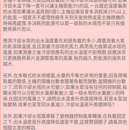
主機不會跳機,只是因為負載輕,不是冷卻水塔散熱還可以.如果
冷卻水溫下降一度可以讓主機節能3%的話,一台趨近溫度偏高
的水塔如果讓水溫高個5度C,主機這邊就會多消耗掉15%以上
的能源,一個夏天不處理拖過冬天到天氣快熱或是主機跳機的
時候再處理,多消耗的能源可以買一座新的水塔而不是只有換
散熱葉片而以.
預測冷卻水塔的出水溫度要先知道負載的多少,還要測量大氣
的乾濕球溫度,並且測量冷卻塔的馬力,再用馬力換算成水塔的
風量,如果測量之後冷卻塔應有的出水溫度不如預期,就應該早
日更換散熱葉片並調整風車的風量,拖的越久,對能源的損失就
越大.
另外,在多聯式的水塔裡面,水量的平衡也非常的重要,因為現場
負載的關係,主機的開機台數會隨著負載而變動,當開機的台數
少了,流到冷卻水塔的水也變少,如果水管沒有任何的控制閥,每
顆水塔可以分配到水量跟著變少,當一個水塔的水量變少的時
候,在固定的風量之下,請問出水溫會升高還是降低,若是水泵加
裝變頻,效果也是等同水量減少,冷卻水溫是升高還降低?
另外,如果冷卻水塔風車裝了變頻器控制風車轉速,在負載固定
之下,出水溫度是升高還降低還是不變,這裡賣個關子,請看其他
相關文章的解說.