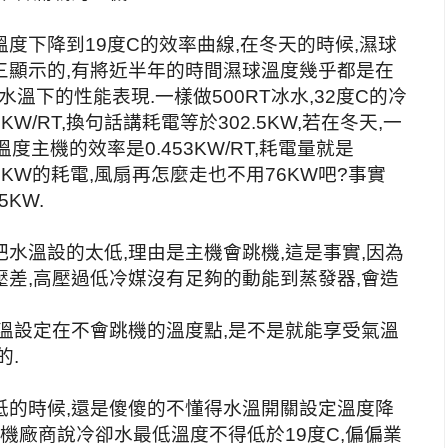
度下降到19度C的效率曲線,在冬天的時候,濕球
三顯示的,有將近半年的時間濕球溫度幾乎都是在
水溫下的性能表現.一樣做500RT冰水,32度C的冷
W/RT,換句話講耗電等於302.5KW,若在冬天,一
溫度主機的效率是0.453KW/RT,耗電量就是
76KW的耗電,風扇再怎麼走也不用76KW吧?事實
5KW.
水溫設的太低,理由是主機會跳機,這是事實,因為
差,高壓過低冷媒沒有足夠的動能到蒸發器,會造
溫設定在不會跳機的溫度點,是不是就能享受氣溫
的.
低的時候,還是傻傻的不懂得水溫開關設定溫度降
主機廠商說冷卻水最低溫度不得低於19度C,偏偏業