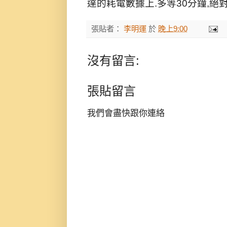
達的耗電數據上.多等30分鐘,絕
張貼者：
李明運
於
晚上9:00
沒有留言:
張貼留言
我們會盡快跟你連絡