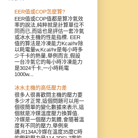
EER值或COP怎麼算?
EER值或COP值都是算冷氣效
率的說法,純粹就是計算單位不
同而已,而這也是評估一套冷氣
或冰水主機的性能指標. EER
值的算法是冷凍能力Kcal/hr除
以耗電量w,Kcal/hr是每小時多
少千卡的熱量,舉例而言,假設
一台冷氣它的每小時冷凍能力
是3024千卡,一小時耗電
1000w...
冰水主機的高低壓力差
很多人很喜歡問主機的壓力要
多少才正常,這個問題可以用一
個很簡單的變化數據來表示,這
個就是冷媒溫度壓力換算值.
冷媒是一個壓力氣體,會隨著溫
度有不同的壓力,舉例來
講,R134A冷媒在溫度35度C時