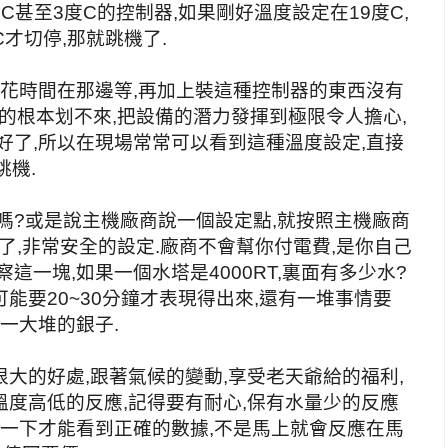
甚至3度C的控制器,如果剛好溫度設定在19度C,
C才切停,那就跳機了.
要花時間在那邊等,再加上裝這種控制器的東西沒有
度的根本划不來,把設備的潛力發揮到極限令人擔心,
好了,所以在現場常常可以看到這種溫度設定,直接
跳機.
嗎?或是說主機廠商說一個設定點,就按照主機廠商
了,非常安全的設定.廠商不會幫你付電費,是你自己
這一塊,如果一個水塔是4000RT,裏面有多少水?
能要20~30分鐘才表現得出來,還有一堆事情要
一大堆的銀子.
大的好處,跟著氣候的變動,享受老天爺給的福利,
度高低的反應,記得要有耐心,保有水量少的反應
等一下才能看到正確的數據,不是馬上就會反應在馬