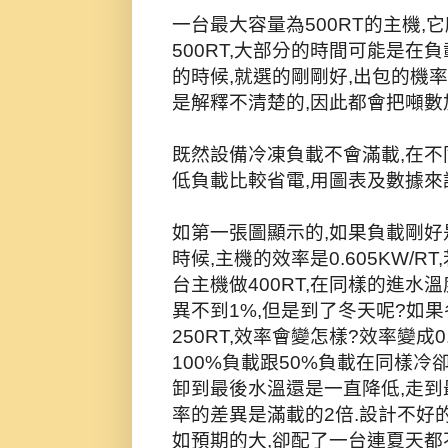
一台最大容量為500RT的主機
500RT,大部分的時間可能是在
的時候,就選的剛剛好,出包的機
是解釋不清楚的,因此都會把噸數
既然設備冷凍負載不會滿載,在
低負載比較省電,用圖表及數據來
如第一張圖顯示的,如果負載剛好是
時候,主機的效率是0.605KW/R
台主機做400RT,在同樣的進水溫度下
異不到1%,但是到了冬天呢?如果
250RT,效率會變怎樣?效率變成0.6
100%負載跟50%負載在同樣冷
卸到最後水溫還是一直降低,走到最後
率的差異是滿載的2倍.設計不好
如預期的大,卻配了一台連夏天都