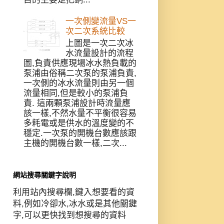
一次側變流量VS一
次二次系統比較
上圖是一次二次冰
水流量設計的流程
圖,負責供應現場冰水熱負載的
泵浦由俗稱二次泵的泵浦負責,
一次側的冰水流量則由另一個
流量相同,但是較小的泵浦負
責. 這兩顆泵浦設計時流量應
該一樣,不然水量不平衡很容易
多耗電或是供水的溫度變的不
穩定.一次泵的開機台數應該跟
主機的開機台數一樣,二次...
網站搜尋關鍵字說明
利用站內搜尋欄,鍵入想要看的資
料,例如冷卻水,冰水或是其他關鍵
字,可以更快找到想搜尋的資料