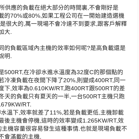
,它所供應的負載在絕大部分的時間裏,不會剛好是
負載的70%或80%,如果工程公司在一開始建造選機
率是很大的,萬一現場不會冷達不到要求,跟客戶解釋
加大.
不同的負載區域內主機的效率如何呢?是高負載還是
說明.
500RT,在冷卻水進水溫度為32度C的那個點的
T,若冷凍負載在夜間下降了20%,則變成400RT,同一
,效率為0.610KW/RT,跑400RT跟500RT的差
冬天的負載只有夏天的一半,一台500RT主機只跑
79KW/RT.
卻水溫下,效率就差了11%,若是負載更低,主機卸載
主機會停機,這時的效率變成1.265KW/RT,效
的主機容量很容易發生這種事情.也就是現場負載不
不會滿載的主機.