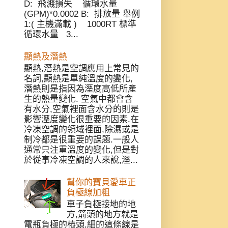
D: 飛濺損失 循環水量
(GPM)*0.0002 B: 排放量 舉例
1:( 主機滿載 ) 1000RT 標準
循環水量 3...
顯熱及潛熱
顯熱,潛熱是空調應用上常見的
名詞,顯熱是單純溫度的變化,
潛熱則是指因為溼度高低所產
生的熱量變化. 空氣中都會含
有水分,空氣裡面含水分的則是
影響溼度變化很重要的因素.在
冷凍空調的領域裡面,除濕或是
制冷都是很重要的課題.一般人
通常只注重溫度的變化,但是對
於從事冷凍空調的人來說,溼...
幫你的寶貝愛車正
負極線加粗
車子負極接地的地
方,箭頭的地方就是
電瓶負極的樁頭,細的這條線是