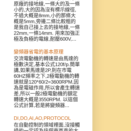
原廠的接地線,一條大的及一條
小的,大的因為沒有標示線徑,
不過大概是8mm,小的那條大
概是5mm,旁邊二條比較粗的
是我自己接上去的接地線,一條
22mm,一條14mm. 用來加強正
極及負極的電線,耐壓600V,...
變頻器省電的基本原理
交流電動機的轉速是由馬達的
極數決定,基本公式120f/p.簡單
講,如果馬達是2P,則在市電
60HZ頻率之下,2極電動機的轉
速就是120*60/2=3600RPM,因
為是電磁作用,所以會產生轉速
差,所以一般2極電動機的額定
轉速大概是3550RPM. 以這個
公式計算,若是將變頻器...
DI,DO,AI,AO,PROTOCOL
在自動控制的領域裡面,沒接觸
過的一定認為這個東西真的太