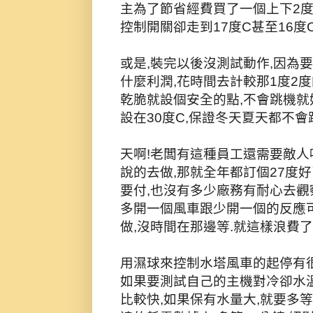
主為了節省經費買了一個上下2度C
控制開關卻走到17度C甚至16度
或是,裝完以後沒測試動作,因為
什麼利潤,花時間去計較那1度2
乾脆就設個安全的點,不會跳機就
設在30度C,保證冬天夏天都不會
天啊!老闆有這種員工還需要敵人
說的去做,那就全年都訂個27度好
要付,也沒有多少廠務有耐心去觀察
多開一個風車跟少開一個的反應可
做,沒時間在那邊等.就這樣浪費了
用濕球來控制水塔風車的起停有很
如果要測試自己的主機對冷卻水溫
比較快,如果保有水量大,就要多