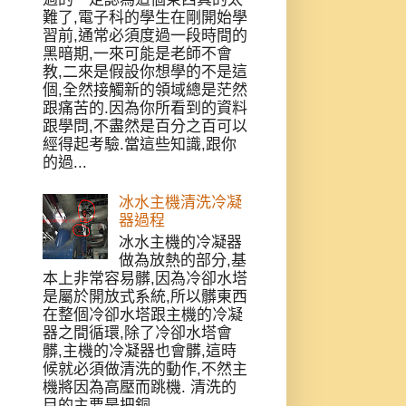
難了,電子科的學生在剛開始學
習前,通常必須度過一段時間的
黑暗期,一來可能是老師不會
教,二來是假設你想學的不是這
個,全然接觸新的領域總是茫然
跟痛苦的.因為你所看到的資料
跟學問,不盡然是百分之百可以
經得起考驗.當這些知識,跟你
的過...
冰水主機清洗冷凝
器過程
冰水主機的冷凝器
做為放熱的部分,基
本上非常容易髒,因為冷卻水塔
是屬於開放式系統,所以髒東西
在整個冷卻水塔跟主機的冷凝
器之間循環,除了冷卻水塔會
髒,主機的冷凝器也會髒,這時
候就必須做清洗的動作,不然主
機將因為高壓而跳機. 清洗的
目的主要是把銅...