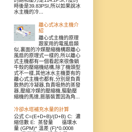
的飽和壓力是114.2PSI,7度的
時後是39.83PSI,所以如果說冰
水主機的冷...
離心式冰水主機介
紹
離心式主機的原理
跟家用的電風扇類
似,裏面的冷媒壓縮機構跟離心
風扇的原理式一樣的,所以離心
式主機都有一個看起來很像蝸
牛殼的壓縮機結構,除了機頭型
式不一樣,其他冰水主機要有的
離心式主機也都有,分別是負責
散熱的冷凝器,負責吸熱的蒸發
器,壓縮冷媒的壓縮機,驅動壓
縮機的馬達,膨脹裝置因為角...
冷卻水塔補充水量的計算
公式 C=(E+D+B)/(D+B) C: 濃
縮倍數 E: 蒸發量 循環水
量 (GPM)* 溫差 (F)*0.0008