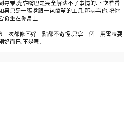
到專業,光靠嘴巴是完全解決不了事情的.下次看看
如果只是一張嘴跟一包簡單的工具,那恭喜你,祝你
會發生在你身上.
修三次都修不好一點都不奇怪.只拿一個三用電表要
好而已,不是嗎.