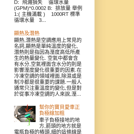
D: 飛濺損失 循環水量
(GPM)*0.0002 B: 排放量 舉例
1:( 主機滿載 ) 1000RT 標準
循環水量 3...
顯熱及潛熱
顯熱,潛熱是空調應用上常見的
名詞,顯熱是單純溫度的變化,
潛熱則是指因為溼度高低所產
生的熱量變化. 空氣中都會含
有水分,空氣裡面含水分的則是
影響溼度變化很重要的因素.在
冷凍空調的領域裡面,除濕或是
制冷都是很重要的課題.一般人
通常只注重溫度的變化,但是對
於從事冷凍空調的人來說,溼...
幫你的寶貝愛車正
負極線加粗
車子負極接地的地
方,箭頭的地方就是
電瓶負極的樁頭,細的這條線是