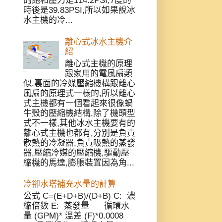
的飽和壓力是114.2PSI,7度的
時後是39.83PSI,所以如果說冰
水主機的冷...
離心式冰水主機介
紹
離心式主機的原理
跟家用的電風扇類
似,裏面的冷媒壓縮機構跟離心
風扇的原理式一樣的,所以離心
式主機都有一個看起來很像蝸
牛殼的壓縮機結構,除了機頭型
式不一樣,其他冰水主機要有的
離心式主機也都有,分別是負責
散熱的冷凝器,負責吸熱的蒸發
器,壓縮冷媒的壓縮機,驅動壓
縮機的馬達,膨脹裝置因為角...
冷卻水塔補充水量的計算
公式 C=(E+D+B)/(D+B) C: 濃
縮倍數 E: 蒸發量 循環水
量 (GPM)* 溫差 (F)*0.0008