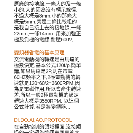
原廠的接地線,一條大的及一條
小的,大的因為沒有標示線徑,
不過大概是8mm,小的那條大
概是5mm,旁邊二條比較粗的
是我自己接上去的接地線,一條
22mm,一條14mm. 用來加強正
極及負極的電線,耐壓600V,...
變頻器省電的基本原理
交流電動機的轉速是由馬達的
極數決定,基本公式120f/p.簡單
講,如果馬達是2P,則在市電
60HZ頻率之下,2極電動機的轉
速就是120*60/2=3600RPM,因
為是電磁作用,所以會產生轉速
差,所以一般2極電動機的額定
轉速大概是3550RPM. 以這個
公式計算,若是將變頻器...
DI,DO,AI,AO,PROTOCOL
在自動控制的領域裡面,沒接觸
過的一定認為這個東西真的太