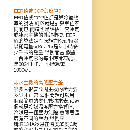
EER值或COP怎麼算?
EER值或COP值都是算冷氣效
率的說法,純粹就是計算單位不
同而已,而這也是評估一套冷氣
或冰水主機的性能指標. EER
值的算法是冷凍能力Kcal/hr除
以耗電量w,Kcal/hr是每小時多
少千卡的熱量,舉例而言,假設
一台冷氣它的每小時冷凍能力
是3024千卡,一小時耗電
1000w...
冰水主機的高低壓力差
很多人很喜歡問主機的壓力要
多少才正常,這個問題可以用一
個很簡單的變化數據來表示,這
個就是冷媒溫度壓力換算值.
冷媒是一個壓力氣體,會隨著溫
度有不同的壓力,舉例來
講,R134A冷媒在溫度35度C時