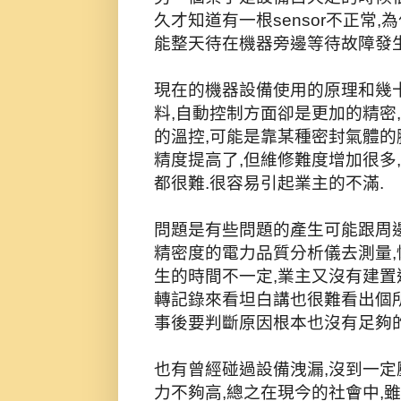
久才知道有一根sensor不正常
能整天待在機器旁邊等待故障發生
現在的機器設備使用的原理和幾
料,自動控制方面卻是更加的精密
的溫控,可能是靠某種密封氣體的
精度提高了,但維修難度增加很多
都很難.很容易引起業主的不滿.
問題是有些問題的產生可能跟周邊
精密度的電力品質分析儀去測量,
生的時間不一定,業主又沒有建置
轉記錄來看坦白講也很難看出個所
事後要判斷原因根本也沒有足夠的
也有曾經碰過設備洩漏,沒到一定
力不夠高,總之在現今的社會中,