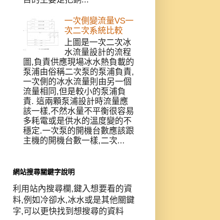
一次側變流量VS一
次二次系統比較
上圖是一次二次冰
水流量設計的流程
圖,負責供應現場冰水熱負載的
泵浦由俗稱二次泵的泵浦負責,
一次側的冰水流量則由另一個
流量相同,但是較小的泵浦負
責. 這兩顆泵浦設計時流量應
該一樣,不然水量不平衡很容易
多耗電或是供水的溫度變的不
穩定.一次泵的開機台數應該跟
主機的開機台數一樣,二次...
網站搜尋關鍵字說明
利用站內搜尋欄,鍵入想要看的資
料,例如冷卻水,冰水或是其他關鍵
字,可以更快找到想搜尋的資料