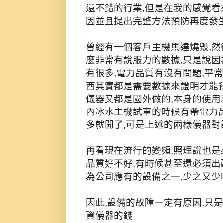
還不錯的行業,但是在我的感覺看
因並且提出完整方法預防再度發生
曾經有一個客戶主機馬達燒毀,然
麼非常有說服力的數據,只是說因
有很多,電力品質有沒有問題,平
西其實都是需要數據來證明才能
儀器又都是國外做的,本身的使用
內冰水主機試車的時候有帶電力品
多就開了,可是上述的兩樣儀器對
再看現在流行的變頻,照理說也
品質好不好,有時候甚至還必須出
為公司應有的設備之一.少之又少
因此,設備的故障一定有原因,只
資儀器的錢