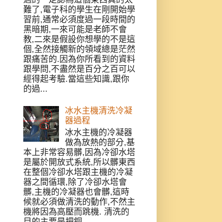
難了,電子科的學生在剛開始學
習前,通常必須度過一段時間的
黑暗期,一來可能是老師不會
教,二來是假設你想學的不是這
個,全然接觸新的領域總是茫然
跟痛苦的.因為你所看到的資料
跟學問,不盡然是百分之百可以
經得起考驗.當這些知識,跟你
的過...
冰水主機清洗冷凝
器過程
冰水主機的冷凝器
做為放熱的部分,基
本上非常容易髒,因為冷卻水塔
是屬於開放式系統,所以髒東西
在整個冷卻水塔跟主機的冷凝
器之間循環,除了冷卻水塔會
髒,主機的冷凝器也會髒,這時
候就必須做清洗的動作,不然主
機將因為高壓而跳機. 清洗的
目的主要是把銅...