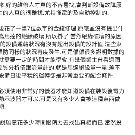
來,好的維修人才真的不容易找,會判斷設備故障原
的人真的很難找.尤其懂電的及自動控制的.
後花了一筆7位數字的金錢修理,原廠並沒有提出什
為馬達的絕緣破壞,所以掛了.當然絕緣破壞的原因
常的設備運轉狀況有沒有超出設備的設計值,這些東
預防同樣的狀況再度發生.可是偏偏很多證明數據的
就需要一定的時間才能學會,有幾個業主曾看過國
質分析儀跟流量計的,就是馬達絕緣量一量,差不
設備日後平穩的運轉卻是非常重要的配合條件.
是必須使用非常好的儀器才能知道設備在裝設後電力
動示波器才可以.可是又有多少人會被這種東西做
吧.
是說願意花多少時間跟精力去找出真相而已,當然投