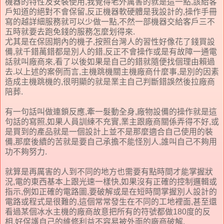
機器的特性及安裝使用,我覺得老外厲害的就是這一點,該給客
戶知道的絕對不會保留,反正機器軟硬體是我設計的,操作手冊
寫的越詳細服務就可以少做一點,不然一部機器交給客戶三不
五時就要去跑免錢的服務怎麼划得來.
尤其是在保固期內的機子,按照台灣人的習性好像花了錢買設
備,就千錯萬錯都是別人的錯,反正不會操作或是有故障一通電
話就叫廠商來,看了以後如果是自己的錯就隨便找個理由賴過
去.以上述的案例而言,主機跳機關主機廠商什麼事,是別的因素
造成主機跳機的,很明顯的就是業主自己判斷錯誤然後拉廠商
陪葬.
有一句話叫做連鎖反應,牽一髮動全身,廠物設備的操作就是這
句話的寫照,如果人員訓練不充實,業主跟廠商關係弄得不好,或
是買到的產品就是一個設計上並不是那麼適合自己使用的裝
備,那麼後續的苦就是要自己承擔不能怪別人,誰叫自己不夠用
功不夠努力.
就算是再厲害的人到不同的地方也需要有點時間才能掌握狀
況,電的東西基本上跟光速一樣快,如果沒有正確的控制邏輯或
指示,例如正確的電路圖,要破解或是在短時間掌握別人設計的
電路或程式是很難的,這個常常發生在不同的工地裡面,甚至還
看過某個冰水主機的廠商故意把所有的符號都做180度的反
相,好保護自己的維修利益不容易被外面的廠商破解.