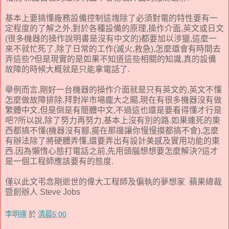
基本上要搞懂廠務設備控制這塊除了必須對電的特性要有一
定程度的了解之外,對於各種設備的原理,操作介面,英文或日文
(很多機器的操作說明書是沒有中文的)都要加以涉獵,這麼一
來不就忙死了,除了日常的工作(滅火,救急),怎麼還會有時間去
弄這些?但是現實的是如果不知道這些相關的知識,真的設備
故障的時候大概就是只能拿電話了.
舉例而言,剛好一台機器的操作介面就是只有英文的,英文不懂
怎麼做故障排除.拜對岸市場龐大之賜,現在有很多機器沒有做
繁體中文,但是倒是有簡體中文,不過這也還是要看得懂才行是
吧?所以說,除了努力再努力,基本上沒有別的路.如果連死的東
西都搞不懂(機器沒有腳,擺在那邊讓你慢慢摸都搞不會),怎麼
有辦法除了將硬體弄懂,還要弄出有設計美感及實用功能的東
西.因為懶惰心態打電話之前,先用頭腦想想要怎麼解決?這才
是一個工程師應該要有的態度.
僅以此文弔念剛逝世的偉大工程師及偏執的夢想家 蘋果總裁
暨創辦人 Steve Jobs
李明運
於
清晨5:00