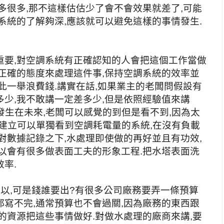
多很多,那不這樣估估少了會不會效果就差了,可能
系統的了解夠深,應該就可以避免這樣的事情發生.
重要,對空調系統有正確認知的人會把這個工作當做
正確的態度來處理這件事,保持空調系統的效率並
此一舉浪費錢.講實在話,如果業主的老闆問假設有
少,我不敢講一定差多少,但是依照經驗值來講
是發生在未來,老闆可以感覺的到但是看不到,因為太
有建立可以單獨看到空調耗電量的系統,在沒有負載
對數據記錄之下,水處理即使做的再好並且有功效,
以會有很多做表面工夫的形象工程.把水塔表面洗
率.
以,可是錢誰要出?有很多公司廠務要弄一條預算
寫不完,通常預算也不會過關,因為廠務的東西跟
的資源把這些事情做好.對做水處理的廠商來講,要