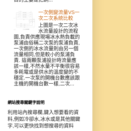
一次側變流量VS一
次二次系統比較
上圖是一次二次冰
水流量設計的流程
圖,負責供應現場冰水熱負載的
泵浦由俗稱二次泵的泵浦負責,
一次側的冰水流量則由另一個
流量相同,但是較小的泵浦負
責. 這兩顆泵浦設計時流量應
該一樣,不然水量不平衡很容易
多耗電或是供水的溫度變的不
穩定.一次泵的開機台數應該跟
主機的開機台數一樣,二次...
網站搜尋關鍵字說明
利用站內搜尋欄,鍵入想要看的資
料,例如冷卻水,冰水或是其他關鍵
字,可以更快找到想搜尋的資料