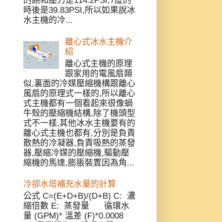
的飽和壓力是114.2PSI,7度的
時後是39.83PSI,所以如果說冰
水主機的冷...
離心式冰水主機介
紹
離心式主機的原理
跟家用的電風扇類
似,裏面的冷媒壓縮機構跟離心
風扇的原理式一樣的,所以離心
式主機都有一個看起來很像蝸
牛殼的壓縮機結構,除了機頭型
式不一樣,其他冰水主機要有的
離心式主機也都有,分別是負責
散熱的冷凝器,負責吸熱的蒸發
器,壓縮冷媒的壓縮機,驅動壓
縮機的馬達,膨脹裝置因為角...
冷卻水塔補充水量的計算
公式 C=(E+D+B)/(D+B) C: 濃
縮倍數 E: 蒸發量 循環水
量 (GPM)* 溫差 (F)*0.0008