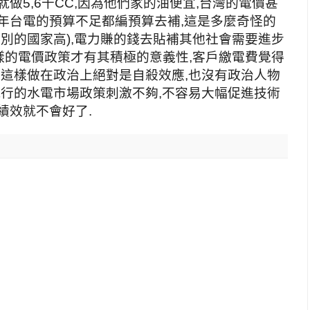
做5,6千CC,因為他們家的油便宜,台灣的電價甚
年台電的預算不足都編預算去補,這是多麼奇怪的
比別的國家高),電力賺的錢去貼補其他社會需要進步
這樣的電價政策才有其積極的意義性,客戶繳電費覺得
然這樣做在政治上絕對是自殺效應,也沒有政治人物
現行的水電市場政策刺激不夠,不容易大幅促進技術
績效就不會好了.