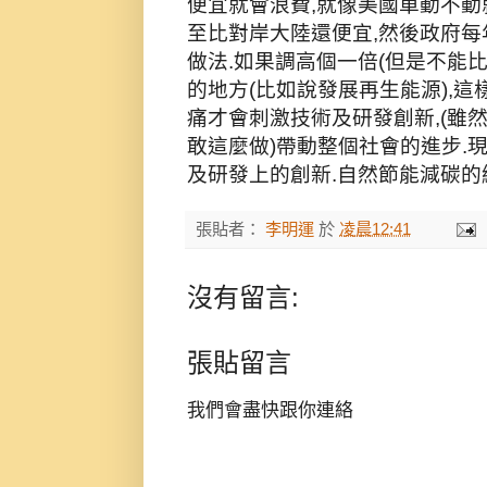
便宜就會浪費,就像美國車動不動就
至比對岸大陸還便宜,然後政府每
做法.如果調高個一倍(但是不能
的地方(比如說發展再生能源),
痛才會刺激技術及研發創新,(雖
敢這麼做)帶動整個社會的進步.
及研發上的創新.自然節能減碳的
張貼者：
李明運
於
凌晨12:41
沒有留言:
張貼留言
我們會盡快跟你連絡