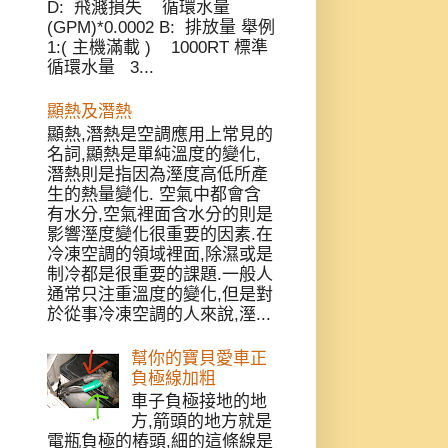
D: 飛濺損失 循環水量
(GPM)*0.0002 B: 排放量 舉例
1:( 主機滿載 ) 1000RT 標準
循環水量 3...
顯熱及潛熱
顯熱,潛熱是空調應用上常見的
名詞,顯熱是單純溫度的變化,
潛熱則是指因為溼度高低所產
生的熱量變化. 空氣中都會含
有水分,空氣裡面含水分的則是
影響溼度變化很重要的因素.在
冷凍空調的領域裡面,除濕或是
制冷都是很重要的課題.一般人
通常只注重溫度的變化,但是對
於從事冷凍空調的人來說,溼...
幫你的寶貝愛車正
負極線加粗
車子負極接地的地
方,箭頭的地方就是
電瓶負極的樁頭,細的這條線是