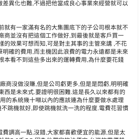
做差異化也難,不過把他當成良心事業來經營就可以
之前就有一家滿有名的大集團底下的子公司根本就不
廠商並沒有把這個工作做好,到最後就是客戶買一
樣的效果可想而知,可是對主其事的主管來講 ,不花
筆明確的費用,而主機因此浪費的電力永遠都是未來
根本看不到這些多出來的運轉費用,為什麼要花錢
廠商沒做沒賺,但是公司虧更多,但是是悶虧,明明確
東西是未來式.要證明很困難.這是長久以來都有的
家用的系統幾十噸以內的應該連為什麼要做水處理
機不跳機就好,即使跳機就洗一洗的程度.電費花習慣
費調高一點,沒錯,大家都喜歡便宜的能源,但是太