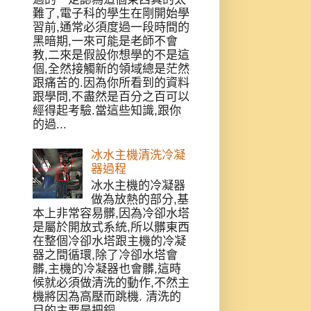
難了,電子科的學生在剛開始學
習前,通常必須度過一段時間的
黑暗期,一來可能是老師不會
教,二來是假設你想學的不是這
個,全然接觸新的領域總是茫然
跟痛苦的.因為你所看到的資料
跟學問,不盡然是百分之百可以
經得起考驗.當這些知識,跟你
的過...
冰水主機清洗冷凝
器過程
冰水主機的冷凝器
做為放熱的部分,基
本上非常容易髒,因為冷卻水塔
是屬於開放式系統,所以髒東西
在整個冷卻水塔跟主機的冷凝
器之間循環,除了冷卻水塔會
髒,主機的冷凝器也會髒,這時
候就必須做清洗的動作,不然主
機將因為高壓而跳機. 清洗的
目的主要是把銅...