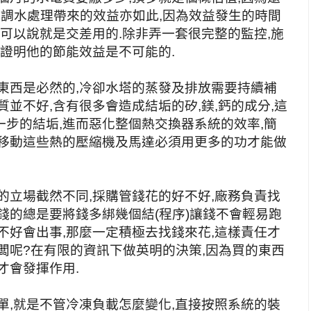
空調水處理帶來的效益亦如此,因為效益發生的時間
也可以說就是交差用的.除非弄一套很完整的監控,施
要證明他的節能效益是不可能的.
東西是必然的,冷卻水塔的蒸發及排放需要持續補
並不好,含有很多會造成結垢的矽,鎂,鈣的成分,這
步的結垢,進而惡化整個熱交換器系統的效率,簡
致移動這些熱的壓縮機及馬達必須用更多的功才能做
的立場截然不同,採購管錢花的好不好,廠務負責找
錢的總是要將錢多綁幾個結(程序)讓錢不會輕易跑
不好會出事,那麼一定積極去找錢來花,這樣責任才
闆呢?在有限的資訊下做英明的決策,因為買的東西
才會發揮作用.
單,就是不管冷凍負載怎麼變化,直接按照系統的裝