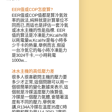
EER值或COP怎麼算?
EER值或COP值都是算冷氣效
率的說法,純粹就是計算單位不
同而已,而這也是評估一套冷氣
或冰水主機的性能指標. EER
值的算法是冷凍能力Kcal/hr除
以耗電量w,Kcal/hr是每小時多
少千卡的熱量,舉例而言,假設
一台冷氣它的每小時冷凍能力
是3024千卡,一小時耗電
1000w...
冰水主機的高低壓力差
很多人很喜歡問主機的壓力要
多少才正常,這個問題可以用一
個很簡單的變化數據來表示,這
個就是冷媒溫度壓力換算值.
冷媒是一個壓力氣體,會隨著溫
度有不同的壓力,舉例來
講,R134A冷媒在溫度35度C時