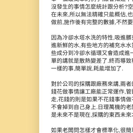
沒發生的事情怎麼統計跟分析?
在未來,所以無法精確只能概估,
做前,施作後有完整的數據,不然
因為冷卻水塔水洗的特性,吸進髒
進新鮮的水,有些地方的補充水水質
些成分到冷卻水循環又會造成進一
單的講就是散熱變差了.終而導
一樣的事,簡單說,耗能增加了.
對於公司的採購跟廠務來講,兩者
錢花做事情讓工廠能正常運作,管
走,花錢的則是如果不花錢事情做
不會掉到自己身上.日理萬機的老
是未來不是現在,採購的東西未來
如果老闆問怎樣才會標準化,很簡