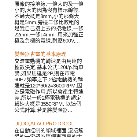
原廠的接地線,一條大的及一條
小的,大的因為沒有標示線徑,
不過大概是8mm,小的那條大
概是5mm,旁邊二條比較粗的
是我自己接上去的接地線,一條
22mm,一條14mm. 用來加強正
極及負極的電線,耐壓600V,...
變頻器省電的基本原理
交流電動機的轉速是由馬達的
極數決定,基本公式120f/p.簡單
講,如果馬達是2P,則在市電
60HZ頻率之下,2極電動機的轉
速就是120*60/2=3600RPM,因
為是電磁作用,所以會產生轉速
差,所以一般2極電動機的額定
轉速大概是3550RPM. 以這個
公式計算,若是將變頻器...
DI,DO,AI,AO,PROTOCOL
在自動控制的領域裡面,沒接觸
過的一定認為這個東西真的太