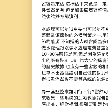
置容量來估,這樣估下來數量一定
性當然是有,但是如果廠商對整個
然後讓雙方都獲利.
水處理可以是很重要也可以是不
整體能源節約的必備對策之一,用
節約能源.不知道的人就會認為多
做水處理跟沒做水處理電費會差多
10~30%應該是有,但是因為這
少的廠有裝BTU計,也太少的廠
的歷史數據,也沒有一些客觀的相
也拿不出證據證明自己做的對.所
得很乾淨然後不要管系統的能源效
弄一套監控來證明行不行?當然可
來收集一些系統的運轉數據報告都
產出並非絕對相關,很難要到足夠