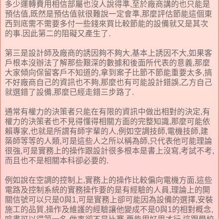
多少運轉費用相信部屬也沒人說得準,至於廠商講的也只能是
預估值,既然是預估值就很難說一定會準,那麼評估節能這個東
西到底需不需要多付一些錢來買比較節能的設備就又是其次
的事.因此第二的阻礙又產生了.
第三是設計師及廠商的誘因夠不夠大,基本上誘因不大,如果客
戶根本沒辦法了解那些艱深的數據和後面所代表的意義,那麼
大家傾向保留客戶不知道的,拿到案子比節不節能重要太多,搞
不好廠商自己的資訊也不夠,那麼也有可能設計錯誤,乙方自己
就選錯了設備,那麼已經走錯三步路了.
通常有權力的決策者只能在有限的資訊中做出相對的決定,有
權力的決策者也不見得懂得相關方面的完整知識,那麼可能依
賴專家,也就是所謂有師字輩的人,例如空調技師,電機技師,建
築師等等的人類,可是這些人之所以稱為師,只代表他可能理論
很強,可是實務上的操作跟設計很多根本是書上沒寫,考試不考,
而且也不是相關本科卻必要的.
例如說在空調的控制上,實務上的操作比較偏向電機方面,這些
電路及控制系統的實務操作要的是有經驗的人員,理論上的開
關信號可以只是0與1,可是實務上卻可能因為設備的選擇,安裝
施工的品質,操作及維護的經驗讓他變成不是0與1的相對概念,