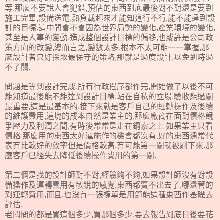
等.那麼不要說人會犯錯,預估的東西到底最後對不對還是要到
施工完畢,設備送電,熱負載起來才能知道行不行,能不能達到設
計的目標.這中間會不會因為世界局勢的變化,產業環境的變化,
甚至是人事的變動,造成整個設計目標的偏移,也或許是公司政
策方向的改變,總而言之,變數太多,根本不太可能一一掌握,那
麼設計者只好採取最保守的策略,那就是過度設計,以免到時過
不了關.
問題是等到設計完成,所有行政程序都作完,開始做了以後不可
能知道最後能不能達到設計目標,站在自私的立場,驗收能過關
最重要,這是最基本的,接下來就是客戶自己的運轉操作及後續
的維護費用,這塊的成本自然是業主的,那麼廠商在面對價格競
爭壓力及利潤之間,有時後常常是走在鋼索之上,如果業主只看
價格,那麼用的東西太好連施作的機會都沒有,好的東西通常代
表有比較好的效率但是價格較高,有可能第一關就被刷下來.那
麼客戶已經失去降低後續操作費用的第一關.
第二個是找的設計師對不對,經驗夠不夠,如果設計師沒有對設
備操作及運轉費用有敏銳的感覺,東西都賣不出去了,哪還管的
到運轉費用,而且,也沒有一張標單是用節能這種東西作基礎去
評估,
老闆問的都是買這個多少,買那個多少,要去報告到底日後要花