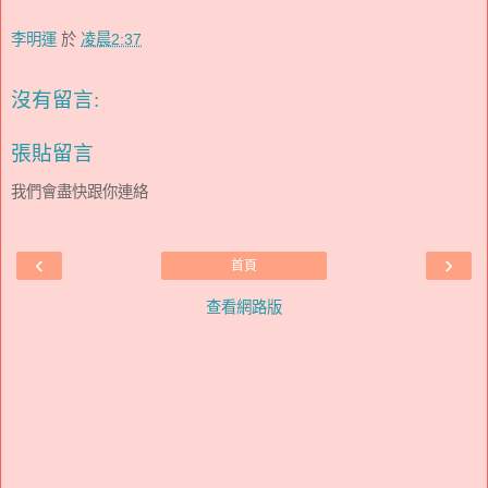
李明運
於
凌晨2:37
沒有留言:
張貼留言
我們會盡快跟你連絡
‹
›
首頁
查看網路版