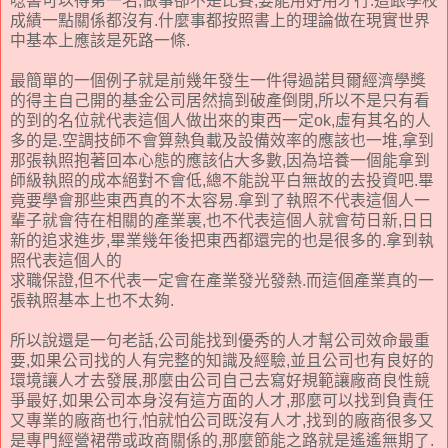
唸書可以得第一名,做事卻不是比賽,要能用好用才行.這跟學校
成績一點關係都沒有.什麼事都按照書上的理論做在現實世界
中基本上應該是死路一條.
最簡單的一個例子就是前幾年發生一件得過諾貝爾經濟學獎
的得主自己開的基金公司居然搞到破產倒閉,所以不是只有看
的到的名位就代表這個人做出來的東西一定ok,虛有其名的人
多的是.空調技師不會算熱負載及設備效率的應該也一堆,拿到
那張執照抱著回本心態的應該佔大多數,因為培養一個能拿到
師級執照的成本絕對不會低,總不能說平白無故的去投資吧.畢
竟要學會那些東西真的不太容易.拿到了執照不代表這個人一
輩子就會待在相關的產業裏,也不代表這個人就會苟日新,日日
新的追求進步,畢業幾年後把東西都還完的也是很多的.拿到執
照代表這個人的
求職保證,但不代表一定會在產業發光發熱.而這個產業真的一
張執照基本上也不太夠.
所以說還是一句老話,公司能找到優秀的人才幫公司效命最重
要,如果公司找的人有完整的知識及經驗,並且公司也有良好的
環境讓人才去發展,那麼由公司自己去寫好規範讓廠商良性競
爭最好,如果公司本身沒有這方面的人才,那麼可以找到負責任
又專業的廠商也行,怕就怕公司既沒有人才,找到的廠商很多又
是專門經營裙帶或政商關係的,那麼節能之路就是遙遙無期了.