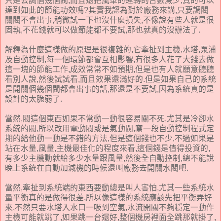
只是去調個幾個閥,而且還把風車的運轉的台數減少,真的可以
達到如此的節能功效嗎?其實我認為對於廠務來講,只要調閥
關閥不會出事,稍微試一下也沒什麼損失,不像說有些人就是很
固執,不花錢就可以做節能都不要試,那也就真的沒辦法了.
解釋為什麼這樣做的原理是很複雜的,它牽扯到主機,水塔,泵浦
及自動控制,每一個環節都會互相影響,有很多人花了大錢去做
這一塊的節能工作,成效常常不如預期,但是也有人就願意聽聽
看別人說,然後試試看,而且效果還滿好的.但是如果自己的系統
是開關個幾個閥都會出事的話,那還是不要試,因為系統真的是
設計的太脆弱了.
當然,閥這個東西如果不常動一動很容易關不死,尤其是冷卻水
系統的閥,所以改用電動閥或是氣動閥,寫一段自動控制程式定
期的給他動一動是不錯的方法,但是這個錢也不少,不過如果是
站在水量,風量,主機最佳化的程度來看,這個錢是值得投資的,
有多少主機動就給多少水量跟風量,然後全自動控制,總不能說
晚上系統在自動加減機的時候還叫廠務去開關水閥吧.
當然,牽扯到系統端的東西要動總是叫人害怕,尤其一些系統水
量平衡真的是做得很差,所以像這樣的系統應該先把平衡弄好
來,不然只要水塔入水口一吸到空氣,水流開關不夠穩定一動作
主機可能就跳了,如果跳一台還好,整個機房裡面全跳那就掛了,