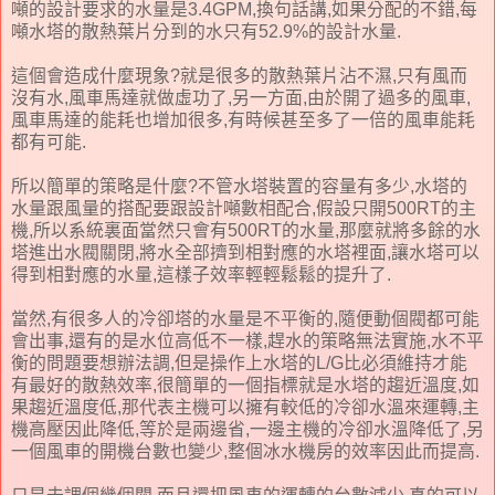
噸的設計要求的水量是3.4GPM,換句話講,如果分配的不錯,每
噸水塔的散熱葉片分到的水只有52.9%的設計水量.
這個會造成什麼現象?就是很多的散熱葉片沾不濕,只有風而
沒有水,風車馬達就做虛功了,另一方面,由於開了過多的風車,
風車馬達的能耗也增加很多,有時候甚至多了一倍的風車能耗
都有可能.
所以簡單的策略是什麼?不管水塔裝置的容量有多少,水塔的
水量跟風量的搭配要跟設計噸數相配合,假設只開500RT的主
機,所以系統裏面當然只會有500RT的水量,那麼就將多餘的水
塔進出水閥關閉,將水全部擠到相對應的水塔裡面,讓水塔可以
得到相對應的水量,這樣子效率輕輕鬆鬆的提升了.
當然,有很多人的冷卻塔的水量是不平衡的,隨便動個閥都可能
會出事,還有的是水位高低不一樣,趕水的策略無法實施,水不平
衡的問題要想辦法調,但是操作上水塔的L/G比必須維持才能
有最好的散熱效率,很簡單的一個指標就是水塔的趨近溫度,如
果趨近溫度低,那代表主機可以擁有較低的冷卻水溫來運轉,主
機高壓因此降低,等於是兩邊省,一邊主機的冷卻水溫降低了,另
一個風車的開機台數也變少,整個冰水機房的效率因此而提高.