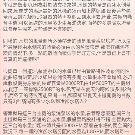
本就是做虛功,因為對於熱交換來講,水側的熱量是由冰水側帶
回來,密閉式的馬達設計的冰機必須再加上壓縮熱,然後這些熱
量再丟到冷凝器,冷凝器的熱再整個丟到水塔去,因此,當你開幾
台主機,可以泵送的水量多少由泵浦決定,而熱的多寡除以流量
就會產生溫差,這些熱是不會變的.
同樣的,水塔的風量側所必須帶走的熱是風量乘以焓差,所以這
些最後經由水側來的熱量必須由水的蒸發帶走,那麼在總熱不
變的情況下,多一點的散熱面積似乎是好方法,但是事實上會不
會真的是這樣呢?
很簡單一個道理,泵浦泵送的水量已經由管路特性及泵浦的性
能曲線而決定,所以如果泵浦沒有多開,水量根本不會增加,必如
說假設機房原始的裝置容量是2000RT,由4台500RT的主機組
成,配了一座標稱2500RT的水塔,可是在夏天的時候頂多開2台
半,而冬天的時候可能只開一台,那麼如果夏天主機開機的台數
只有3台,請問有多少水送到冷卻水塔去?
答案就是這三台主機的泵浦泵送的水量,看管路怎麼配,開三台
主機就是三台泵浦的合成水量,假設管路設計得不錯,主管夠大,
這三台的水量加起來總共是4500GPM,那麼在水塔的閥全開的
狀況下,每一噸的冷卻水塔分配的水量為1.8GPM,而水塔每一