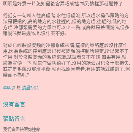
明明是好意一片怎知最後會弄巧成拙.搞到這樣那就遜掉了.
俗話有一句叫人往高處爬,水往低處流,所以趕水操作策略的方
法是把遠的,高的地方的水往近的,低的地方趕,往近的,低的地
方趕,冷卻泵需要的力量也可以少一點,或許就是差個幾%,但多
賺幾%就是幾%,也沒什麼不好.
對於已經裝設變頻的冷卻系統來講,這樣的策略應該沒什麼作
用,因為系統的控制應該已經被變頻的控制所鎖定,所以起不了
作用,對於沒裝變頻的系統來講,試試看又不花錢,如果有用,就
廣為宣傳一下,就當作做功德好了,沒用的話公司也沒什麼損失,
或許是系統沒那麼平衡,就再找原因看看,有用的話就賺到了,何
樂而不為呢?
李明運
於
清晨5:02
沒有留言:
張貼留言
我們會盡快跟你連絡