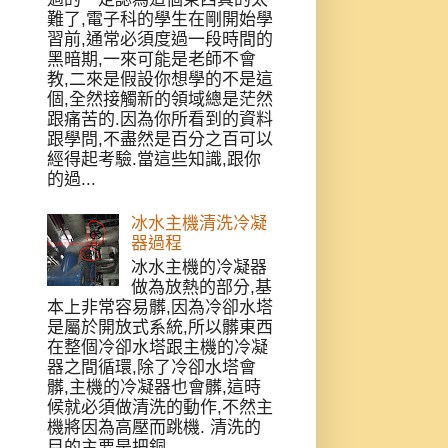
難了,電子科的學生在剛開始學
習前,通常必須度過一段時間的
黑暗期,一來可能是老師不會
教,二來是假設你想學的不是這
個,全然接觸新的領域總是茫然
跟痛苦的.因為你所看到的資料
跟學問,不盡然是百分之百可以
經得起考驗.當這些知識,跟你
的過...
冰水主機清洗冷凝
器過程
冰水主機的冷凝器
做為放熱的部分,基
本上非常容易髒,因為冷卻水塔
是屬於開放式系統,所以髒東西
在整個冷卻水塔跟主機的冷凝
器之間循環,除了冷卻水塔會
髒,主機的冷凝器也會髒,這時
候就必須做清洗的動作,不然主
機將因為高壓而跳機. 清洗的
目的主要是把銅...