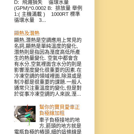
D: 飛濺損失 循環水量
(GPM)*0.0002 B: 排放量 舉例
1:( 主機滿載 ) 1000RT 標準
循環水量 3...
顯熱及潛熱
顯熱,潛熱是空調應用上常見的
名詞,顯熱是單純溫度的變化,
潛熱則是指因為溼度高低所產
生的熱量變化. 空氣中都會含
有水分,空氣裡面含水分的則是
影響溼度變化很重要的因素.在
冷凍空調的領域裡面,除濕或是
制冷都是很重要的課題.一般人
通常只注重溫度的變化,但是對
於從事冷凍空調的人來說,溼...
幫你的寶貝愛車正
負極線加粗
車子負極接地的地
方,箭頭的地方就是
電瓶負極的樁頭,細的這條線是