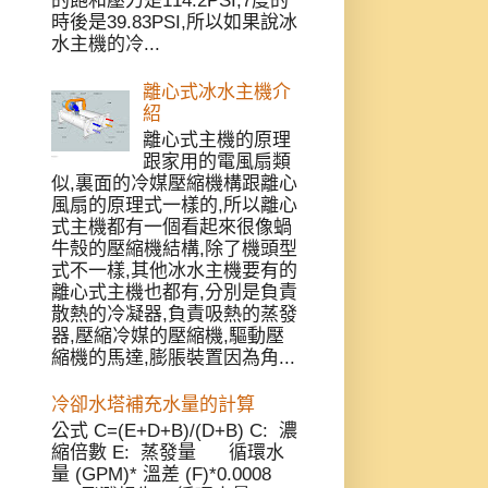
的飽和壓力是114.2PSI,7度的
時後是39.83PSI,所以如果說冰
水主機的冷...
離心式冰水主機介
紹
離心式主機的原理
跟家用的電風扇類
似,裏面的冷媒壓縮機構跟離心
風扇的原理式一樣的,所以離心
式主機都有一個看起來很像蝸
牛殼的壓縮機結構,除了機頭型
式不一樣,其他冰水主機要有的
離心式主機也都有,分別是負責
散熱的冷凝器,負責吸熱的蒸發
器,壓縮冷媒的壓縮機,驅動壓
縮機的馬達,膨脹裝置因為角...
冷卻水塔補充水量的計算
公式 C=(E+D+B)/(D+B) C: 濃
縮倍數 E: 蒸發量 循環水
量 (GPM)* 溫差 (F)*0.0008