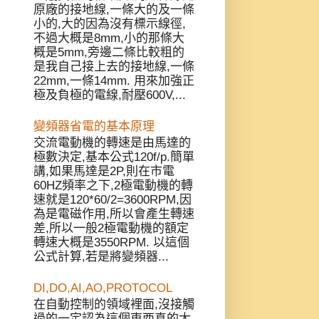
原廠的接地線,一條大的及一條
小的,大的因為沒有標示線徑,
不過大概是8mm,小的那條大
概是5mm,旁邊二條比較粗的
是我自己接上去的接地線,一條
22mm,一條14mm. 用來加強正
極及負極的電線,耐壓600V,...
變頻器省電的基本原理
交流電動機的轉速是由馬達的
極數決定,基本公式120f/p.簡單
講,如果馬達是2P,則在市電
60HZ頻率之下,2極電動機的轉
速就是120*60/2=3600RPM,因
為是電磁作用,所以會產生轉速
差,所以一般2極電動機的額定
轉速大概是3550RPM. 以這個
公式計算,若是將變頻器...
DI,DO,AI,AO,PROTOCOL
在自動控制的領域裡面,沒接觸
過的一定認為這個東西真的太