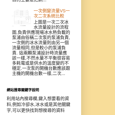
一次側變流量VS一
次二次系統比較
上圖是一次二次冰
水流量設計的流程
圖,負責供應現場冰水熱負載的
泵浦由俗稱二次泵的泵浦負責,
一次側的冰水流量則由另一個
流量相同,但是較小的泵浦負
責. 這兩顆泵浦設計時流量應
該一樣,不然水量不平衡很容易
多耗電或是供水的溫度變的不
穩定.一次泵的開機台數應該跟
主機的開機台數一樣,二次...
網站搜尋關鍵字說明
利用站內搜尋欄,鍵入想要看的資
料,例如冷卻水,冰水或是其他關鍵
字,可以更快找到想搜尋的資料