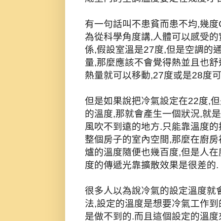
有一句話叫不患貧而患不均,幾度
為從科學角度講,人體可以感受的
係,假設室溫是27度,但是空調
量,那麼應該不會覺得熱並且也舒適
熱量就可以移動,27度或是28度
但是如果說把冷氣設定在22度,但
的溫度,那就會產生一個狀況,就
風吹不到遠的地方.只能靠溫度的
整個房子的室內空間,那麼在廚房
爐的溫度隨便也幾百度,但是人在
度的傳遞光靠擴散效果是很差的.
很多人以為說冷氣的設定溫度就
法,設定的溫度是想要冷氣工作到
是做不到的.而且這個設定的溫度來