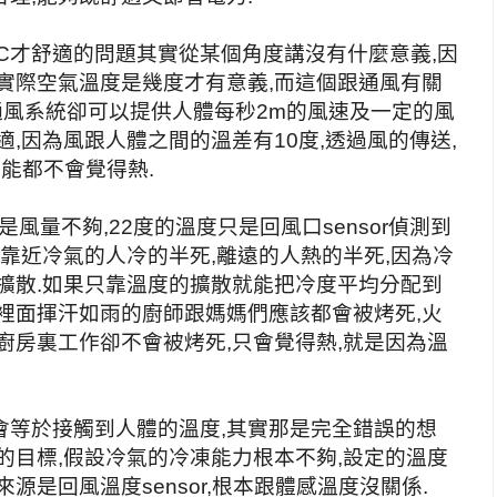
C才舒適的問題其實從某個角度講沒有什麼意義,因
實際空氣溫度是幾度才有意義,而這個跟通風有關
的通風系統卻可以提供人體每秒2m的風速及一定的風
,因為風跟人體之間的溫差有10度,透過風的傳送,
可能都不會覺得熱.
是風量不夠,22度的溫度只是回風口sensor偵測到
是靠近冷氣的人冷的半死,離遠的人熱的半死,因為冷
擴散.如果只靠溫度的擴散就能把冷度平均分配到
裡面揮汗如雨的廚師跟媽媽們應該都會被烤死,火
廚房裏工作卻不會被烤死,只會覺得熱,就是因為溫
會等於接觸到人體的溫度,其實那是完全錯誤的想
的目標,假設冷氣的冷凍能力根本不夠,設定的溫度
源是回風溫度sensor,根本跟體感溫度沒關係.