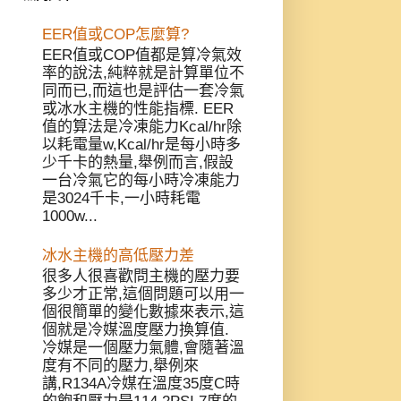
EER值或COP怎麼算?
EER值或COP值都是算冷氣效
率的說法,純粹就是計算單位不
同而已,而這也是評估一套冷氣
或冰水主機的性能指標. EER
值的算法是冷凍能力Kcal/hr除
以耗電量w,Kcal/hr是每小時多
少千卡的熱量,舉例而言,假設
一台冷氣它的每小時冷凍能力
是3024千卡,一小時耗電
1000w...
冰水主機的高低壓力差
很多人很喜歡問主機的壓力要
多少才正常,這個問題可以用一
個很簡單的變化數據來表示,這
個就是冷媒溫度壓力換算值.
冷媒是一個壓力氣體,會隨著溫
度有不同的壓力,舉例來
講,R134A冷媒在溫度35度C時