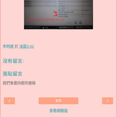
李明運
於
凌晨3:02
沒有留言:
張貼留言
我們會盡快跟你連絡
‹
›
首頁
查看網路版