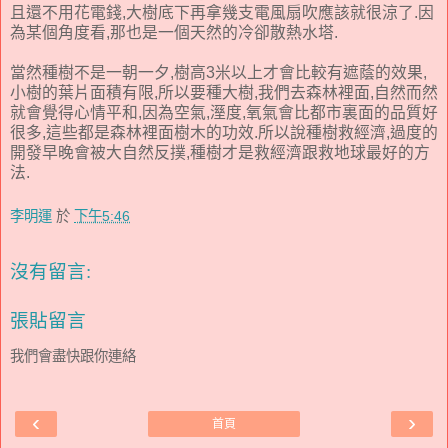
且還不用花電錢,大樹底下再拿幾支電風扇吹應該就很涼了.因
為某個角度看,那也是一個天然的冷卻散熱水塔.
當然種樹不是一朝一夕,樹高3米以上才會比較有遮蔭的效果,
小樹的葉片面積有限,所以要種大樹,我們去森林裡面,自然而然
就會覺得心情平和,因為空氣,溼度,氧氣會比都市裏面的品質好
很多,這些都是森林裡面樹木的功效.所以說種樹救經濟,過度的
開發早晚會被大自然反撲,種樹才是救經濟跟救地球最好的方
法.
李明運
於
下午5:46
沒有留言:
張貼留言
我們會盡快跟你連絡
‹
›
首頁