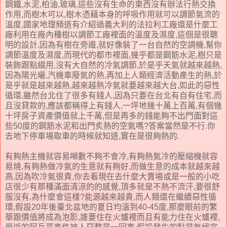
鋼鐵,水泥,柏油,玻璃,這些沒有生命的東西沒有辦法行熱交換
作用,而樹木可以,樹木憑藉本身的呼吸作用就可以調節氣流的
溫度,國家地理頻道有介紹過義大利的法拉利工廠還是什麼工
廠利用在廠內種樹以調節工廠裡面的溫度及濕度,這個是很聰
明的設計,因為有樹在旁邊,就好像裝了一台自然的空調機,幫你
調節溫度及濕度,而現代的都市裡面,幾乎都是鋼筋水泥,樹只是
裝飾跟點綴用,沒有大自然的冷氣調節,於是乎天氣就越來越熱,
因為陽光曬,汽機車廢氣的熱,再加上人類經濟活動產生的熱,於
是乎就是越來越熱,越來越熱冷氣就要越來越大台,如此的惡性
循環,雖然台北住了很多有錢人,因為只要在台北有自有住宅,而
且沒貸款的,應該都稱得上有錢人,一坪地幾十萬上百萬,有個幾
十坪房子資產價值就上千萬,但是再多的錢能夠不出門面對這
些50度的鋼筋水泥和出門炙熱的空氣嗎?答案當然是不行.你
去地下停車場取車的時候就知道,實在是很夠熱的.
有夠熱主機就容易噸數不夠不會冷,有夠熱氣冷的壓縮機就容
易燒,有夠熱做冷氣的生意就有夠好,而做生意的成本就越來越
高,因為吹冷氣很貴,你去看現在去什麼大賣場或是一般的小吃
店很少有那種滿面清涼的的感覺,頂多就是不熱不流汗,要很舒
服沒有,為什麼會這樣?能源越來越貴,而人類還在繼續惡性循
環,假設20年後臺北盆地的夏日均溫到40-45度,那麼眼前的繁
華跟價值將成為泡影,誰要住在火爐裡而且有能力住在火爐裡,