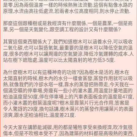
是零,因為兩個溫差一樣的時候熱無法流動,這個有點像水路的
原理,水流由高往低處流,若兩者水位高度相同,則水停止流動.
那麼這個跟種樹或是救經濟有什麼關係,一個是農業,一個是商
業,另一個是天氣變化,跟空調工程的設計又有什麼關係?
其實這個東西關係大了,我們知道樹木可以涵養水分,可以吸收
二氧化碳,也可以製造氧氣,最重要的是樹木可以降低空氣的溫
度,很多的樹木可以讓周邊的空氣變涼.降低冷氣運轉的成本.人
站在樹下遮陰處,溫度可以比太陽直射的地方低3-5度.
為什麼樹木可以有這種神奇的功效?因為樹木是活的,樹木在
太陽直射的時候,樹木內的水分一樣會蒸發,蒸發作用就可以吸
熱,就像我們的冷卻水塔一樣,靠水的蒸發把熱帶走,今天我在一
個滿空曠的停車場,旁邊有一些小的灌木叢,用溫度計量地面的
柏油溫度是50度,停在停車場上的汽車表面板金的溫度是47度,
而小灌木叢的樹葉溫度呢?樹木是靠葉片行光合作用,答案是
令人驚訝的29度,換句話講,樹木葉片的蒸發作用讓葉片的表面
涼爽,跟水泥柏油相比,溫度差21度.
今天大家在講節能減碳,用的都是犧牲享受來換經濟,吹冷氣很
傷本,但是不吹根本受不了,因為建築的材料都是高吸熱的東西,