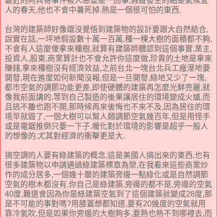
最近的阿兵哥事件被人惡整是一回事,假設發生的點是氣候宜
人的春天,他也不會中暑死掉.熱是一個很可怕的東西.
台灣的建築師好像還沒覺悟到建築物的設計要跟大自然結合,
說實在話,一坪地假設數十萬一百萬,種一棵大樹的面積都不夠,
不會有人這麼傻拿來種樹,就算有建築師體認到這個事實,業主,
投資人,股東,商業算計也不會允許你這麼做,珍貴的土地是拿來
賺錢,拿來種樹沒有經濟效益,之前台北一塊台北兵工廠溼地要
開發,現在進度如何新聞沒報,但是一旦開發,綠地又少了一塊,
都市空氣的調節功能更差,即使硬體的建築再怎麼光鮮亮麗,就
像我前面講的,等到自己製造的後果讓居住的環境變成火爐,而
且逃不離也跑不開,那時候再來後悔也不來不及,因為居住的環
境早就毀了,一個大樹可以幫人類調節空氣幾百年,但是用怪手
或是電鋸推倒只要一下子.暖化對於環境的影響是超乎一般人
的想像的.尤其對經濟的衝擊更是大.
搞空調的人要有綠建築的概念,這是美國人搞出來的東西,也有
很多建築物以申請通過綠建築標章為榮,在我看來這些商業炒
作的成分居多,一個幾十層的建築旁邊一點綠化或是自然調節
空氣的樹木都沒有,你自己是綠建築,旁邊的都不是,旁邊的空氣
40度,難道會因為你是綠建築空氣到了這個建築就變成28度,那
是不可能的事對嗎?用膝蓋想都知道,要有20幾度的空氣就用
靠冷氣吹,但是如果你旁邊的大樹夠多,要熱也熱不到哪裡去,而