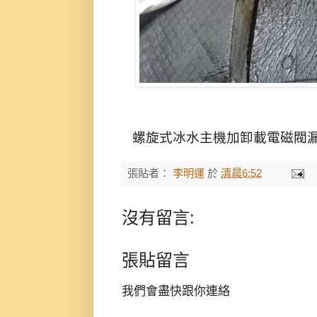
螺旋式冰水主機
加卸載電磁閥漏
張貼者：
李明運
於
清晨6:52
沒有留言:
張貼留言
我們會盡快跟你連絡