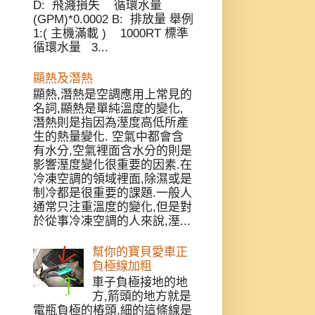
D: 飛濺損失 循環水量
(GPM)*0.0002 B: 排放量 舉例
1:( 主機滿載 ) 1000RT 標準
循環水量 3...
顯熱及潛熱
顯熱,潛熱是空調應用上常見的
名詞,顯熱是單純溫度的變化,
潛熱則是指因為溼度高低所產
生的熱量變化. 空氣中都會含
有水分,空氣裡面含水分的則是
影響溼度變化很重要的因素.在
冷凍空調的領域裡面,除濕或是
制冷都是很重要的課題.一般人
通常只注重溫度的變化,但是對
於從事冷凍空調的人來說,溼...
幫你的寶貝愛車正
負極線加粗
車子負極接地的地
方,箭頭的地方就是
電瓶負極的樁頭,細的這條線是