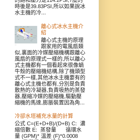
的飽和壓力是114.2PSI,7度的
時後是39.83PSI,所以如果說冰
水主機的冷...
離心式冰水主機介
紹
離心式主機的原理
跟家用的電風扇類
似,裏面的冷媒壓縮機構跟離心
風扇的原理式一樣的,所以離心
式主機都有一個看起來很像蝸
牛殼的壓縮機結構,除了機頭型
式不一樣,其他冰水主機要有的
離心式主機也都有,分別是負責
散熱的冷凝器,負責吸熱的蒸發
器,壓縮冷媒的壓縮機,驅動壓
縮機的馬達,膨脹裝置因為角...
冷卻水塔補充水量的計算
公式 C=(E+D+B)/(D+B) C: 濃
縮倍數 E: 蒸發量 循環水
量 (GPM)* 溫差 (F)*0.0008