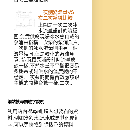
一次側變流量VS一
次二次系統比較
上圖是一次二次冰
水流量設計的流程
圖,負責供應現場冰水熱負載的
泵浦由俗稱二次泵的泵浦負責,
一次側的冰水流量則由另一個
流量相同,但是較小的泵浦負
責. 這兩顆泵浦設計時流量應
該一樣,不然水量不平衡很容易
多耗電或是供水的溫度變的不
穩定.一次泵的開機台數應該跟
主機的開機台數一樣,二次...
網站搜尋關鍵字說明
利用站內搜尋欄,鍵入想要看的資
料,例如冷卻水,冰水或是其他關鍵
字,可以更快找到想搜尋的資料