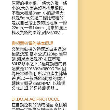
原廠的接地線,一條大的及一條
小的,大的因為沒有標示線徑,
不過大概是8mm,小的那條大
概是5mm,旁邊二條比較粗的
是我自己接上去的接地線,一條
22mm,一條14mm. 用來加強正
極及負極的電線,耐壓600V,...
變頻器省電的基本原理
交流電動機的轉速是由馬達的
極數決定,基本公式120f/p.簡單
講,如果馬達是2P,則在市電
60HZ頻率之下,2極電動機的轉
速就是120*60/2=3600RPM,因
為是電磁作用,所以會產生轉速
差,所以一般2極電動機的額定
轉速大概是3550RPM. 以這個
公式計算,若是將變頻器...
DI,DO,AI,AO,PROTOCOL
在自動控制的領域裡面,沒接觸
過的一定認為這個東西真的太