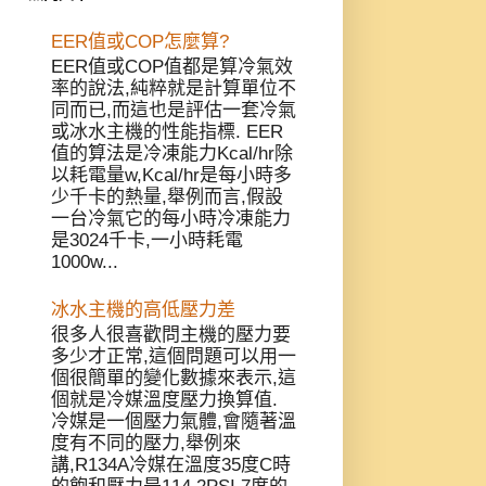
EER值或COP怎麼算?
EER值或COP值都是算冷氣效
率的說法,純粹就是計算單位不
同而已,而這也是評估一套冷氣
或冰水主機的性能指標. EER
值的算法是冷凍能力Kcal/hr除
以耗電量w,Kcal/hr是每小時多
少千卡的熱量,舉例而言,假設
一台冷氣它的每小時冷凍能力
是3024千卡,一小時耗電
1000w...
冰水主機的高低壓力差
很多人很喜歡問主機的壓力要
多少才正常,這個問題可以用一
個很簡單的變化數據來表示,這
個就是冷媒溫度壓力換算值.
冷媒是一個壓力氣體,會隨著溫
度有不同的壓力,舉例來
講,R134A冷媒在溫度35度C時