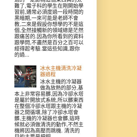
難了,電子科的學生在剛開始學
習前,通常必須度過一段時間的
黑暗期,一來可能是老師不會
教,二來是假設你想學的不是這
個,全然接觸新的領域總是茫然
跟痛苦的.因為你所看到的資料
跟學問,不盡然是百分之百可以
經得起考驗.當這些知識,跟你
的過...
冰水主機清洗冷凝
器過程
冰水主機的冷凝器
做為放熱的部分,基
本上非常容易髒,因為冷卻水塔
是屬於開放式系統,所以髒東西
在整個冷卻水塔跟主機的冷凝
器之間循環,除了冷卻水塔會
髒,主機的冷凝器也會髒,這時
候就必須做清洗的動作,不然主
機將因為高壓而跳機. 清洗的
目的主要是把銅...