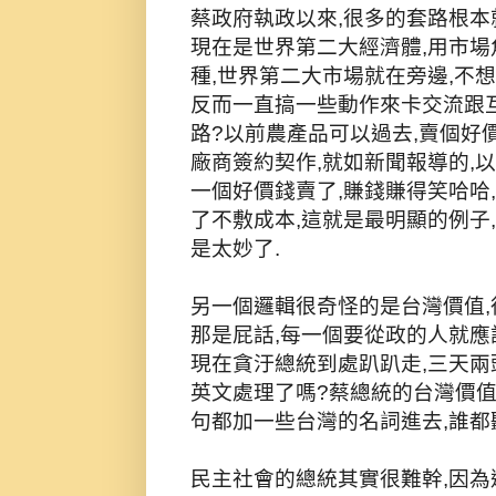
蔡政府執政以來,很多的套路根本
現在是世界第二大經濟體,用市場
種,世界第二大市場就在旁邊,不
反而一直搞一些動作來卡交流跟互
路?以前農產品可以過去,賣個好
廠商簽約契作,就如新聞報導的,
一個好價錢賣了,賺錢賺得笑哈哈,
了不敷成本,這就是最明顯的例子
是太妙了.
另一個邏輯很奇怪的是台灣價值,
那是屁話,每一個要從政的人就應
現在貪汙總統到處趴趴走,三天兩
英文處理了嗎?蔡總統的台灣價值
句都加一些台灣的名詞進去,誰都
民主社會的總統其實很難幹,因為