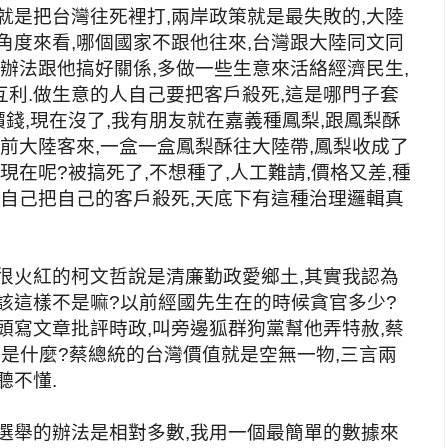
就是把台灣往死裡打,兩岸政策就是最失敗的,大陸
角度來看,哪個國家不跟他往來,台灣跟大陸同文同
想辦法跟他搞好關係,多做一些生意來活絡經濟民生,
利.做生意的人自己要把客戶殺死,這是哪門子套
價錢,現在沒了,我有朋友就在嘉義種鳳梨,跟鳳梨酥
以前大陸客來,一盒一盒鳳梨酥往大陸帶,鳳梨收成了
現在呢?被搞死了,不想種了,人工難請,價格又差,種
,自己把自己的客戶殺死,天底下有這種治理邏輯真
很火紅的柯文哲說是清廉勤政愛鄉土,其實我認為
該這樣不是嘛?以前經國先生在的時候貪官多少?
頭寫文章批評時政,叫旁邊狐群狗黨幫他弄特赦,蔡
是什麼?蔡總統的台灣價值就是空無一物,三言兩
聽不懂.
選舉的辦法是相對多數,我用一個最簡單的數據來