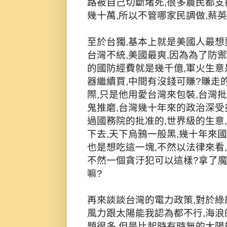
路被自己切斷堵死,很多農民都支
幾十萬,所以不管哪家民調做,蔡英
至於台獨,基本上就是美國人最想
台灣不統,美國最爽,因為為了防禦
的國防經費就是幾千億,軍火生意
器繼續買,中間有沒錢可賺?賺走的
際,只是他用愛台灣來包裝,台灣批
鬼推磨,台灣幾十年來的政治深受
過國務院的批准的,世界級的生意
下去,天下烏鴉一般黑,幾十年來
也是想吃這一塊,不然以法律來看
不然一個貪汙犯可以這樣?拿了魔
嘛?
再來談談台灣的電力政策,對於綠
風力跟太陽能我認為都不行,海浪
題很多,但是比起時有時無的太陽