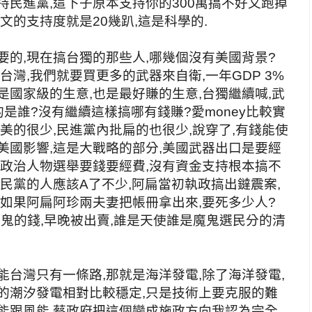
持民進黨,這下子原本支持你的300萬搞不好又跑掉
文的支持度就是20幾趴,這是科學的.
要的,現在搞台獨的那些人,哪幾個沒有美國背景?
台灣,我們就要買更多的武器來自衛,一年GDP 3%
是國家級的生意,也是最好賺的生意,台獨繼續喊,武
是誰?沒有繼續這樣搞哪有錢賺?愛money比較實
美的很少,民進黨內批扁的也很少,說穿了,有錢能使
美國影響,這是大戰略的部分,美國武器出口是要經
,政治人物選舉要錢要經費,沒有資金支持根本搞不
國民黨的人應該A了不少,阿扁當初執政搞出鐽震案,
,如果阿扁阿珍兩夫妻把帳冊拿出來,要死多少人?
鬼的錢,早晚被出賣,誰是天使誰是魔鬼選民分的清
能台灣只有一條路,那就是海洋發電,除了海洋發電,
的潮汐發電相對比較穩定,只是技術上要克服的難
能跟風能,蔡政府把這個變成施政方向我認為完全