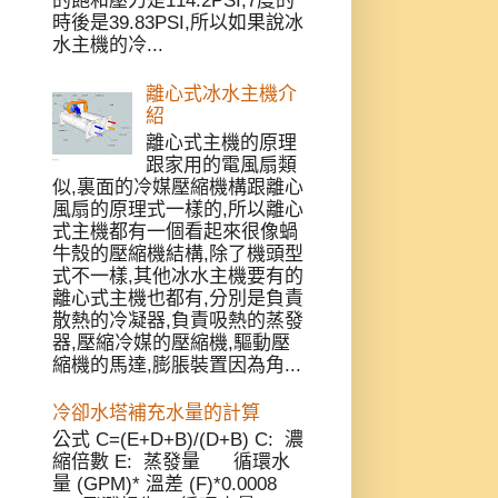
的飽和壓力是114.2PSI,7度的
時後是39.83PSI,所以如果說冰
水主機的冷...
離心式冰水主機介
紹
離心式主機的原理
跟家用的電風扇類
似,裏面的冷媒壓縮機構跟離心
風扇的原理式一樣的,所以離心
式主機都有一個看起來很像蝸
牛殼的壓縮機結構,除了機頭型
式不一樣,其他冰水主機要有的
離心式主機也都有,分別是負責
散熱的冷凝器,負責吸熱的蒸發
器,壓縮冷媒的壓縮機,驅動壓
縮機的馬達,膨脹裝置因為角...
冷卻水塔補充水量的計算
公式 C=(E+D+B)/(D+B) C: 濃
縮倍數 E: 蒸發量 循環水
量 (GPM)* 溫差 (F)*0.0008