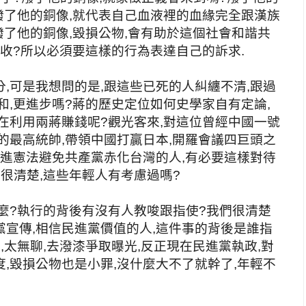
潑了他的銅像,就代表自己血液裡的血緣完全跟漢族
潑了他的銅像,毀損公物,會有助於這個社會和諧共
雙收?所以必須要這樣的行為表達自己的訴求.
,可是我想問的是,跟這些已死的人糾纏不清,跟過
和,更進步嗎?蔣的歷史定位如何史學家自有定論,
在利用兩蔣賺錢呢?觀光客來,對這位曾經中國一號
的最高統帥,帶領中國打贏日本,開羅會議四巨頭之
引進憲法避免共產黨赤化台灣的人,有必要這樣對待
很清楚,這些年輕人有考慮過嗎?
麼?執行的背後有沒有人教唆跟指使?我們很清楚
宣傳,相信民進黨價值的人,這件事的背後是誰指
,太無聊,去潑漆爭取曝光,反正現在民進黨執政,對
,毀損公物也是小罪,沒什麼大不了就幹了,年輕不