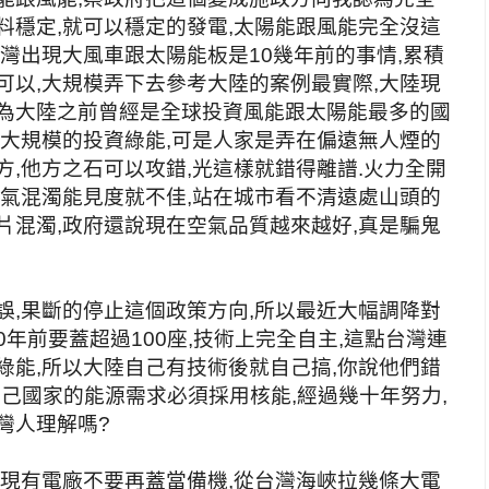
料穩定,就可以穩定的發電,太陽能跟風能完全沒這
台灣出現大風車跟太陽能板是10幾年前的事情,累積
可以,大規模弄下去參考大陸的案例最實際,大陸現
因為大陸之前曾經是全球投資風能跟太陽能最多的國
,大規模的投資綠能,可是人家是弄在偏遠無人煙的
方,他方之石可以攻錯,光這樣就錯得離譜.火力全開
空氣混濁能見度就不佳,站在城市看不清遠處山頭的
片混濁,政府還說現在空氣品質越來越好,真是騙鬼
誤,果斷的停止這個政策方向,所以最近大幅調降對
30年前要蓋超過100座,技術上完全自主,這點台灣連
綠能,所以大陸自己有技術後就自己搞,你說他們錯
己國家的能源需求必須採用核能,經過幾十年努力,
灣人理解嗎?
,現有電廠不要再蓋當備機,從台灣海峽拉幾條大電