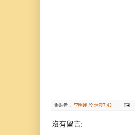
張貼者：
李明運
於
清晨7:43
沒有留言: