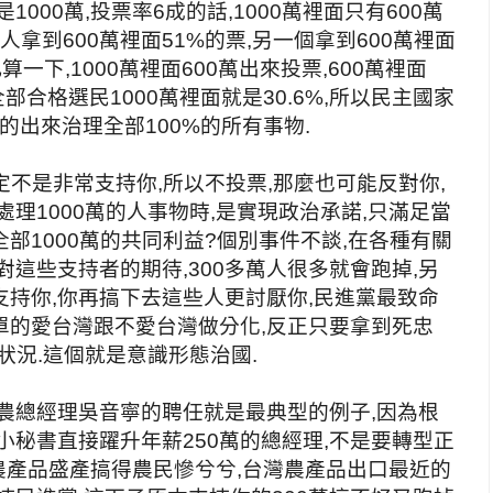
000萬,投票率6成的話,1000萬裡面只有600萬
人拿到600萬裡面51%的票,另一個拿到600萬裡面
算一下,1000萬裡面600萬出來投票,600萬裡面
全部合格選民1000萬裡面就是30.6%,所以民主國家
持的出來治理全部100%的所有事物.
肯定不是非常支持你,所以不投票,那麼也可能反對你,
理1000萬的人事物時,是實現政治承諾,只滿足當
全部1000萬的共同利益?個別事件不談,在各種有關
對這些支持者的期待,300多萬人很多就會跑掉,另
不支持你,你再搞下去這些人更討厭你,民進黨最致命
單的愛台灣跟不愛台灣做分化,反正只要拿到死忠
狀況.這個就是意識形態治國.
農總經理吳音寧的聘任就是最典型的例子,因為根
小秘書直接躍升年薪250萬的總經理,不是要轉型正
農產品盛產搞得農民慘兮兮,台灣農產品出口最近的