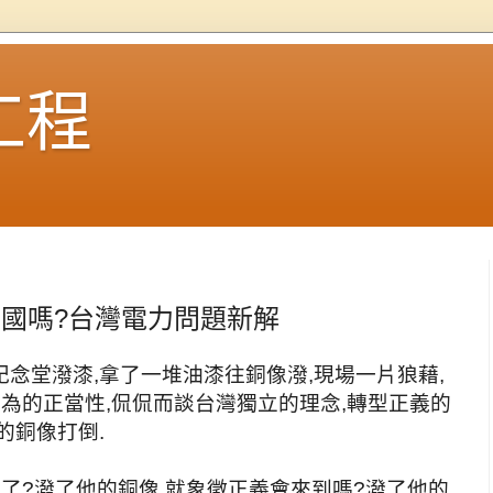
工程
治國嗎?台灣電力問題新解
念堂潑漆,拿了一堆油漆往銅像潑,現場一片狼藉,
為的正當性,侃侃而談台灣獨立的理念,轉型正義的
的銅像打倒.
了?潑了他的銅像,就象徵正義會來到嗎?潑了他的