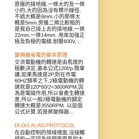
原廠的接地線,一條大的及一條
小的,大的因為沒有標示線徑,
不過大概是8mm,小的那條大
概是5mm,旁邊二條比較粗的
是我自己接上去的接地線,一條
22mm,一條14mm. 用來加強正
極及負極的電線,耐壓600V,...
變頻器省電的基本原理
交流電動機的轉速是由馬達的
極數決定,基本公式120f/p.簡單
講,如果馬達是2P,則在市電
60HZ頻率之下,2極電動機的轉
速就是120*60/2=3600RPM,因
為是電磁作用,所以會產生轉速
差,所以一般2極電動機的額定
轉速大概是3550RPM. 以這個
公式計算,若是將變頻器...
DI,DO,AI,AO,PROTOCOL
在自動控制的領域裡面,沒接觸
過的一定認為這個東西真的太