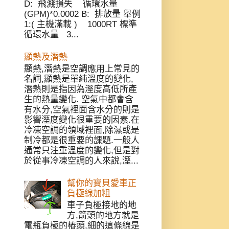
D: 飛濺損失 循環水量
(GPM)*0.0002 B: 排放量 舉例
1:( 主機滿載 ) 1000RT 標準
循環水量 3...
顯熱及潛熱
顯熱,潛熱是空調應用上常見的
名詞,顯熱是單純溫度的變化,
潛熱則是指因為溼度高低所產
生的熱量變化. 空氣中都會含
有水分,空氣裡面含水分的則是
影響溼度變化很重要的因素.在
冷凍空調的領域裡面,除濕或是
制冷都是很重要的課題.一般人
通常只注重溫度的變化,但是對
於從事冷凍空調的人來說,溼...
幫你的寶貝愛車正
負極線加粗
車子負極接地的地
方,箭頭的地方就是
電瓶負極的樁頭,細的這條線是