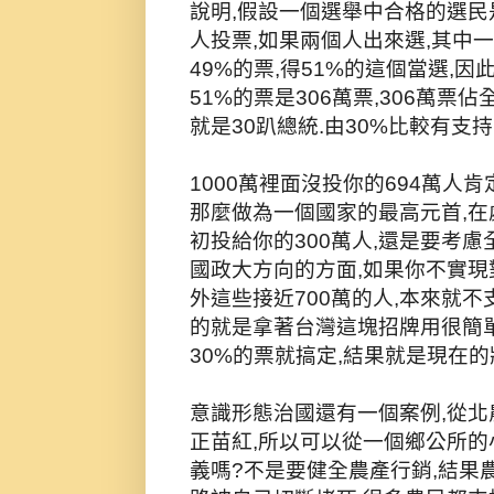
說明,假設一個選舉中合格的選民是1
人投票,如果兩個人出來選,其中一
49%的票,得51%的這個當選,因此
51%的票是306萬票,306萬票佔
就是30趴總統.由30%比較有支
1000萬裡面沒投你的694萬人
那麼做為一個國家的最高元首,在處
初投給你的300萬人,還是要考慮
國政大方向的方面,如果你不實現
外這些接近700萬的人,本來就
的就是拿著台灣這塊招牌用很簡
30%的票就搞定,結果就是現在的
意識形態治國還有一個案例,從北
正苗紅,所以可以從一個鄉公所的
義嗎?不是要健全農產行銷,結果