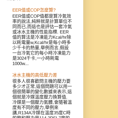
EER值或COP怎麼算?
EER值或COP值都是算冷氣效
率的說法,純粹就是計算單位不
同而已,而這也是評估一套冷氣
或冰水主機的性能指標. EER
值的算法是冷凍能力Kcal/hr除
以耗電量w,Kcal/hr是每小時多
少千卡的熱量,舉例而言,假設
一台冷氣它的每小時冷凍能力
是3024千卡,一小時耗電
1000w...
冰水主機的高低壓力差
很多人很喜歡問主機的壓力要
多少才正常,這個問題可以用一
個很簡單的變化數據來表示,這
個就是冷媒溫度壓力換算值.
冷媒是一個壓力氣體,會隨著溫
度有不同的壓力,舉例來
講,R134A冷媒在溫度35度C時