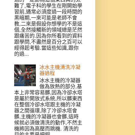
難了,電子科的學生在剛開始學
習前,通常必須度過一段時間的
黑暗期,一來可能是老師不會
教,二來是假設你想學的不是這
個,全然接觸新的領域總是茫然
跟痛苦的.因為你所看到的資料
跟學問,不盡然是百分之百可以
經得起考驗.當這些知識,跟你
的過...
冰水主機清洗冷凝
器過程
冰水主機的冷凝器
做為放熱的部分,基
本上非常容易髒,因為冷卻水塔
是屬於開放式系統,所以髒東西
在整個冷卻水塔跟主機的冷凝
器之間循環,除了冷卻水塔會
髒,主機的冷凝器也會髒,這時
候就必須做清洗的動作,不然主
機將因為高壓而跳機. 清洗的
目的主要是把銅...