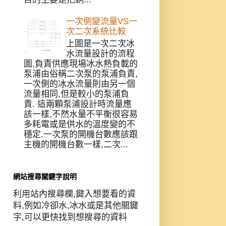
一次側變流量VS一
次二次系統比較
上圖是一次二次冰
水流量設計的流程
圖,負責供應現場冰水熱負載的
泵浦由俗稱二次泵的泵浦負責,
一次側的冰水流量則由另一個
流量相同,但是較小的泵浦負
責. 這兩顆泵浦設計時流量應
該一樣,不然水量不平衡很容易
多耗電或是供水的溫度變的不
穩定.一次泵的開機台數應該跟
主機的開機台數一樣,二次...
網站搜尋關鍵字說明
利用站內搜尋欄,鍵入想要看的資
料,例如冷卻水,冰水或是其他關鍵
字,可以更快找到想搜尋的資料