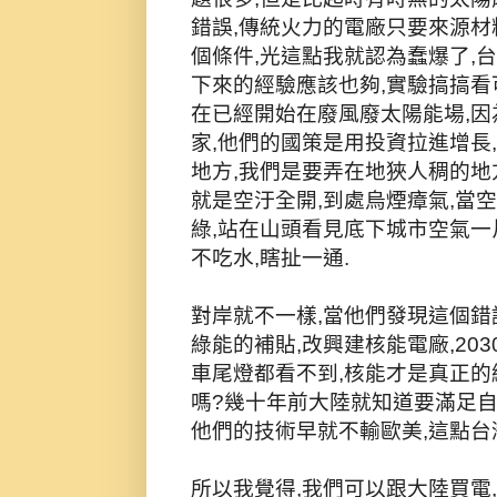
錯誤,傳統火力的電廠只要來源材
個條件,光這點我就認為蠢爆了,
下來的經驗應該也夠,實驗搞搞看
在已經開始在廢風廢太陽能場,
家,他們的國策是用投資拉進增長
地方,我們是要弄在地狹人稠的地
就是空汙全開,到處烏煙瘴氣,當
綠,站在山頭看見底下城市空氣一
不吃水,瞎扯一通.
對岸就不一樣,當他們發現這個錯
綠能的補貼,改興建核能電廠,20
車尾燈都看不到,核能才是真正的
嗎?幾十年前大陸就知道要滿足自
他們的技術早就不輸歐美,這點台
所以我覺得,我們可以跟大陸買電