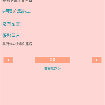
.
長期下來才會划算
李明運
於
清晨6:38
沒有留言:
張貼留言
我們會盡快跟你連絡
‹
›
首頁
查看網路版