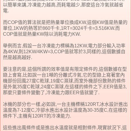
以簡單來講,冷凍能力越高,而耗電越少,那麼這台冷氣就越省
電.
而COP值的算法就是把熱量單位換成KW,這個KW值是熱量的
單位,1KW的熱等於860千卡,1RT=3024千卡=3.516KW.而
COP值就是熱量KW除以消耗電力KW.
舉例而言,假設一台冷凍能力標稱為12KW,電力部分輸入功率
為4KW,則12KW/4KW=3,COP值就等於3,同樣的,這個數據自
然是越高越好.
要注意的是,這個所謂的效率值是有限定條件的,這個數據在型
錄上會寫,比如說一台1噸的分離式冷氣,它的型錄上寫著室內
機部份回風27度C乾球,19度C濕球,而室外機部份散熱的條件
是外氣35度C乾球,24度C濕球,在這樣的條件之下,EER值是3,
那麼只要條件變動了,冷凍能力跟EER值就變了.
冰機的部分也一樣,必如說,一台主機標稱120RT,冰水設計進出
溫度為7-12度C,冷卻水進出水設計溫度為30-35度C,在這樣的
條件下,主機有120RT的冷凍能力.
這些進出風條件或是進出水溫度就是相對條件,現實狀況下,這