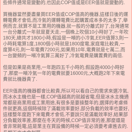
些條件通常是變動的,也因此COP值或是EER值就是變動的.
買機器當然要盡量買EER值或COP值高的機器,這樣日後的運
轉電費才會低,而冷氣的運轉電費比起購置成本多的太多了,舉
例而言,就算不是工業用的機器,就一般的分離式好了,台灣通常
一台分離式一年就是夏天走,一個晚上吹個10小時好了,一年吹
180天,總共才1800小時,假設是一噸的小冷氣,EER值算3,則一
小時耗電算1度,1800個小時就是1800度電,家庭電比較貴,一
度算4元,則一年電費7200元,如果用10年,電費就是七萬二,而
一台變頻的一噸冷氣算三萬好了,冷氣電費是購置費的兩倍.
但是如果是商業用,一年跑四五千小時的,假設跑4000小時好
了,那麼一噸冷氣一年的電費就要16000元,大概跑2年下來電
費就比機器貴了.
EER值高的機器都會比較貴,所以可以看自己的需求來選冷氣,
而冰水主機也是一樣,COP值越高的就越省電,但是冰水主機通
常都是商業用或工業用途,有很多是要操整年的,選擇的考慮條
件就更高,這個時候除了滿載效率要好,部分負載的效率也要好,
這樣整年度跑下來電費才會低,不要說只是滿載效率好,結果部
分負載效率差,那麼在冬天的時候,COP值非常的差,那麼還是
會非常耗電,這是業主在買設備的時候一定必須要考慮進去的.