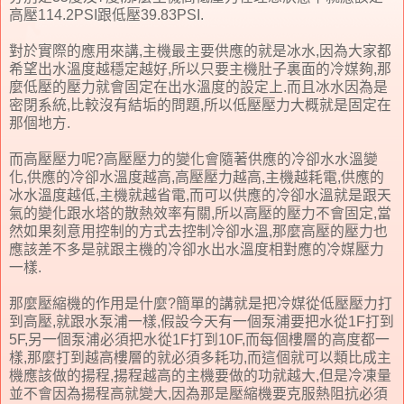
高壓114.2PSI跟低壓39.83PSI.
對於實際的應用來講,主機最主要供應的就是冰水,因為大家都
希望出水溫度越穩定越好,所以只要主機肚子裏面的冷媒夠,那
麼低壓的壓力就會固定在出水溫度的設定上.而且冰水因為是
密閉系統,比較沒有結垢的問題,所以低壓壓力大概就是固定在
那個地方.
而高壓壓力呢?高壓壓力的變化會隨著供應的冷卻水水溫變
化,供應的冷卻水溫度越高,高壓壓力越高,主機越耗電,供應的
冰水溫度越低,主機就越省電,而可以供應的冷卻水溫就是跟天
氣的變化跟水塔的散熱效率有關,所以高壓的壓力不會固定,當
然如果刻意用控制的方式去控制冷卻水溫,那麼高壓的壓力也
應該差不多是就跟主機的冷卻水出水溫度相對應的冷媒壓力
一樣.
那麼壓縮機的作用是什麼?簡單的講就是把冷媒從低壓壓力打
到高壓,就跟水泵浦一樣,假設今天有一個泵浦要把水從1F打到
5F,另一個泵浦必須把水從1F打到10F,而每個樓層的高度都一
樣,那麼打到越高樓層的就必須多耗功,而這個就可以類比成主
機應該做的揚程,揚程越高的主機要做的功就越大,但是冷凍量
並不會因為揚程高就變大,因為那是壓縮機要克服熱阻抗必須