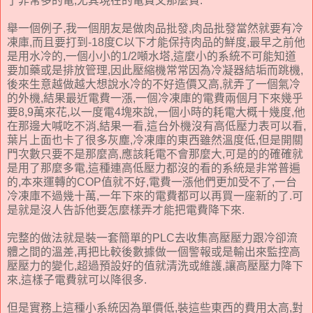
了非常多的電,尤其現在的電費又那麼貴.
舉一個例子,我一個朋友是做肉品批發,肉品批發當然就要有冷
凍庫,而且要打到-18度C以下才能保持肉品的鮮度,最早之前他
是用水冷的,一個小小的1/2噸水塔,這麼小的系統不可能知道
要加藥或是排放管理,因此壓縮機常常因為冷凝器結垢而跳機,
後來生意越做越大想說水冷的不好造價又高,就弄了一個氣冷
的外機,結果最近電費一漲,一個冷凍庫的電費兩個月下來幾乎
要8,9萬來花,以一度電4塊來說,一個小時的耗電大概十幾度,他
在那邊大喊吃不消,結果一看,這台外機沒有高低壓力表可以看,
葉片上面也卡了很多灰塵,冷凍庫的東西雖然溫度低,但是開關
門次數只要不是那麼高,應該耗電不會那麼大,可是的的確確就
是用了那麼多電,這種連高低壓力都沒的看的系統是非常普遍
的,本來運轉的COP值就不好,電費一漲他們更加受不了,一台
冷凍庫不過幾十萬,一年下來的電費都可以再買一座新的了.可
是就是沒人告訴他要怎麼樣弄才能把電費降下來.
完整的做法就是裝一套簡單的PLC去收集高壓壓力跟冷卻流
體之間的溫差,再把比較後數據做一個警報或是輸出來監控高
壓壓力的變化,超過預設好的值就清洗或維護,讓高壓壓力降下
來,這樣子電費就可以降很多.
但是實務上這種小系統因為單價低,裝這些東西的費用太高,對