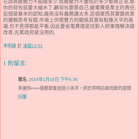
在說高壓壓力不超過多少,低壓壓力不要低於多少都算正常,那
你的荷包就要大縮水了,顧荷包要靠自己,繳電費是業主的責任,
這個是基本的認知,廠商沒有義務講太多,這個東西其實跟商業
的邏輯思考有關,市場上供需雙方的關係其實有點像天平的兩
端,也不見得都能平衡,因此要省電費還是找對人把事情解決跟
改善,光罵政府是沒用的.
李明運
於
凌晨12:01
1 則留言:
匿名
2024年1月16日 下午6:36
多謝你👀👀我都是隻迷途小羔羊，終於弄明白高低壓的道理
回覆