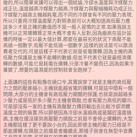
做的,所以簡單來講可以得出一個結論,冷卻水溫度與冷媒壓力
成正比,溫度越高冷媒壓力越高,冷媒壓力與壓縮機耗功成正比,
冷媒壓力越高主機越耗電,而不同的冷媒會有不同的壓力表現,
所以只要用冷媒溫度壓力對照表就可以大概知道高低壓力應
該多少才是正確的數值而不是一般人習慣的正常.如果我說主
機可以正常運轉算正常大概不會有人反對,因為廠商在設計設
備的時後一定以最大值計算,那麼在最惡劣的狀況下高壓不能
高過一個數字,低壓不能低過一個數字,這樣的說法是可以跟消
費者交代的,可是這樣子不代表它就是省電運轉,因為主機的高
低壓力保護是主機不能轉的數據,但並不代表它就是最經濟運
轉的數據,可能它是耗電在運轉,只是冷量不變而已,因為如果冷
量變了,想要的溫濕度的控制就會全跑掉了.
上面講的這些有點像在繞口令,其實說穿了就是主機的高低壓
力之間的壓差越小,主機就能越省電的運轉,可是這中間有一個
問題,大部分的主機會有高低壓力開關的保護,也就是說超過多
少壓力或是低於多少壓力主機會跳脫,也會有壓力高低的顯示,
可是卻沒有一家的主機有高壓壓力傳訊輸出去比較冷卻流體
溫度之間的裝置,所以即使因為冷卻水溫過高或是趨近溫度過
高,主機在還沒達到高壓壓力跳脫之前是不會停止運轉的,大型
主機都這樣了更不要說小台的,因此即使主機的壓力已經是不
節能運轉,在跳脫之前還是會繼續走,那樣子就會在無型中浪費