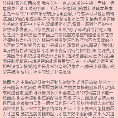
於控制類的東西來講,我今天在一台1000噸的主機上面裝一個
這個東西跟10噸的系統上面裝一個這個用的材料跟成本基本
上是一樣的,1000噸系統裝這個東西客戶的成本可以輕易的轉
嫁,而10噸的系統來裝這個就會覺得根本是天價,偏偏會用這種
小系統的都是中小業者,資訊相對不足,電費一漲對他們的生計
當然是影響很大,那怨氣要發到那裏?除了罵政府或台電大概
也是沒什麼辦法,因為市面上的傳感器或是控制器也沒有在依
冷凍噸數大小在分的,結果電費漲對這些政府說不會影響的小
老百姓反而影響最大,這不是說政府漲價對或錯,而是自動控制
本身的特性就是這樣,小系統不會有精密的控制系統,能源費用
一高因為小系統最沒辦法分擔費用,結果影響最大.因為假設要
讓控制變精密來讓運轉的能源費用變低,這些小系統的擁有者
相對沒辦法投資,這也是非常無奈的現像之一,像是小餐廳,小的
營業場所,有用冷凍庫的幾乎都是這樣.
總而言之,主機的高低壓力是動態的變化,尤其是高壓,他基本上
就是隨著天氣變動,高壓壓力越低,主機要負擔的揚程越小,跑起
來就越省電,至於可以低到多少那要看主機的結構設計不能一
概而論,也要看控制系統的配置是怎樣,這個方面還是要請人看
過再講,高壓壓力低到一個太低也是不行,所以說找對人來診斷
非常重要,接下來才能把事情做好,所以下次不要去問怎樣的壓
力才正常,應該是說怎樣的壓力才是有效率跟節能,如果人家還