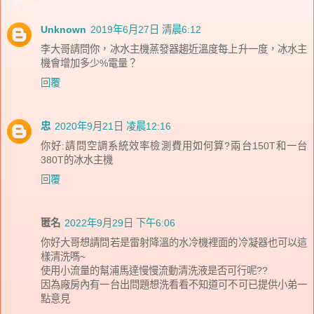
Unknown
2019年6月27日 清晨6:12
李大哥請問你，冰水主機蒸發器趨近溫度每上升一度，冰水主
機會增加多少%電量？
回覆
忠
2020年9月21日 凌晨12:16
你好:請問空調系統效率檢測費用如何算?兩台150T和一台
380T的冰水主機
回覆
匿名
2022年9月29日 下午6:06
你好大哥想請問若是雷射降溫的水冷機裡面的冷凝器也可以這
樣清洗嗎~
使用小流量的幫浦馬達慢慢流動清洗液是否可行呢??
因為廠房內有一台出問題想洗看看不知道可不可已提供小弟一
點意見