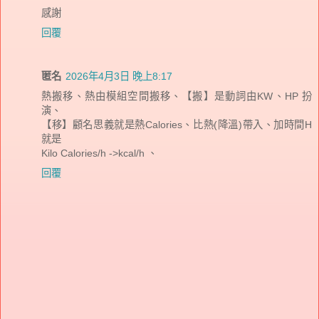
感謝
回覆
匿名
2026年4月3日 晚上8:17
熱搬移、熱由模組空間搬移、【搬】是動詞由KW、HP 扮
演、
【移】顧名思義就是熱Calories、比熱(降溫)帶入、加時間H
就是
Kilo Calories/h ->kcal/h 、
回覆