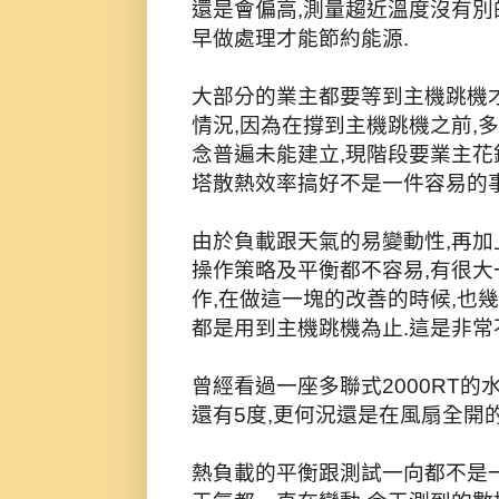
還是會偏高,測量趨近溫度沒有別
早做處理才能節約能源.
大部分的業主都要等到主機跳機
情況,因為在撐到主機跳機之前,
念普遍未能建立,現階段要業主花
塔散熱效率搞好不是一件容易的事
由於負載跟天氣的易變動性,再加
操作策略及平衡都不容易,有很
作,在做這一塊的改善的時候,也
都是用到主機跳機為止.這是非常
曾經看過一座多聯式2000RT的
還有5度,更何況還是在風扇全開
熱負載的平衡跟測試一向都不是一