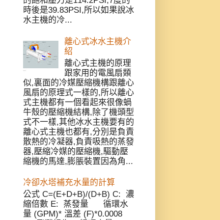
的飽和壓力是114.2PSI,7度的
時後是39.83PSI,所以如果說冰
水主機的冷...
離心式冰水主機介
紹
離心式主機的原理
跟家用的電風扇類
似,裏面的冷媒壓縮機構跟離心
風扇的原理式一樣的,所以離心
式主機都有一個看起來很像蝸
牛殼的壓縮機結構,除了機頭型
式不一樣,其他冰水主機要有的
離心式主機也都有,分別是負責
散熱的冷凝器,負責吸熱的蒸發
器,壓縮冷媒的壓縮機,驅動壓
縮機的馬達,膨脹裝置因為角...
冷卻水塔補充水量的計算
公式 C=(E+D+B)/(D+B) C: 濃
縮倍數 E: 蒸發量 循環水
量 (GPM)* 溫差 (F)*0.0008