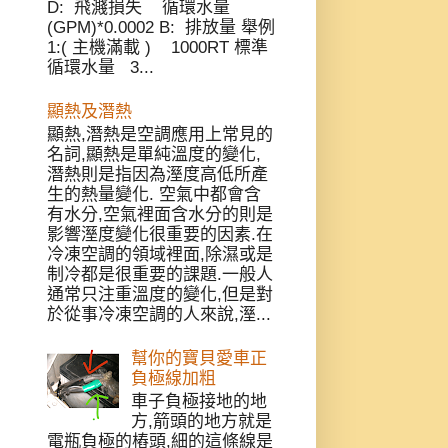
D: 飛濺損失 循環水量
(GPM)*0.0002 B: 排放量 舉例
1:( 主機滿載 ) 1000RT 標準
循環水量 3...
顯熱及潛熱
顯熱,潛熱是空調應用上常見的
名詞,顯熱是單純溫度的變化,
潛熱則是指因為溼度高低所產
生的熱量變化. 空氣中都會含
有水分,空氣裡面含水分的則是
影響溼度變化很重要的因素.在
冷凍空調的領域裡面,除濕或是
制冷都是很重要的課題.一般人
通常只注重溫度的變化,但是對
於從事冷凍空調的人來說,溼...
幫你的寶貝愛車正
負極線加粗
車子負極接地的地
方,箭頭的地方就是
電瓶負極的樁頭,細的這條線是