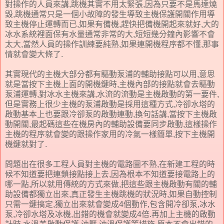
對操作的人員來講,跳機其實不用太緊張,因為只要不是馬達燒
毀,跳機通常只是一個小故障的發生導致主機保護開關作用導
致主機停止運轉而已,如果有備機,趕快把備機開起來就好,大的
冰水系統裡面保有水量通常非常的大,短短幾分鐘內影響不會
太大,當然人員的操作訓練要純熟,如果連開機程序都不懂,那事
情就會變大條了.
其實現代的主機大部分都有驅動泵浦的輔助接點可以用,意思
就是當按下主機上面的開機鍵時,主機內部的接點就會去驅動
泵浦運轉,對冰水主機來講,水流的流動是主機啟動的第一要件,
但是實務上很少主機的泵浦啟動是採用這種方式,冷卻水塔的
啟動基本上也要跟冷卻泵的啟動連動,換句話講,當按下主機啟
動開關,最起碼這些在機房內的輔助設備要同步啟動,這樣操作
主機的程序就會變的跟操作家用的冷氣一樣簡單,按下主機開
機鍵就對了.
問題出在很多工程人員對主機的電路圖不熟,在新建工程的時
候不知道要把連鎖接點接上去,因為根本不知道要接電路上的
哪一點,所以就用傳統的方式來做,把這些跟主機啟動有關的輔
助設備都獨立出來,真正發生主機跳機的狀況時,如果自動控制
只需一鍵搞定,獨立出來就會變成4個動作,包含開冷卻泵,冰水
泵,冷卻水塔及冰機,出錯的機會就變成4倍.再加上主機的啟動