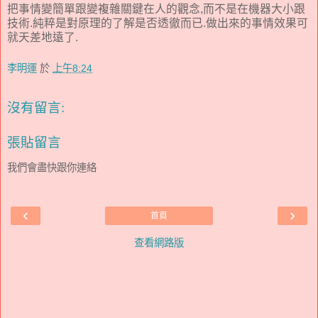
把事情變簡單跟變複雜關鍵在人的觀念,而不是在機器大小跟
技術.純粹是對原理的了解是否透徹而已.做出來的事情效果可
就天差地遠了.
李明運
於
上午8:24
沒有留言:
張貼留言
我們會盡快跟你連絡
‹
›
首頁
查看網路版