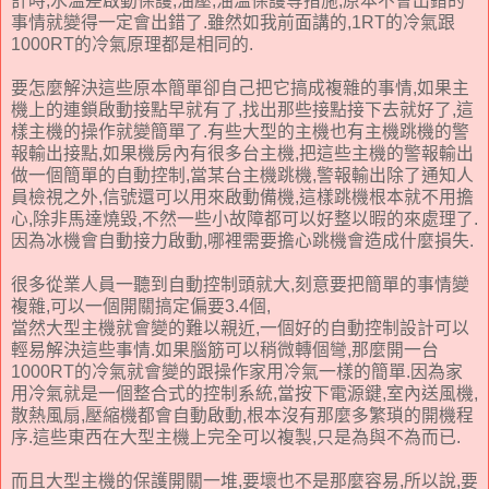
計時,水溫差啟動保護,油壓,油溫保護等措施,原本不會出錯的
事情就變得一定會出錯了.雖然如我前面講的,1RT的冷氣跟
1000RT的冷氣原理都是相同的.
要怎麼解決這些原本簡單卻自己把它搞成複雜的事情,如果主
機上的連鎖啟動接點早就有了,找出那些接點接下去就好了,這
樣主機的操作就變簡單了.有些大型的主機也有主機跳機的警
報輸出接點,如果機房內有很多台主機,把這些主機的警報輸出
做一個簡單的自動控制,當某台主機跳機,警報輸出除了通知人
員檢視之外,信號還可以用來啟動備機,這樣跳機根本就不用擔
心,除非馬達燒毀,不然一些小故障都可以好整以暇的來處理了.
因為冰機會自動接力啟動,哪裡需要擔心跳機會造成什麼損失.
很多從業人員一聽到自動控制頭就大,刻意要把簡單的事情變
複雜,可以一個開關搞定偏要3.4個,
當然大型主機就會變的難以親近,一個好的自動控制設計可以
輕易解決這些事情.如果腦筋可以稍微轉個彎,那麼開一台
1000RT的冷氣就會變的跟操作家用冷氣一樣的簡單.因為家
用冷氣就是一個整合式的控制系統,當按下電源鍵,室內送風機,
散熱風扇,壓縮機都會自動啟動,根本沒有那麼多繁瑣的開機程
序.這些東西在大型主機上完全可以複製,只是為與不為而已.
而且大型主機的保護開關一堆,要壞也不是那麼容易,所以說,要