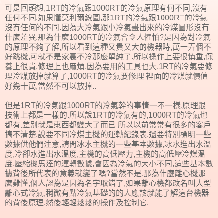
可是回頭想,1RT的冷氣跟1000RT的冷氣原理有何不同,沒有
任何不同,如果懂莫利爾線圖,那1RT的冷氣跟1000RT的冷氣
沒有任何的不同.因為大冷氣跟小冷氣畫出來的冷煤圖形沒有
什麼差異.那為什麼1000RT的冷氣會令人懼怕?是因為對冷氣
的原理不夠了解,所以看到這種又貴又大的機器時,萬一弄個不
好跳機,可就不是家裏不冷那麼單純了.所以操作上要很慎重,保
養上很貴,修理上也麻煩.因為要用的工具也大,1RT的冷氣要修
理冷煤放掉就算了,1000RT的冷氣要修理,裡面的冷煤就價值
好幾十萬,當然不可以放掉..
但是1RT的冷氣跟1000RT的冷氣幹的事情一不一樣,原理跟
技術上都是一樣的.所以說1RT的冷氣有的,1000RT的冷氣也
都有,差別就是東西都變大了而已.所以以前常常有很多的客戶
搞不清楚,說要不同冷煤主機的運轉紀錄表,還要特別標明一些
數據供他們注意,請問冰水主機的一些基本數據,冰水進出水溫
度,冷卻水進出水溫度,主機的高低壓力,主機的高低壓冷煤溫
度,壓縮機馬達的運轉數據,會因為冷氣的大小不同,這些基本數
據背後所代表的意義就變了嗎?當然不是,那為什麼離心機那
麼難懂,個人認為是因為名字取錯了,如果離心機都改名叫大型
離心式冷氣,稍微有點冷氣基礎的的人應該就能了解這台機器
的背後原理,然後輕輕鬆鬆的操作及控制它.