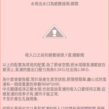
水塔出水口為避震接頭,碟閥
吸入口之前的避震接頭,Y濾,關斷閥
以上的配置為常見的配置,為了節省空間,把水塔跟泵浦都放在
屋頂上,泵浦的進出口壓力為負0.2KG,吐出為1.8KG.
為什麼會變負壓,等於是產生真空狀態,原理很簡單,離心式的泵
浦有一個很重要的參數叫NPSHR,
中文翻譯成淨正壓水頭,也就是說泵浦的吸入口要保持正壓,這
樣泵浦的效率才有,運作才能正常,
不至於產生孔蝕現象.
從照片裏面也可以看到泵浦的吸入口前還有兩個關斷閥,兩個