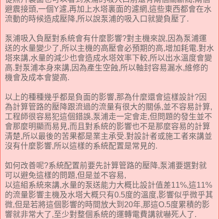
避震接頭,一個Y濾,再加上水塔裏面的濾網,這些東西都會在水
流動的時候造成壓降,所以說泵浦的吸入口就變負壓了.
泵浦吸入負壓對系統會有什麼影響?對主機來說,因為泵浦運
送的水量變少了,所以主機的高壓會必預期的高,增加耗電.對水
塔來講,水量的減少也會造成水塔效率下較,所以出水溫度會變
高.對泵浦本身來講,因為產生空蝕,所以軸封容易漏水,維修的
機會及成本會變高.
以上的種種幾乎都是負面的影響,那為什麼還會這樣設計?因
為計算管路的壓降跟流過的流量有很大的關係,並不容易計算,
工程師很容易犯這個錯誤,泵浦走一定會走,但問題的發生並不
會那麼明顯而易見,而且對系統的影響也不是那麼容易的計算
清楚,所以最後的苦果都是業主承受.對設計者或施工者來講並
沒有什麼影響,所以這樣的系統配置是常見的.
如何改善呢?系統配置前要先計算管路的壓降,泵浦要選對就
可以避免這樣的問題,但是並不容易,
以這組系統來講,水量的泵送能力大概比設計值差11%,這11%
的流量影響主機及水塔大概只有0.5度的溫度,影響似乎微乎其
微,但是若將這個影響的時間放大到20年,那這O.5度累積的影
響就非常大了,至少對整個系統的運轉電費講就嚇死人了.