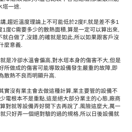
塔一途.
講,趨近溫度理論上不可能低於2度F,就是差不多1
度1度C需要多少的散熱面積,算是一定可以算出來,
就白做了,沒錯,的確就是如此,所以如果跟客戶沒
什麼意義.
就是冷卻水溫會偏高,對水塔本身的傷害不大,但是
好所做成的傷害可能導致設備發生嚴重的故障,即
為散熱不良而明顯升高.
其實沒有業主會去做這種計算,業主要管的設備不
多少電根本不是重點,這是絕大部分業主的心態,廠商
錯算對就等設備弄好開下去再說了.風險這麼大,萬一
以就只好弄一個絕對驗的過的規格,所以日後設備就