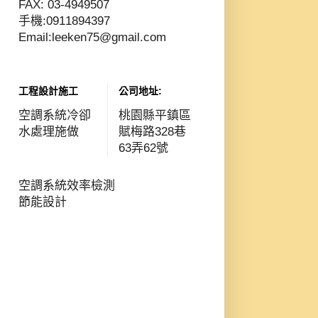
FAX: 03-4949507
手機:0911894397
Email:leeken75@gmail.com
工程設計施工
公司地址:
空調系統冷卻
桃園縣平鎮區
水處理施做
賦梅路328巷
63弄62號
空調系統效率檢測
節能設計