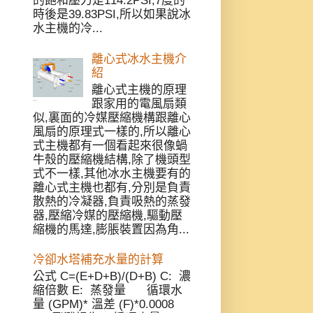
的飽和壓力是114.2PSI,7度的
時後是39.83PSI,所以如果說冰
水主機的冷...
離心式冰水主機介
紹
離心式主機的原理
跟家用的電風扇類
似,裏面的冷媒壓縮機構跟離心
風扇的原理式一樣的,所以離心
式主機都有一個看起來很像蝸
牛殼的壓縮機結構,除了機頭型
式不一樣,其他冰水主機要有的
離心式主機也都有,分別是負責
散熱的冷凝器,負責吸熱的蒸發
器,壓縮冷媒的壓縮機,驅動壓
縮機的馬達,膨脹裝置因為角...
冷卻水塔補充水量的計算
公式 C=(E+D+B)/(D+B) C: 濃
縮倍數 E: 蒸發量 循環水
量 (GPM)* 溫差 (F)*0.0008