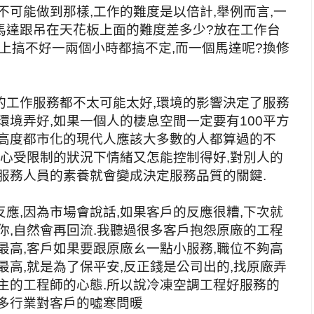
不可能做到那樣,工作的難度是以倍計,舉例而言,一
馬達跟吊在天花板上面的難度差多少?放在工作台
板上搞不好一兩個小時都搞不定,而一個馬達呢?換修
的工作服務都不太可能太好,環境的影響決定了服務
環境弄好,如果一個人的棲息空間一定要有100平方
麼高度都市化的現代人應該大多數的人都算過的不
身心受限制的狀況下情緒又怎能控制得好,對別人的
服務人員的素養就會變成決定服務品質的關鍵.
應,因為市場會說話,如果客戶的反應很糟,下次就
你,自然會再回流.我聽過很多客戶抱怨原廠的工程
最高,客戶如果要跟原廠ㄠ一點小服務,職位不夠高
最高,就是為了保平安,反正錢是公司出的,找原廠弄
主的工程師的心態.所以說冷凍空調工程好服務的
很多行業對客戶的噓寒問暖