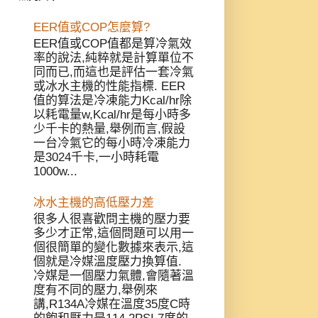
EER值或COP怎麼算?
EER值或COP值都是算冷氣效
率的說法,純粹就是計算單位不
同而已,而這也是評估一套冷氣
或冰水主機的性能指標. EER
值的算法是冷凍能力Kcal/hr除
以耗電量w,Kcal/hr是每小時多
少千卡的熱量,舉例而言,假設
一台冷氣它的每小時冷凍能力
是3024千卡,一小時耗電
1000w...
冰水主機的高低壓力差
很多人很喜歡問主機的壓力要
多少才正常,這個問題可以用一
個很簡單的變化數據來表示,這
個就是冷媒溫度壓力換算值.
冷媒是一個壓力氣體,會隨著溫
度有不同的壓力,舉例來
講,R134A冷媒在溫度35度C時