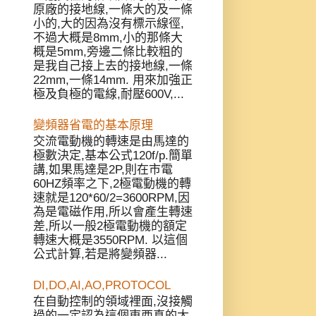
原廠的接地線,一條大的及一條
小的,大的因為沒有標示線徑,
不過大概是8mm,小的那條大
概是5mm,旁邊二條比較粗的
是我自己接上去的接地線,一條
22mm,一條14mm. 用來加強正
極及負極的電線,耐壓600V,...
變頻器省電的基本原理
交流電動機的轉速是由馬達的
極數決定,基本公式120f/p.簡單
講,如果馬達是2P,則在市電
60HZ頻率之下,2極電動機的轉
速就是120*60/2=3600RPM,因
為是電磁作用,所以會產生轉速
差,所以一般2極電動機的額定
轉速大概是3550RPM. 以這個
公式計算,若是將變頻器...
DI,DO,AI,AO,PROTOCOL
在自動控制的領域裡面,沒接觸
過的一定認為這個東西真的太