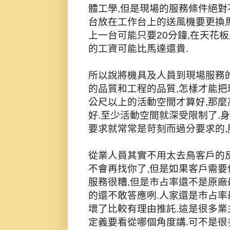
體工學,但是現場的服務條件絕對
台放在工作台上的送風機要更換
上一台可能只要20分鐘,在天花
的工資可能比馬達還貴.
所以說將機具及人員到現場服務
的品質和工程的品質,怎樣才能把
公尺以上的活動空間才算好,那
好.至少活動空間就深受限制了.
要求就常常是苛刻而過分要求的,
從業人員其實不用太去鳥客戶的反
不會再找你了,但是如果客戶需要
服務很糟,但是市占率還不是原廠
的還不敢答應咧.人家還是市占率
壞了比較有理由推託.這是很多業
定義要看從哪個角度講.可不是