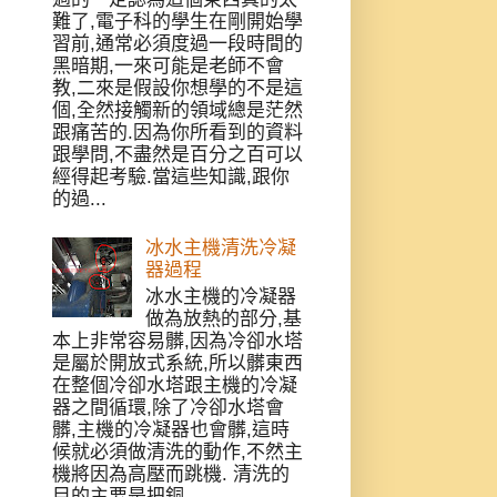
難了,電子科的學生在剛開始學
習前,通常必須度過一段時間的
黑暗期,一來可能是老師不會
教,二來是假設你想學的不是這
個,全然接觸新的領域總是茫然
跟痛苦的.因為你所看到的資料
跟學問,不盡然是百分之百可以
經得起考驗.當這些知識,跟你
的過...
冰水主機清洗冷凝
器過程
冰水主機的冷凝器
做為放熱的部分,基
本上非常容易髒,因為冷卻水塔
是屬於開放式系統,所以髒東西
在整個冷卻水塔跟主機的冷凝
器之間循環,除了冷卻水塔會
髒,主機的冷凝器也會髒,這時
候就必須做清洗的動作,不然主
機將因為高壓而跳機. 清洗的
目的主要是把銅...