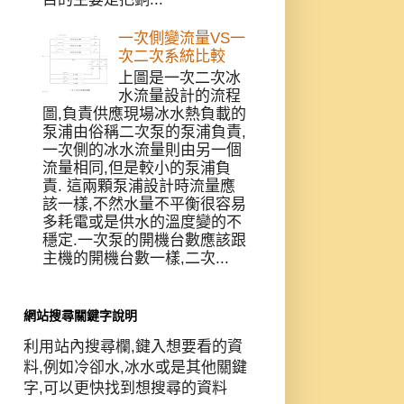
一次側變流量VS一
次二次系統比較
上圖是一次二次冰
水流量設計的流程
圖,負責供應現場冰水熱負載的
泵浦由俗稱二次泵的泵浦負責,
一次側的冰水流量則由另一個
流量相同,但是較小的泵浦負
責. 這兩顆泵浦設計時流量應
該一樣,不然水量不平衡很容易
多耗電或是供水的溫度變的不
穩定.一次泵的開機台數應該跟
主機的開機台數一樣,二次...
網站搜尋關鍵字說明
利用站內搜尋欄,鍵入想要看的資
料,例如冷卻水,冰水或是其他關鍵
字,可以更快找到想搜尋的資料