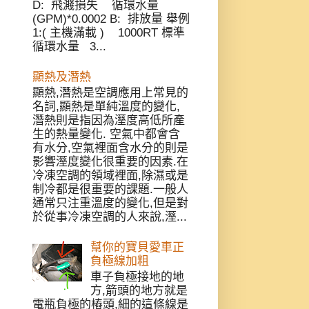
D: 飛濺損失 循環水量
(GPM)*0.0002 B: 排放量 舉例
1:( 主機滿載 ) 1000RT 標準
循環水量 3...
顯熱及潛熱
顯熱,潛熱是空調應用上常見的
名詞,顯熱是單純溫度的變化,
潛熱則是指因為溼度高低所產
生的熱量變化. 空氣中都會含
有水分,空氣裡面含水分的則是
影響溼度變化很重要的因素.在
冷凍空調的領域裡面,除濕或是
制冷都是很重要的課題.一般人
通常只注重溫度的變化,但是對
於從事冷凍空調的人來說,溼...
幫你的寶貝愛車正
負極線加粗
車子負極接地的地
方,箭頭的地方就是
電瓶負極的樁頭,細的這條線是