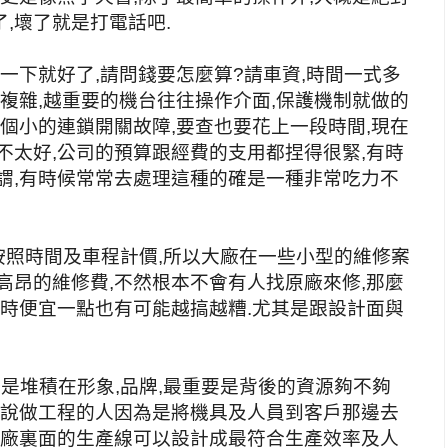
,壞了就是打電話吧.
弄一下就好了,請問錢要怎麼算?請車資,時間一式多
越複雜,越重要的機台往往操作介面,保護機制就做的
一個小的連鎖開關故障,要查也要花上一段時間,現在
不太好,公司的預算跟經費的支用都捏得很緊,有時
謂,有時候常常去處理這種的確是一種非常吃力不
按照時間及車程計價,所以大廠在一些小型的維修案
高昂的維修費,不然根本不會有人找原廠來修,那麼
有時便宜一點也有可能越搞越糟.尤其是跟設計面與
是堆積在形象,品牌,最重要是背後的資源夠不夠
他說做工程的人因為是將機具及人員到客戶那邊去
工廠裏面的生產線可以設計成最符合生產效率及人