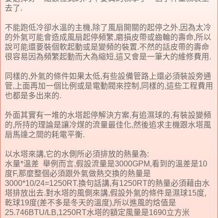
去了.
不能跑低冷卻水溫的主機,除了風扇開關的起停之外,因為太冷
的外氣可能會造成風扇起停頻繁,磨損皮帶或齒輪的壽命,所以
說可能還要裝個軟起動或是變頻的裝置.不然的話皮帶的壽命
很容易因為頻繁起動而大為縮短,這又會是一筆大的維修費用.
同樣的,外氣的條件如果太低,有些設備管路上還必須裝設旁通
管,上面再加一個比例或是電動閥來控制,同樣的,這些工程費用
也都是多出來的.
外面其實有一堆的水塔起停解決方案,有追濕球的,有裝設變頻
的,所持的理論是讓冷煤的流量最佳化,然後追求主機跟水塔風
扇馬達之間的耗電平衡.
以水塔來講,它的水側所必須排放的熱量為:
水量*溫差 舉例而言,假設流量是3000GPM,看到的溫差是10
度F,那麼整個必須跟外氣做熱交換的熱量是
3000*10/24=1250RT.換句話講,有1250RT的熱量必須藉由水
塔排放出去.對水塔的風側來講,假設外氣的條件是濕球15度,
乾球19度(差不多是冬天的溫度),所以進風的焓值是
25.746BTU/LB,1250RT水塔的額定風量是1690立方米