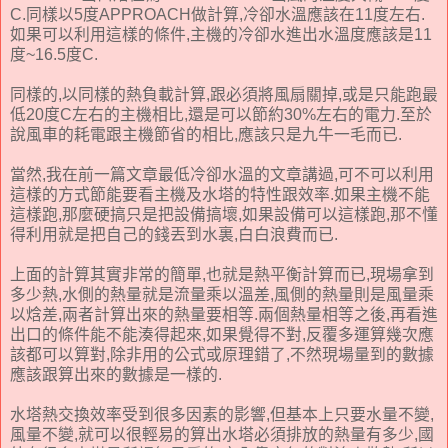
C.同樣以5度APPROACH做計算,冷卻水溫應該在11度左右.
如果可以利用這樣的條件,主機的冷卻水進出水溫度應該是11
度~16.5度C.
同樣的,以同樣的熱負載計算,跟必須將風扇關掉,或是只能跑最
低20度C左右的主機相比,還是可以節約30%左右的電力.至於
說風車的耗電跟主機節省的相比,應該只是九牛一毛而已.
當然,我在前一篇文章最低冷卻水溫的文章講過,可不可以利用
這樣的方式節能要看主機及水塔的特性跟效率.如果主機不能
這樣跑,那麼硬搞只是把設備搞壞,如果設備可以這樣跑,那不懂
得利用就是把自己的錢丟到水裏,白白浪費而已.
上面的計算其實非常的簡單,也就是熱平衡計算而已,現場拿到
多少熱,水側的熱量就是流量乘以溫差,風側的熱量則是風量乘
以焓差,兩者計算出來的熱量要相等.兩個熱量相等之後,再看進
出口的條件能不能湊得起來,如果覺得不對,反覆多運算幾次應
該都可以算對,除非用的公式或原理錯了,不然現場量到的數據
應該跟算出來的數據是一樣的.
水塔熱交換效率受到很多因素的影響,但基本上只要水量不變,
風量不變,就可以很輕易的算出水塔必須排放的熱量有多少,國