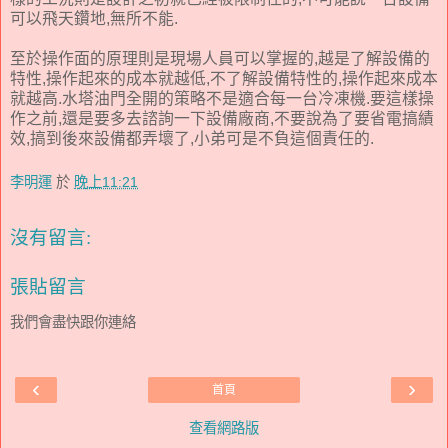
可以飛天鑽地,無所不能.
至於操作面的原理則是現場人員可以掌握的,越是了解設備的
特性,操作起來的成本就越低,不了解設備特性的,操作起來成本
就越高.水塔油門全開的策略不是適合每一台冷凍機.要這樣操
作之前,還是要多去諮詢一下設備廠商,不要說為了要省電搞績
效,搞到後來設備都弄壞了,小弟可是不負這個責任的.
李明運
於
晚上11:21
沒有留言:
張貼留言
我們會盡快跟你連絡
‹
›
首頁
查看網路版