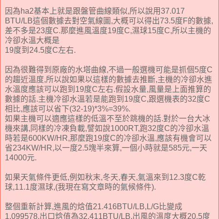
因為ha2基本上就是跟盤管曲線類似,所以說用37.017
BTU/LB這個數據去對空氣線圖,大概可以得出73.5度F的數據,
差不多是23度C.那麼進風溫度19度C,濕球15度C,所以主機的
冷卻水溫大概是
19度到24.5度C左右.
因為很難得到原廠的水塔曲線,不過一般選機可能是抓個5度C
的趨近溫度,所以說如果以這樣的數據去推斷,主機的冷卻水進
水溫度應該可以跑到19度C左右.假設水量,風量是上面推算的
數據的話.主機冷卻水溫若是能跑到19度C,跟選機表的32度C
相比,應該可以省下(32-19)*3%=39%.
如果主機可以適應這樣的低溫不至於跳機的話.對於一台大冰
機來講,同樣的冷凍負載,譬如說1000RT,跑32度C的冷卻水溫
時若是600KW/HR,那麼跑19度C的冷卻水溫,應該有機會可以
省234KW/HR,以一度2.5塊半來算,一個小時就是585元,一天
14000元.
如果天氣條件更低,例如秋末,冬天,春天,氣溫來到12.3度C乾
球,11.1度濕球,(我現在寫文章時的氣候條件).
整個重新計算,進風的焓值21.416BTU/LB,L/G比變成
1.099578.出口焓值為32.411BTU/LB.出風的溫度大概20.5度