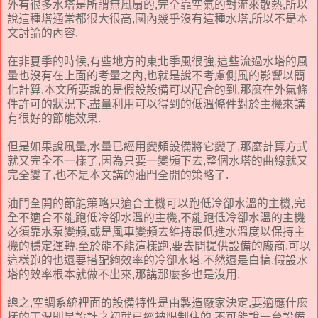
外有很多水塔是所謂無風扇的,完全靠空氣的對流來散熱,所以
說這種塔通常都很大很高,國內幾乎沒有這種水塔,所以不是本
文討論的內容.
在非夏季的時候,有些地方的東北季風很強,這些流過水塔的風
量也沒有在上面的考量之內,也就是說不考慮側風的影響以簡
化計算.本文所要說的是假設設備可以配合的到,那麼在外氣條
件許可的狀況下,盡量利用可以得到的低溫條件對於主機來講
有很好的節能效果.
但是如果說風量,水量已經用變頻設備將它變了,那麼計算方式
就又完全不一樣了,因為只要一變頻下去,整個水塔的曲線就又
完全變了,也不是本文講的油門全開的策略了.
油門全開的節能策略只適合主機可以跑低冷卻水溫的主機,完
全不適合不能跑低冷卻水溫的主機,不能跑低冷卻水溫的主機
必須靠水泵變頻,或是風車變頻去維持最低進水溫度以保持主
機的穩定運轉.至於能不能這樣跑,要去問提供設備的廠商.可以
這樣跑的也還要搭配夠效率的冷卻水塔,不然還是白搞.假設水
塔的效率根本就做不出來,那講那麼多也是沒用.
總之,空調系統裡面的設備特性是由製造廠家決定,要適應什麼
樣的工況則是設計之初就已經被限制住的,不可能說一台設備