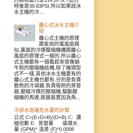
的飽和壓力是114.2PSI,7度的
時後是39.83PSI,所以如果說冰
水主機的冷...
離心式冰水主機介
紹
離心式主機的原理
跟家用的電風扇類
似,裏面的冷媒壓縮機構跟離心
風扇的原理式一樣的,所以離心
式主機都有一個看起來很像蝸
牛殼的壓縮機結構,除了機頭型
式不一樣,其他冰水主機要有的
離心式主機也都有,分別是負責
散熱的冷凝器,負責吸熱的蒸發
器,壓縮冷媒的壓縮機,驅動壓
縮機的馬達,膨脹裝置因為角...
冷卻水塔補充水量的計算
公式 C=(E+D+B)/(D+B) C: 濃
縮倍數 E: 蒸發量 循環水
量 (GPM)* 溫差 (F)*0.0008