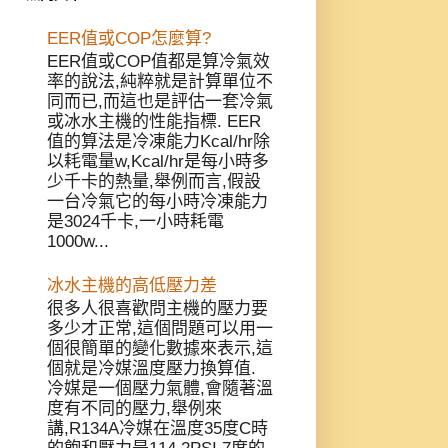
EER值或COP怎麼算?
EER值或COP值都是算冷氣效
率的說法,純粹就是計算單位不
同而已,而這也是評估一套冷氣
或冰水主機的性能指標. EER
值的算法是冷凍能力Kcal/hr除
以耗電量w,Kcal/hr是每小時多
少千卡的熱量,舉例而言,假設
一台冷氣它的每小時冷凍能力
是3024千卡,一小時耗電
1000w...
冰水主機的高低壓力差
很多人很喜歡問主機的壓力要
多少才正常,這個問題可以用一
個很簡單的變化數據來表示,這
個就是冷媒溫度壓力換算值.
冷媒是一個壓力氣體,會隨著溫
度有不同的壓力,舉例來
講,R134A冷媒在溫度35度C時