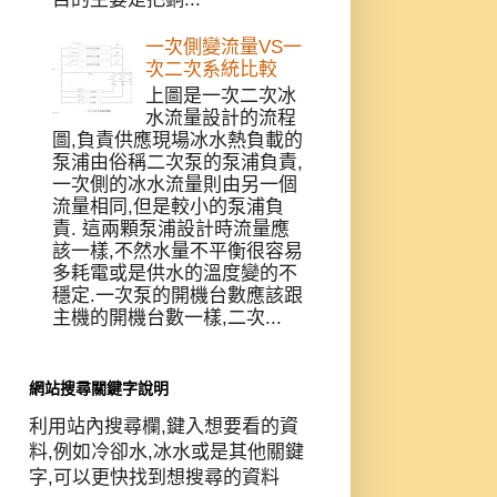
一次側變流量VS一
次二次系統比較
上圖是一次二次冰
水流量設計的流程
圖,負責供應現場冰水熱負載的
泵浦由俗稱二次泵的泵浦負責,
一次側的冰水流量則由另一個
流量相同,但是較小的泵浦負
責. 這兩顆泵浦設計時流量應
該一樣,不然水量不平衡很容易
多耗電或是供水的溫度變的不
穩定.一次泵的開機台數應該跟
主機的開機台數一樣,二次...
網站搜尋關鍵字說明
利用站內搜尋欄,鍵入想要看的資
料,例如冷卻水,冰水或是其他關鍵
字,可以更快找到想搜尋的資料