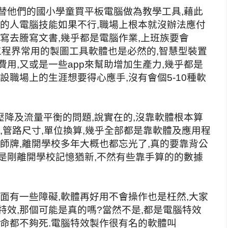
替他們的國小學童買平板電腦做為教學工具,藉此
代的人電腦技能如果不行,職場上根本就沒辦法應付
手寫去謄寫文書,幾乎都是電腦作業,上班族要會
一些工程界常用的製圖工具軟體也是必然的,智慧型裝置
費用,又或是一些app來幫助增加生產力,幾乎都是
設職場上的生涯想要得心應手,沒有會個5-10種軟
降及流量平衡的問題,說實在的,沒靠軟體根本算
,管路尺寸,單位換算,幾乎全部都是靠軟體及應用程
技師牌,離開學校多年大概也都忘光了,真的要靠背公
是剛離開學校記憶猶新,不然有些靠手算的的數據
方面有一些障礙,軟體再好用不會操作也是枉然,大家
特效,那個可能是真的嗎?當然不是,都是電腦特效
條命都不夠死.電腦特效製作很有名的軟體叫