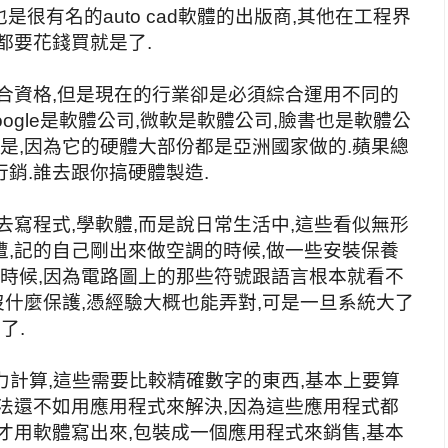
司也是很有名的auto cad軟體的出版商,其他在工程界
都要花錢買就是了.
合資格,但是現在的行業卻是必須綜合運用不同的
oogle是軟體公司,微軟是軟體公司,臉書也是軟體公
也是,因為它的硬體大部份都是亞洲國家做的.蘋果總
銷.誰去跟你搞硬體製造.
去寫程式,學軟體,而是說日常生活中,這些看似無形
,記的自己剛出來做空調的時候,做一些安裝保養
的時候,因為電路圖上的那些符號跟語言根本就看不
沒什麼保護,憑經驗大概也能弄對,可是一旦系統大了
了.
電力計算,這些需要比較精確數字的東西,基本上要算
法還不如用應用程式來解決,因為這些應用程式都
才用軟體寫出來,包裝成一個應用程式來銷售,基本