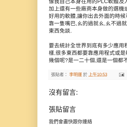
像我自己本身在用的PLC軟體及
加上還有一些廠商本身做的選機或
好用的軟體,讓你出去外面的時候
靠一隻嘴巴,ㄠ的過就ㄠ,ㄠ不過
東西免談.
要去統計全世界到底有多少應用
樣,很多東西都要靠應用程式或是
幾個呢?是一二十個,還是一個都
張貼者：
李明運
於
上午10:53
沒有留言:
張貼留言
我們會盡快跟你連絡