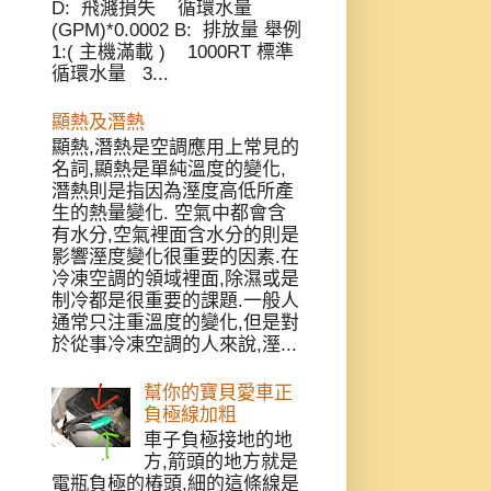
D: 飛濺損失 循環水量
(GPM)*0.0002 B: 排放量 舉例
1:( 主機滿載 ) 1000RT 標準
循環水量 3...
顯熱及潛熱
顯熱,潛熱是空調應用上常見的
名詞,顯熱是單純溫度的變化,
潛熱則是指因為溼度高低所產
生的熱量變化. 空氣中都會含
有水分,空氣裡面含水分的則是
影響溼度變化很重要的因素.在
冷凍空調的領域裡面,除濕或是
制冷都是很重要的課題.一般人
通常只注重溫度的變化,但是對
於從事冷凍空調的人來說,溼...
幫你的寶貝愛車正
負極線加粗
車子負極接地的地
方,箭頭的地方就是
電瓶負極的樁頭,細的這條線是