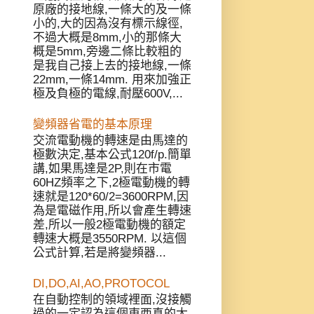
原廠的接地線,一條大的及一條
小的,大的因為沒有標示線徑,
不過大概是8mm,小的那條大
概是5mm,旁邊二條比較粗的
是我自己接上去的接地線,一條
22mm,一條14mm. 用來加強正
極及負極的電線,耐壓600V,...
變頻器省電的基本原理
交流電動機的轉速是由馬達的
極數決定,基本公式120f/p.簡單
講,如果馬達是2P,則在市電
60HZ頻率之下,2極電動機的轉
速就是120*60/2=3600RPM,因
為是電磁作用,所以會產生轉速
差,所以一般2極電動機的額定
轉速大概是3550RPM. 以這個
公式計算,若是將變頻器...
DI,DO,AI,AO,PROTOCOL
在自動控制的領域裡面,沒接觸
過的一定認為這個東西真的太