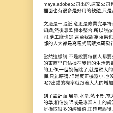
maya,adobe公司出的,這家公
裡面也有很多是好用的軟體,只是
文憑是一張紙,意思是修業完畢符
知識,然後靠軟體來整合.所以說g
司,夢工廠也是,甚至我認為蘋果
部的人大都是寫程式碼跟搞研發行
當然這樣講,不是說要每個人都要
的東西早已佔據在我們的生活週遭
的工作,一但設備跳了,就是頭大
懂,只能瞎猜,但是反正機器小,也
呢?出錯的機率就跟著大大的增加
到了設計面,風量,水量,熱平衡,
的準,相信技師或是專業人士的說
是擷取很多的經驗值,正確無誤後