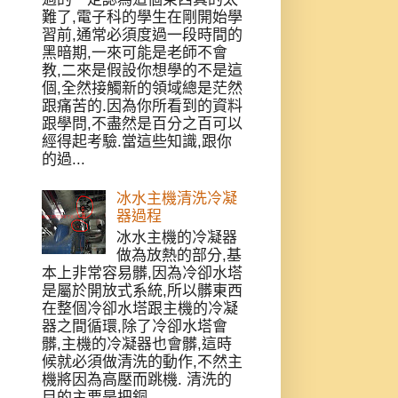
難了,電子科的學生在剛開始學
習前,通常必須度過一段時間的
黑暗期,一來可能是老師不會
教,二來是假設你想學的不是這
個,全然接觸新的領域總是茫然
跟痛苦的.因為你所看到的資料
跟學問,不盡然是百分之百可以
經得起考驗.當這些知識,跟你
的過...
冰水主機清洗冷凝
器過程
冰水主機的冷凝器
做為放熱的部分,基
本上非常容易髒,因為冷卻水塔
是屬於開放式系統,所以髒東西
在整個冷卻水塔跟主機的冷凝
器之間循環,除了冷卻水塔會
髒,主機的冷凝器也會髒,這時
候就必須做清洗的動作,不然主
機將因為高壓而跳機. 清洗的
目的主要是把銅...