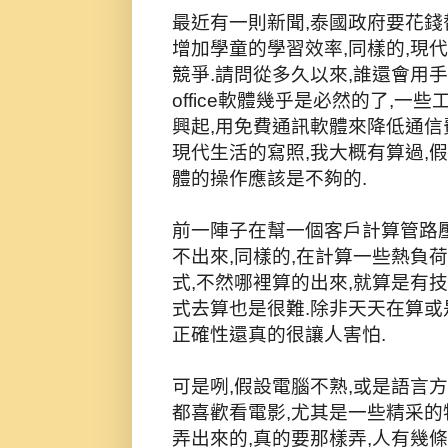
最近有一則新聞,泰國政府要花錢
增加學童的學習效率,同樣的,現
競爭.請問從多久以來,誰還會用
office軟體幾乎是必然的了,
興起,用免費通訊軟體來降低通信
現代生活的寫照,我大概有算過,假
體的操作應該是不夠的.
前一陣子在幫一個客戶計算管路壓
不出來,同樣的,在計算一些熱負荷
式,不然哪裡算的出來,就算是有
式去算也是很難.除非天天在算或
正確性還真的很讓人害怕.
可是咧,假設電腦不熟,或是語言
都喜歡看電影,尤其是一些精采的
弄出來的,真的要那樣弄,人有幾