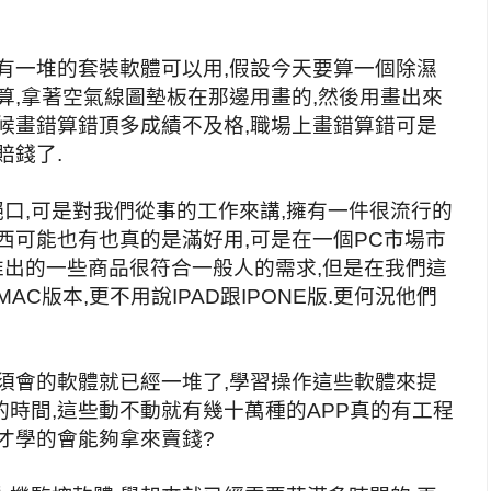
有一堆的套裝軟體可以用,假設今天要算一個除濕
算,拿著空氣線圖墊板在那邊用畫的,然後用畫出來
候畫錯算錯頂多成績不及格,職場上畫錯算錯可是
賠錢了.
絕口,可是對我們從事的工作來講,擁有一件很流行的
西可能也有也真的是滿好用,可是在一個PC市場市
推出的一些商品很符合一般人的需求,但是在我們這
C版本,更不用說IPAD跟IPONE版.更何況他們
須會的軟體就已經一堆了,學習操作這些軟體來提
時間,這些動不動就有幾十萬種的APP真的有工程
才學的會能夠拿來賣錢?