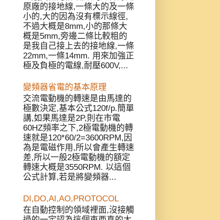
原廠的接地線,一條大的及一條
小的,大的因為沒有標示線徑,
不過大概是8mm,小的那條大
概是5mm,旁邊二條比較粗的
是我自己接上去的接地線,一條
22mm,一條14mm. 用來加強正
極及負極的電線,耐壓600V,...
變頻器省電的基本原理
交流電動機的轉速是由馬達的
極數決定,基本公式120f/p.簡單
講,如果馬達是2P,則在市電
60HZ頻率之下,2極電動機的轉
速就是120*60/2=3600RPM,因
為是電磁作用,所以會產生轉速
差,所以一般2極電動機的額定
轉速大概是3550RPM. 以這個
公式計算,若是將變頻器...
DI,DO,AI,AO,PROTOCOL
在自動控制的領域裡面,沒接觸
過的一定認為這個東西真的太