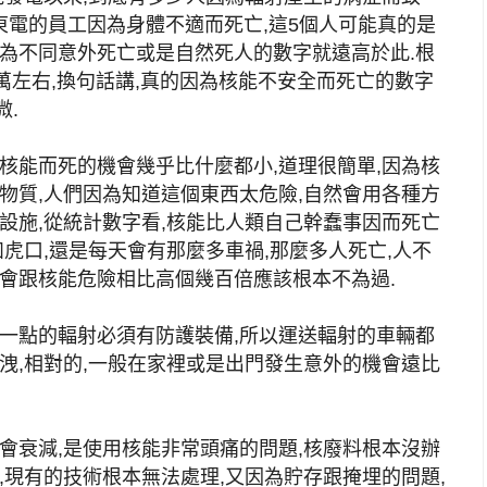
個東電的員工因為身體不適而死亡,這5個人可能真的是
因為不同意外死亡或是自然死人的數字就遠高於此.根
0萬左右,換句話講,真的因為核能不安全而死亡的數字
.
核能而死的機會幾乎比什麼都小,道理很簡單,因為核
物質,人們因為知道這個東西太危險,自然會用各種方
設施,從統計數字看,核能比人類自己幹蠢事因而死亡
如虎口,還是每天會有那麼多車禍,那麼多人死亡,人不
機會跟核能危險相比高個幾百倍應該根本不為過.
強一點的輻射必須有防護裝備,所以運送輻射的車輛都
洩,相對的,一般在家裡或是出門發生意外的機會遠比
會衰減,是使用核能非常頭痛的問題,核廢料根本沒辦
,現有的技術根本無法處理,又因為貯存跟掩埋的問題,