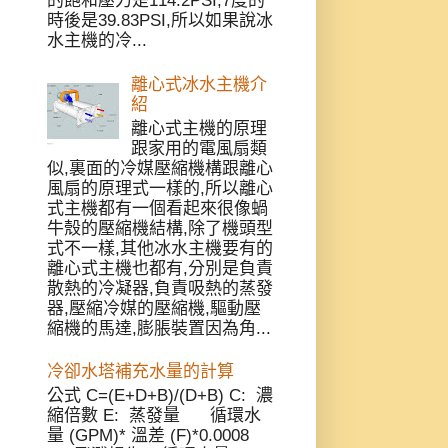
的飽和壓力是114.2PSI,7度的
時後是39.83PSI,所以如果說冰
水主機的冷...
離心式冰水主機介
紹
離心式主機的原理
跟家用的電風扇類
似,裏面的冷媒壓縮機構跟離心
風扇的原理式一樣的,所以離心
式主機都有一個看起來很像蝸
牛殼的壓縮機結構,除了機頭型
式不一樣,其他冰水主機要有的
離心式主機也都有,分別是負責
散熱的冷凝器,負責吸熱的蒸發
器,壓縮冷媒的壓縮機,驅動壓
縮機的馬達,膨脹裝置因為角...
冷卻水塔補充水量的計算
公式 C=(E+D+B)/(D+B) C: 濃
縮倍數 E: 蒸發量 循環水
量 (GPM)* 溫差 (F)*0.0008