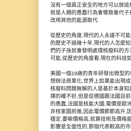
沒有一個真正安全的地方可以放這
就是人類的愚蠢行為會導致後代子
改用其他的能源取代.
從歷史的角度,現代的人永遠不可
的歷史不過幾十年,現代的人怎麼知
們的子孫就會發明處理核廢料的方
可能,從歷史的角度看,現在的科技
美國一個18歲的青年研發出微型的
想辦法商業化,世界上如果能出現成
核廢料問題無解的人是基於本身知
擇的確不好,但是從德國跟法國目
的愚蠢,法國是核能大國,電價是歐洲
非核家園前進,因此電價節節高升,
穩定,要嘛價格高,就算技術及價格
影響是全面性的,那個代表較高的市