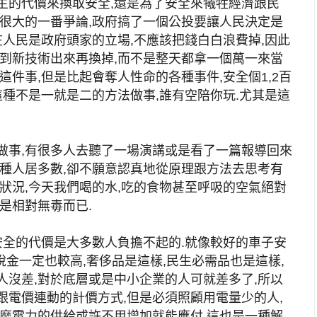
生的代價來換取安全,還是為了安全來犧牲經濟跟民
有很大的一番爭論,政府搞了一個公投要讓人民決定是
在人民是政府頭家的立場,不應該把錢白白浪費掉,因此
等到新技術出來再換掉,而不是整天都拿一個萬一來當
這件事,但是比起會奪人性命的各種事件,安全個1,2百
這種不是一就是二的方法做事,誰有空陪你玩.尤其是這
做事,有很多人去聽了一場演講或是看了一篇報導回來
這種人居多數,卻不願意認真地從原理跟方法去思考有
狀況,今天我們喝的水,吃的食物甚至呼吸的空氣絕對
是相對無毒而已.
安全的代價是大多數人負擔不起的.就像較好的車子安
稅金一定也較高,奢侈品是這樣,民生必需品也是這樣,
人沒差,對於底層或是中小企業的人可就差多了,所以
跟電價連動的計價方式,但是必須照顧用電量少的人,
那麼電力的供給或許不用增加就能應付.這也是一種解