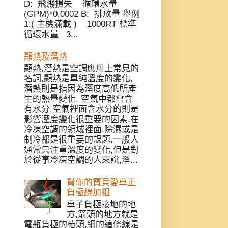
D: 飛濺損失 循環水量
(GPM)*0.0002 B: 排放量 舉例
1:( 主機滿載 ) 1000RT 標準
循環水量 3...
顯熱及潛熱
顯熱,潛熱是空調應用上常見的
名詞,顯熱是單純溫度的變化,
潛熱則是指因為溼度高低所產
生的熱量變化. 空氣中都會含
有水分,空氣裡面含水分的則是
影響溼度變化很重要的因素.在
冷凍空調的領域裡面,除濕或是
制冷都是很重要的課題.一般人
通常只注重溫度的變化,但是對
於從事冷凍空調的人來說,溼...
幫你的寶貝愛車正
負極線加粗
車子負極接地的地
方,箭頭的地方就是
電瓶負極的樁頭,細的這條線是