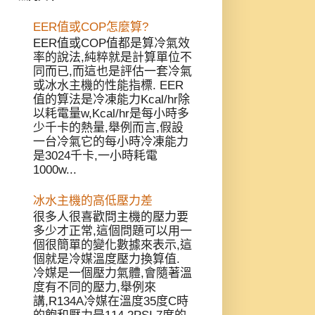
EER值或COP怎麼算?
EER值或COP值都是算冷氣效
率的說法,純粹就是計算單位不
同而已,而這也是評估一套冷氣
或冰水主機的性能指標. EER
值的算法是冷凍能力Kcal/hr除
以耗電量w,Kcal/hr是每小時多
少千卡的熱量,舉例而言,假設
一台冷氣它的每小時冷凍能力
是3024千卡,一小時耗電
1000w...
冰水主機的高低壓力差
很多人很喜歡問主機的壓力要
多少才正常,這個問題可以用一
個很簡單的變化數據來表示,這
個就是冷媒溫度壓力換算值.
冷媒是一個壓力氣體,會隨著溫
度有不同的壓力,舉例來
講,R134A冷媒在溫度35度C時