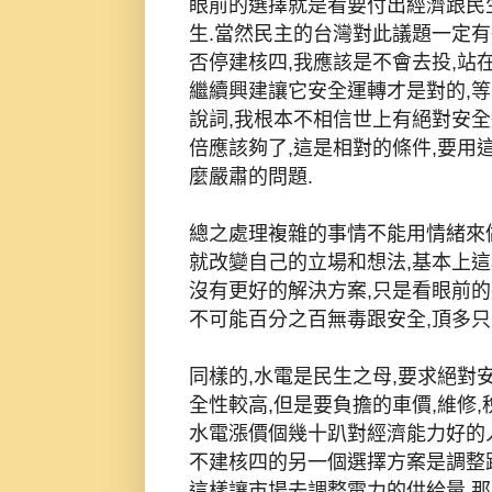
眼前的選擇就是看要付出經濟跟民
生.當然民主的台灣對此議題一定
否停建核四,我應該是不會去投,站
繼續興建讓它安全運轉才是對的,
說詞,我根本不相信世上有絕對安全
倍應該夠了,這是相對的條件,要用
麼嚴肅的問題.
總之處理複雜的事情不能用情緒來
就改變自己的立場和想法,基本上
沒有更好的解決方案,只是看眼前的
不可能百分之百無毒跟安全,頂多只
同樣的,水電是民生之母,要求絕對
全性較高,但是要負擔的車價,維修,
水電漲價個幾十趴對經濟能力好的
不建核四的另一個選擇方案是調整
這樣讓市場去調整電力的供給量,