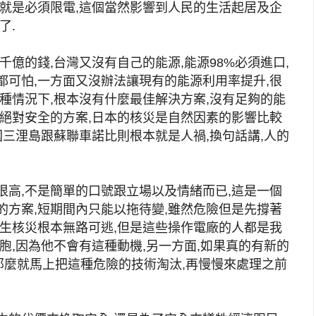
果就是必須限電,這個當然影響到人民的生活起居及企
了.
千億的錢,台灣又沒有自己的能源,能源98%必須進口,
都可怕,一方面又沒辦法讓現有的能源利用率提升,很
種情況下,根本沒有什麼最佳解決方案,沒有足夠的能
有絕對安全的方案,日本的核災是自然因素的影響比較
國三浬島跟蘇聯車諾比則根本就是人禍,換句話講,人的
很高,不是簡單的口號跟立場以及情緒而已,這是一個
的方案,短期間內只能以拖待變,雖然危險但是先撐著
發生核災根本無路可逃,但是這些操作電廠的人都是我
胞,因為他不會有這種動機,另一方面,如果真的有新的
那麼就馬上把這種危險的技術淘汰,再慢慢來處理之前