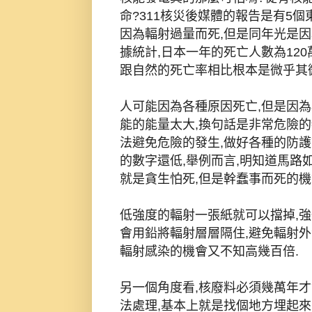
命?311核災後媒體的報告是有5
因為輻射過量而死,但是同年光是
據統計,日本一年的死亡人數為12
跟自然的死亡率相比根本是微乎其微
人可能因為各種原因死亡,但是因為
能的能量太大,換句話是非常危險的
法避免危險的發生,做好各種的防護
的數字還低,舉例而言,明知道馬路
就是貪生怕死,但是幹蠢事而死的
低強度的輻射一張紙就可以擋掉,
會用鉛將輻射層層隔住,避免輻射外
輻射感染的機會又不知高幾百倍.
另一個角度看,核廢料必須幾萬年才
法處理,基本上就是找個地方埋起來