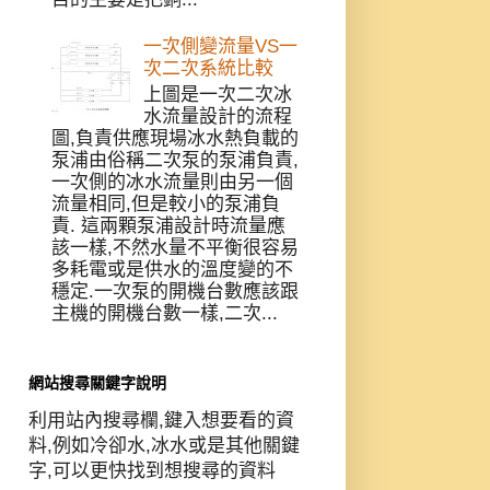
一次側變流量VS一
次二次系統比較
上圖是一次二次冰
水流量設計的流程
圖,負責供應現場冰水熱負載的
泵浦由俗稱二次泵的泵浦負責,
一次側的冰水流量則由另一個
流量相同,但是較小的泵浦負
責. 這兩顆泵浦設計時流量應
該一樣,不然水量不平衡很容易
多耗電或是供水的溫度變的不
穩定.一次泵的開機台數應該跟
主機的開機台數一樣,二次...
網站搜尋關鍵字說明
利用站內搜尋欄,鍵入想要看的資
料,例如冷卻水,冰水或是其他關鍵
字,可以更快找到想搜尋的資料