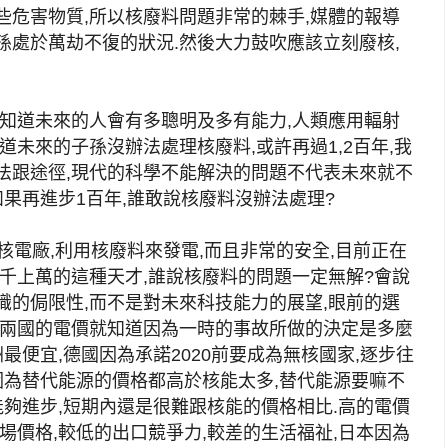
些危害物質,所以核廢料問題非常的棘手,媒體的報導
孫處於萬劫不復的狀況.然後大力鼓吹應該立刻廢核,
能知道未來的人會有多聰明及多有能力,人類應用輻射
道未來的子孫沒辦法處理核廢料,或許再過1,2百年,我
法跟途徑,現代的科學不能解決的問題不代表未來就不
如果再進步1百年,誰敢說核廢料沒辦法處理?
核電廠,利用核廢料來發電,而且非常的安全,目前正在
千上萬的這種天才,誰說核廢料的問題一定無解?會說
識的侷限性,而不是對未來科技能力的展望,眼前的選
前兩國的電價就知道因為一時的事故所做的決定是多麼
最便宜,德國因為承諾2020前要成為無核國家,逐步往
因為替代能源的價格都高於核能太多,替代能源要嘛不
能夠進步,短期內還是很難跟核能的價格相比.高的電價
場價格,較低的出口競爭力,較差的生活福祉,日本因為