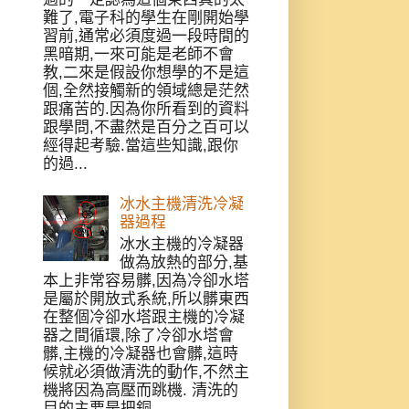
難了,電子科的學生在剛開始學
習前,通常必須度過一段時間的
黑暗期,一來可能是老師不會
教,二來是假設你想學的不是這
個,全然接觸新的領域總是茫然
跟痛苦的.因為你所看到的資料
跟學問,不盡然是百分之百可以
經得起考驗.當這些知識,跟你
的過...
冰水主機清洗冷凝
器過程
冰水主機的冷凝器
做為放熱的部分,基
本上非常容易髒,因為冷卻水塔
是屬於開放式系統,所以髒東西
在整個冷卻水塔跟主機的冷凝
器之間循環,除了冷卻水塔會
髒,主機的冷凝器也會髒,這時
候就必須做清洗的動作,不然主
機將因為高壓而跳機. 清洗的
目的主要是把銅...