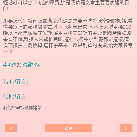
輕鬆就可以省下3成的電費,這是我這篇文章主要要表達的目
的.
那要怎樣判斷直膨或滿溢,你還是需要一些冷凍空調的知識,看
懂機器上的膨脹閥形式,才可以判斷出來,基本上大型主機200
噸以上都是滿溢式設計,採用直膨式設計的主要是國產機種,如
果看不懂,就找人來幫忙判斷,這在很多中小型廠都是這樣,痛一
次直接把主機換掉,這樣子基本上還是划算的投資,給大家參考
一下.
李明運
於
清晨7:24
沒有留言:
張貼留言
我們會盡快跟你連絡
‹
›
首頁