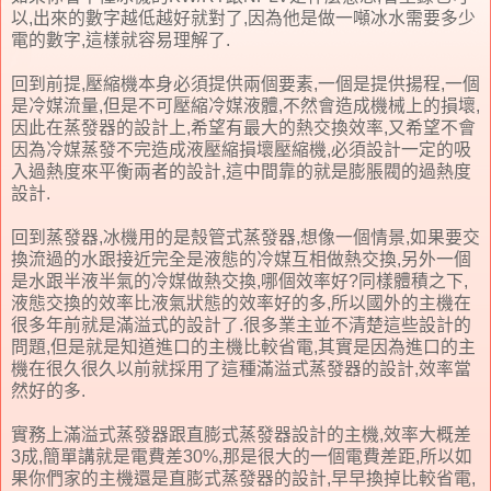
以,出來的數字越低越好就對了,因為他是做一噸冰水需要多少
電的數字,這樣就容易理解了.
回到前提,壓縮機本身必須提供兩個要素,一個是提供揚程,一個
是冷媒流量,但是不可壓縮冷媒液體,不然會造成機械上的損壞,
因此在蒸發器的設計上,希望有最大的熱交換效率,又希望不會
因為冷媒蒸發不完造成液壓縮損壞壓縮機,必須設計一定的吸
入過熱度來平衡兩者的設計,這中間靠的就是膨脹閥的過熱度
設計.
回到蒸發器,冰機用的是殼管式蒸發器,想像一個情景,如果要交
換流過的水跟接近完全是液態的冷媒互相做熱交換,另外一個
是水跟半液半氣的冷媒做熱交換,哪個效率好?同樣體積之下,
液態交換的效率比液氣狀態的效率好的多,所以國外的主機在
很多年前就是滿溢式的設計了.很多業主並不清楚這些設計的
問題,但是就是知道進口的主機比較省電,其實是因為進口的主
機在很久很久以前就採用了這種滿溢式蒸發器的設計,效率當
然好的多.
實務上滿溢式蒸發器跟直膨式蒸發器設計的主機,效率大概差
3成,簡單講就是電費差30%,那是很大的一個電費差距,所以如
果你們家的主機還是直膨式蒸發器的設計,早早換掉比較省電,