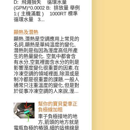
D: 飛濺損失 循環水量
(GPM)*0.0002 B: 排放量 舉例
1:( 主機滿載 ) 1000RT 標準
循環水量 3...
顯熱及潛熱
顯熱,潛熱是空調應用上常見的
名詞,顯熱是單純溫度的變化,
潛熱則是指因為溼度高低所產
生的熱量變化. 空氣中都會含
有水分,空氣裡面含水分的則是
影響溼度變化很重要的因素.在
冷凍空調的領域裡面,除濕或是
制冷都是很重要的課題.一般人
通常只注重溫度的變化,但是對
於從事冷凍空調的人來說,溼...
幫你的寶貝愛車正
負極線加粗
車子負極接地的地
方,箭頭的地方就是
電瓶負極的樁頭,細的這條線是