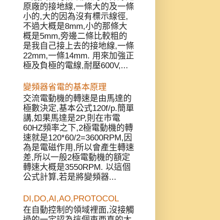
原廠的接地線,一條大的及一條
小的,大的因為沒有標示線徑,
不過大概是8mm,小的那條大
概是5mm,旁邊二條比較粗的
是我自己接上去的接地線,一條
22mm,一條14mm. 用來加強正
極及負極的電線,耐壓600V,...
變頻器省電的基本原理
交流電動機的轉速是由馬達的
極數決定,基本公式120f/p.簡單
講,如果馬達是2P,則在市電
60HZ頻率之下,2極電動機的轉
速就是120*60/2=3600RPM,因
為是電磁作用,所以會產生轉速
差,所以一般2極電動機的額定
轉速大概是3550RPM. 以這個
公式計算,若是將變頻器...
DI,DO,AI,AO,PROTOCOL
在自動控制的領域裡面,沒接觸
過的一定認為這個東西真的太