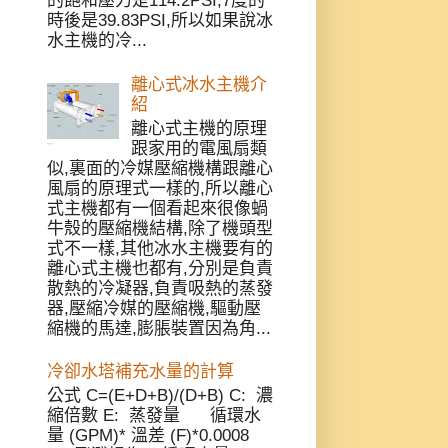
的飽和壓力是114.2PSI,7度的
時後是39.83PSI,所以如果說冰
水主機的冷...
離心式冰水主機介
紹
離心式主機的原理
跟家用的電風扇類
似,裏面的冷媒壓縮機構跟離心
風扇的原理式一樣的,所以離心
式主機都有一個看起來很像蝸
牛殼的壓縮機結構,除了機頭型
式不一樣,其他冰水主機要有的
離心式主機也都有,分別是負責
散熱的冷凝器,負責吸熱的蒸發
器,壓縮冷媒的壓縮機,驅動壓
縮機的馬達,膨脹裝置因為角...
冷卻水塔補充水量的計算
公式 C=(E+D+B)/(D+B) C: 濃
縮倍數 E: 蒸發量 循環水
量 (GPM)* 溫差 (F)*0.0008