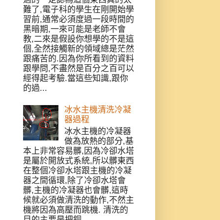
難了,電子科的學生在剛開始學
習前,通常必須度過一段時間的
黑暗期,一來可能是老師不會
教,二來是假設你想學的不是這
個,全然接觸新的領域總是茫然
跟痛苦的.因為你所看到的資料
跟學問,不盡然是百分之百可以
經得起考驗.當這些知識,跟你
的過...
冰水主機清洗冷凝
器過程
冰水主機的冷凝器
做為放熱的部分,基
本上非常容易髒,因為冷卻水塔
是屬於開放式系統,所以髒東西
在整個冷卻水塔跟主機的冷凝
器之間循環,除了冷卻水塔會
髒,主機的冷凝器也會髒,這時
候就必須做清洗的動作,不然主
機將因為高壓而跳機. 清洗的
目的主要是把銅...