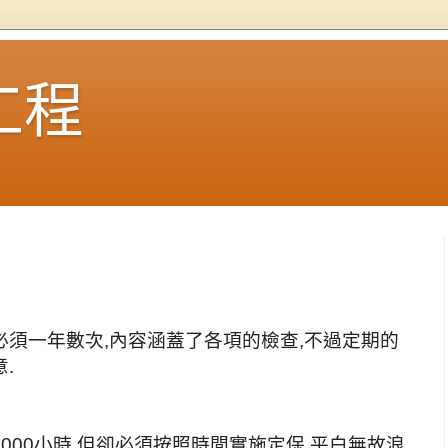
工程
須一年數次,內容涵蓋了各項的檢查,不過定期的
.
000小時,但卻必須按照時間實施定保,平白無故浪