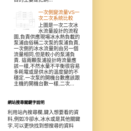
一次側變流量VS一
次二次系統比較
上圖是一次二次冰
水流量設計的流程
圖,負責供應現場冰水熱負載的
泵浦由俗稱二次泵的泵浦負責,
一次側的冰水流量則由另一個
流量相同,但是較小的泵浦負
責. 這兩顆泵浦設計時流量應
該一樣,不然水量不平衡很容易
多耗電或是供水的溫度變的不
穩定.一次泵的開機台數應該跟
主機的開機台數一樣,二次...
網站搜尋關鍵字說明
利用站內搜尋欄,鍵入想要看的資
料,例如冷卻水,冰水或是其他關鍵
字,可以更快找到想搜尋的資料