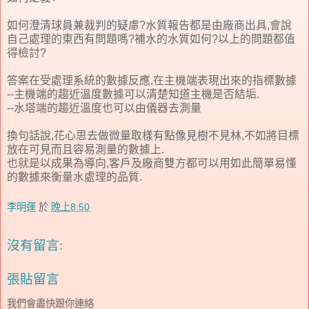
如何澄清球員兼裁判的疑慮?水質報告都是由廠商出具,會說
自己處理的東西有問題嗎?補水的水質如何?以上的問題都值
得檢討?
答案在受處理系統的數據反應,在主機端表現出來的指標數據
--主機端的趨近溫度數據可以清楚知道主機是否結垢.
--水塔端的趨近溫度也可以由儀器去測量
換句話說,花心思去做微量取樣有點像見樹不見林,不如將目標
放在可見而且容易測量的數據上.
也就是以成果為導向,客戶及廠商雙方都可以用如此簡單易懂
的數據來衡量水處理的品質.
李明運
於
晚上8:50
沒有留言:
張貼留言
我們會盡快跟你連絡