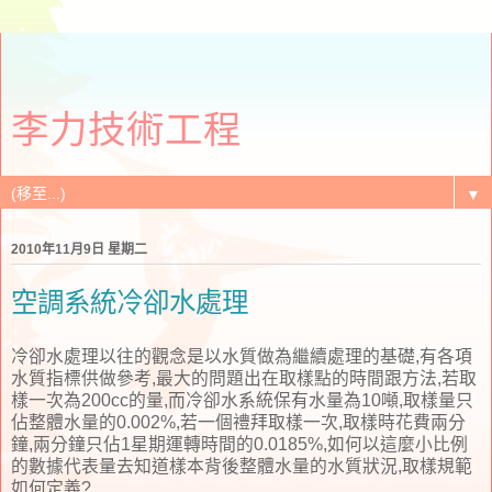
李力技術工程
▼
2010年11月9日 星期二
空調系統冷卻水處理
冷卻水處理以往的觀念是以水質做為繼續處理的基礎,有各項
水質指標供做參考,最大的問題出在取樣點的時間跟方法,若取
樣一次為200cc的量,而冷卻水系統保有水量為10噸,取樣量只
佔整體水量的0.002%,若一個禮拜取樣一次,取樣時花費兩分
鐘,兩分鐘只佔1星期運轉時間的0.0185%,如何以這麼小比例
的數據代表量去知道樣本背後整體水量的水質狀況,取樣規範
如何定義?