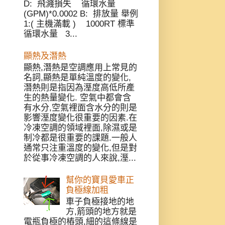
D: 飛濺損失 循環水量
(GPM)*0.0002 B: 排放量 舉例
1:( 主機滿載 ) 1000RT 標準
循環水量 3...
顯熱及潛熱
顯熱,潛熱是空調應用上常見的
名詞,顯熱是單純溫度的變化,
潛熱則是指因為溼度高低所產
生的熱量變化. 空氣中都會含
有水分,空氣裡面含水分的則是
影響溼度變化很重要的因素.在
冷凍空調的領域裡面,除濕或是
制冷都是很重要的課題.一般人
通常只注重溫度的變化,但是對
於從事冷凍空調的人來說,溼...
幫你的寶貝愛車正
負極線加粗
車子負極接地的地
方,箭頭的地方就是
電瓶負極的樁頭,細的這條線是