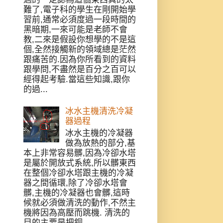
難了,電子科的學生在剛開始學
習前,通常必須度過一段時間的
黑暗期,一來可能是老師不會
教,二來是假設你想學的不是這
個,全然接觸新的領域總是茫然
跟痛苦的.因為你所看到的資料
跟學問,不盡然是百分之百可以
經得起考驗.當這些知識,跟你
的過...
冰水主機清洗冷凝
器過程
冰水主機的冷凝器
做為放熱的部分,基
本上非常容易髒,因為冷卻水塔
是屬於開放式系統,所以髒東西
在整個冷卻水塔跟主機的冷凝
器之間循環,除了冷卻水塔會
髒,主機的冷凝器也會髒,這時
候就必須做清洗的動作,不然主
機將因為高壓而跳機. 清洗的
目的主要是把銅...