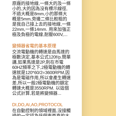
原廠的接地線,一條大的及一條
小的,大的因為沒有標示線徑,
不過大概是8mm,小的那條大
概是5mm,旁邊二條比較粗的
是我自己接上去的接地線,一條
22mm,一條14mm. 用來加強正
極及負極的電線,耐壓600V,...
變頻器省電的基本原理
交流電動機的轉速是由馬達的
極數決定,基本公式120f/p.簡單
講,如果馬達是2P,則在市電
60HZ頻率之下,2極電動機的轉
速就是120*60/2=3600RPM,因
為是電磁作用,所以會產生轉速
差,所以一般2極電動機的額定
轉速大概是3550RPM. 以這個
公式計算,若是將變頻器...
DI,DO,AI,AO,PROTOCOL
在自動控制的領域裡面,沒接觸
過的一定認為這個東西真的太