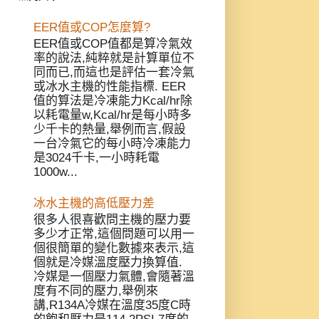
EER值或COP怎麼算?
EER值或COP值都是算冷氣效
率的說法,純粹就是計算單位不
同而已,而這也是評估一套冷氣
或冰水主機的性能指標. EER
值的算法是冷凍能力Kcal/hr除
以耗電量w,Kcal/hr是每小時多
少千卡的熱量,舉例而言,假設
一台冷氣它的每小時冷凍能力
是3024千卡,一小時耗電
1000w...
冰水主機的高低壓力差
很多人很喜歡問主機的壓力要
多少才正常,這個問題可以用一
個很簡單的變化數據來表示,這
個就是冷媒溫度壓力換算值.
冷媒是一個壓力氣體,會隨著溫
度有不同的壓力,舉例來
講,R134A冷媒在溫度35度C時