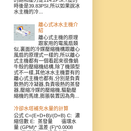
的飽和壓力是114.2PSI,7度的
時後是39.83PSI,所以如果說冰
水主機的冷...
離心式冰水主機介
紹
離心式主機的原理
跟家用的電風扇類
似,裏面的冷媒壓縮機構跟離心
風扇的原理式一樣的,所以離心
式主機都有一個看起來很像蝸
牛殼的壓縮機結構,除了機頭型
式不一樣,其他冰水主機要有的
離心式主機也都有,分別是負責
散熱的冷凝器,負責吸熱的蒸發
器,壓縮冷媒的壓縮機,驅動壓
縮機的馬達,膨脹裝置因為角...
冷卻水塔補充水量的計算
公式 C=(E+D+B)/(D+B) C: 濃
縮倍數 E: 蒸發量 循環水
量 (GPM)* 溫差 (F)*0.0008