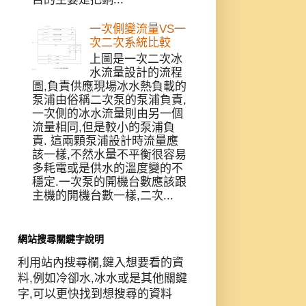
一次側變流量VS一
次二次系統比較
上圖是一次二次冰
水流量設計的流程
圖,負責供應現場冰水熱負載的
泵浦由俗稱二次泵的泵浦負責,
一次側的冰水流量則由另一個
流量相同,但是較小的泵浦負
責. 這兩顆泵浦設計時流量應
該一樣,不然水量不平衡很容易
多耗電或是供水的溫度變的不
穩定.一次泵的開機台數應該跟
主機的開機台數一樣,二次...
網站搜尋關鍵字說明
利用站內搜尋欄,鍵入想要看的資
料,例如冷卻水,冰水或是其他關鍵
字,可以更快找到想搜尋的資料