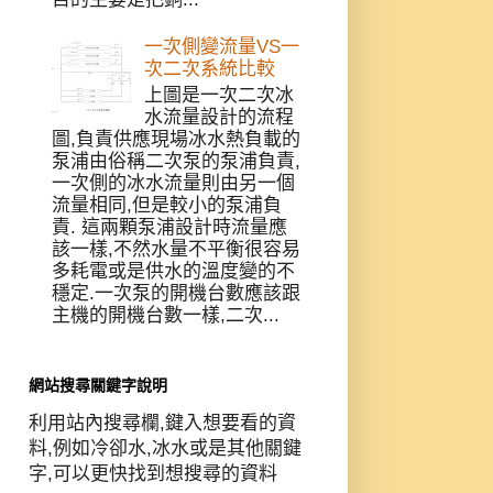
一次側變流量VS一
次二次系統比較
上圖是一次二次冰
水流量設計的流程
圖,負責供應現場冰水熱負載的
泵浦由俗稱二次泵的泵浦負責,
一次側的冰水流量則由另一個
流量相同,但是較小的泵浦負
責. 這兩顆泵浦設計時流量應
該一樣,不然水量不平衡很容易
多耗電或是供水的溫度變的不
穩定.一次泵的開機台數應該跟
主機的開機台數一樣,二次...
網站搜尋關鍵字說明
利用站內搜尋欄,鍵入想要看的資
料,例如冷卻水,冰水或是其他關鍵
字,可以更快找到想搜尋的資料