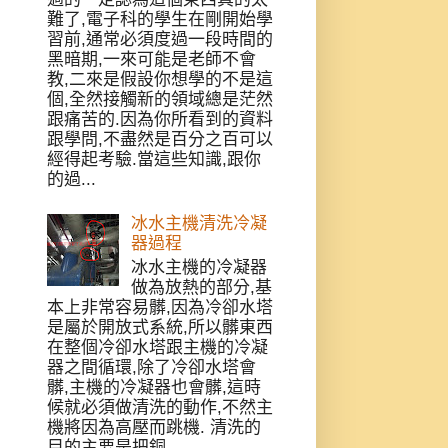
難了,電子科的學生在剛開始學
習前,通常必須度過一段時間的
黑暗期,一來可能是老師不會
教,二來是假設你想學的不是這
個,全然接觸新的領域總是茫然
跟痛苦的.因為你所看到的資料
跟學問,不盡然是百分之百可以
經得起考驗.當這些知識,跟你
的過...
冰水主機清洗冷凝
器過程
冰水主機的冷凝器
做為放熱的部分,基
本上非常容易髒,因為冷卻水塔
是屬於開放式系統,所以髒東西
在整個冷卻水塔跟主機的冷凝
器之間循環,除了冷卻水塔會
髒,主機的冷凝器也會髒,這時
候就必須做清洗的動作,不然主
機將因為高壓而跳機. 清洗的
目的主要是把銅...