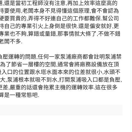
,還是當初工程師沒有注意,再加上效率這麼高的
持要使用,老闆本身不見得懂這個原理,會不會認為
硬要買貴的,弄得不好連自己的工作都難保.幫公司
持自己的專業引火上身倒是很快.還是偏安就好,更
專業也不夠,算錯或量錯,那事情就大條了,不做不錯
老闆不多.
負壓運轉的問題,任何一家泵浦廠商都會註明泵浦禁
,為了節省一層樓的空間,通常會將廠務設備放在頂
浦吸入口的位置跟水塔水面本來的位差就很小,水頭不
大,泵浦根本就吸不到水,打開泵浦吸入口都是負壓,
差,嚴重的話還會拖累主機的運轉效率.這在很多
算是一種常態吧.