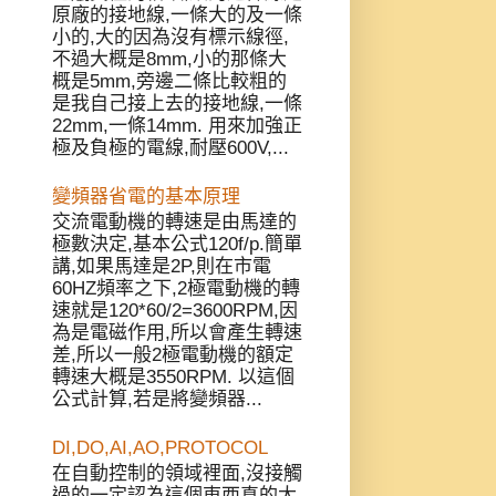
原廠的接地線,一條大的及一條
小的,大的因為沒有標示線徑,
不過大概是8mm,小的那條大
概是5mm,旁邊二條比較粗的
是我自己接上去的接地線,一條
22mm,一條14mm. 用來加強正
極及負極的電線,耐壓600V,...
變頻器省電的基本原理
交流電動機的轉速是由馬達的
極數決定,基本公式120f/p.簡單
講,如果馬達是2P,則在市電
60HZ頻率之下,2極電動機的轉
速就是120*60/2=3600RPM,因
為是電磁作用,所以會產生轉速
差,所以一般2極電動機的額定
轉速大概是3550RPM. 以這個
公式計算,若是將變頻器...
DI,DO,AI,AO,PROTOCOL
在自動控制的領域裡面,沒接觸
過的一定認為這個東西真的太