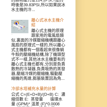
的飽和壓力是114.2PSI,7度的
時後是39.83PSI,所以如果說冰
水主機的冷...
離心式冰水主機介
紹
離心式主機的原理
跟家用的電風扇類
似,裏面的冷媒壓縮機構跟離心
風扇的原理式一樣的,所以離心
式主機都有一個看起來很像蝸
牛殼的壓縮機結構,除了機頭型
式不一樣,其他冰水主機要有的
離心式主機也都有,分別是負責
散熱的冷凝器,負責吸熱的蒸發
器,壓縮冷媒的壓縮機,驅動壓
縮機的馬達,膨脹裝置因為角...
冷卻水塔補充水量的計算
公式 C=(E+D+B)/(D+B) C: 濃
縮倍數 E: 蒸發量 循環水
量 (GPM)* 溫差 (F)*0.0008