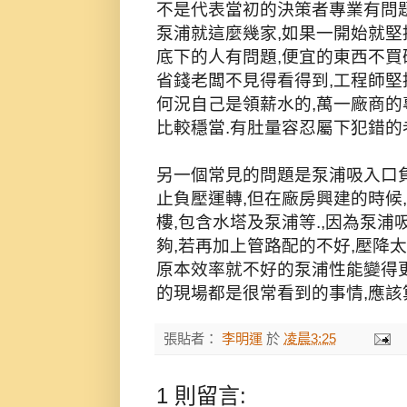
不是代表當初的決策者專業有問題
泵浦就這麼幾家,如果一開始就堅
底下的人有問題,便宜的東西不買
省錢老闆不見得看得到,工程師堅
何況自己是領薪水的,萬一廠商的
比較穩當.有肚量容忍屬下犯錯的
另一個常見的問題是泵浦吸入口
止負壓運轉,但在廠房興建的時候
樓,包含水塔及泵浦等.,因為泵
夠,若再加上管路配的不好,壓降太
原本效率就不好的泵浦性能變得更
的現場都是很常看到的事情,應該
張貼者：
李明運
於
凌晨3:25
1 則留言: