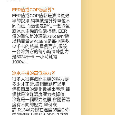
EER值或COP怎麼算?
EER值或COP值都是算冷氣效
率的說法,純粹就是計算單位不
同而已,而這也是評估一套冷氣
或冰水主機的性能指標. EER
值的算法是冷凍能力Kcal/hr除
以耗電量w,Kcal/hr是每小時多
少千卡的熱量,舉例而言,假設
一台冷氣它的每小時冷凍能力
是3024千卡,一小時耗電
1000w...
冰水主機的高低壓力差
很多人很喜歡問主機的壓力要
多少才正常,這個問題可以用一
個很簡單的變化數據來表示,這
個就是冷媒溫度壓力換算值.
冷媒是一個壓力氣體,會隨著溫
度有不同的壓力,舉例來
講,R134A冷媒在溫度35度C時