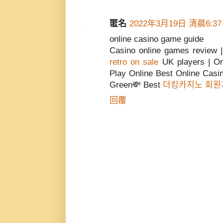
匿名
2022年3月19日 清晨6:37
online casino game guide
Casino online games review
retro on sale
UK players | O
Play Online Best Online Casi
Green💸 Best
더킹카지노 회원
回覆