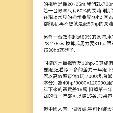
的揚程是抓20~25m,我們就抓20
若一台效率只有60%的泵浦,則所需
在現場常見的通常會配40hp,因
都夠用.再不然就是配50hp的泵浦
另外一台效率超過80%的泵浦,水功
23.275kw,換算成馬力要31h
該30hp就夠了.
同樣的水量揚程差10hp,換算成消
要跑,這看似不多的差異一年跑下來差的電費
若以高效率泵浦1馬 7000塊,普
本分別為40hp*3000=120000
年下來的電費差15萬.扣掉第一年
餘的每一年都可以賺15萬,如果電
但中國人有一個壞處,寧可粉飾太