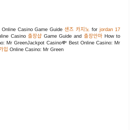
 | Online Casino Game Guide
샌즈 카지노
for
jordan 17
nline Casino
출장샵
Game Guide and
출장안마
How to
no: Mr GreenJackpot Casino💸 Best Online Casino: Mr
가입
Online Casino: Mr Green