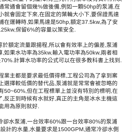
常通會留個幾%做後備,例如一顆50hp的泵浦,在
小就會固定下來,在固定的葉輪大小下,要保證馬達
運轉時,如果馬達是50hp,額定37.5kw,為了安
25kw,保留6%的容量以策安全.
於額定流量跟揚程,所以會有效率上的偏差,泵浦
如果水功率為35kw,輸入電功率為50kw,兩者相
是70%.計算水功率的公式可以在很多教科書上找到.
程業主都是要求最低價得標,工程公司為了拿到案
上選擇較低價的替代品,泵浦就是常常會被忽略的
50~60%,但在工程標單上並沒有特別的標明,在
,反正到時候有水就好,真正的主角是冰水主機這
能用為原則就好.
冷卻水泵浦,一台效率60%跟一台效率80%的泵浦
計的水量,水量要求是1500GPM,通常冷卻水側