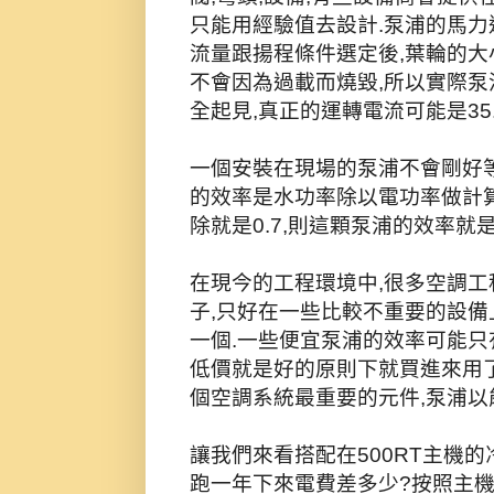
只能用經驗值去設計.泵浦的馬力通
流量跟揚程條件選定後,葉輪的大
不會因為過載而燒毀,所以實際泵浦在
全起見,真正的運轉電流可能是35.
一個安裝在現場的泵浦不會剛好等
的效率是水功率除以電功率做計算,
除就是0.7,則這顆泵浦的效率就
在現今的工程環境中,很多空調工
子,只好在一些比較不重要的設備
一個.一些便宜泵浦的效率可能只有
低價就是好的原則下就買進來用了
個空調系統最重要的元件,泵浦以
讓我們來看搭配在500RT主機的
跑一年下來電費差多少?按照主機設