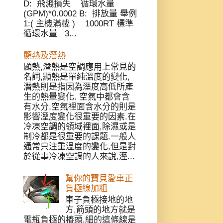
D: 飛濺損失 循環水量
(GPM)*0.0002 B: 排放量 舉例
1:( 主機滿載 ) 1000RT 標準
循環水量 3...
顯熱及潛熱
顯熱,潛熱是空調應用上常見的
名詞,顯熱是單純溫度的變化,
潛熱則是指因為溼度高低所產
生的熱量變化. 空氣中都會含
有水分,空氣裡面含水分的則是
影響溼度變化很重要的因素.在
冷凍空調的領域裡面,除濕或是
制冷都是很重要的課題.一般人
通常只注重溫度的變化,但是對
於從事冷凍空調的人來說,溼...
幫你的寶貝愛車正
負極線加粗
車子負極接地的地
方,箭頭的地方就是
電瓶負極的樁頭,細的這條線是