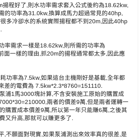
m揚程好了,則水功率需求套入公式後約為18.62kw,
的功率為31.0kw,換算成馬力超過常見的40hp,
為很多冷卻水的系統實際揚程都不到20m,因此40hp
.
率需求一樣是18.62kw,則所需的功率為
p,跟前面一樣的理由,抓20m的揚程通常都太多,因此應
耗功率為7.5kw,如果這台主機剛好是基載,全年都
為 7.5kw*2.3*8760=151110.
通泵浦1馬3000塊計算,不含安裝施工原始的購置成
,跟7000*30=210000,兩者的價差9萬,但是兩者運轉一
的購置成本價差9萬,所以第一年只能賺6萬,之後其
費又升高,那就可以賺更多了.
平,不願面對現實,如果泵浦測出來效率真的很差,是