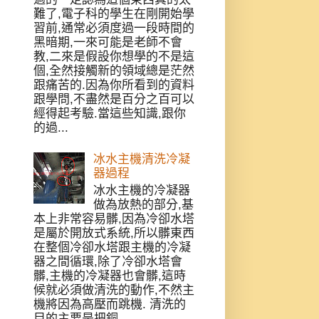
難了,電子科的學生在剛開始學
習前,通常必須度過一段時間的
黑暗期,一來可能是老師不會
教,二來是假設你想學的不是這
個,全然接觸新的領域總是茫然
跟痛苦的.因為你所看到的資料
跟學問,不盡然是百分之百可以
經得起考驗.當這些知識,跟你
的過...
冰水主機清洗冷凝
器過程
冰水主機的冷凝器
做為放熱的部分,基
本上非常容易髒,因為冷卻水塔
是屬於開放式系統,所以髒東西
在整個冷卻水塔跟主機的冷凝
器之間循環,除了冷卻水塔會
髒,主機的冷凝器也會髒,這時
候就必須做清洗的動作,不然主
機將因為高壓而跳機. 清洗的
目的主要是把銅...