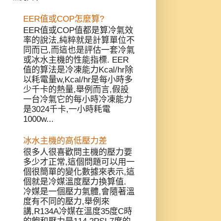
EER值或COP怎麼算?
EER值或COP值都是算冷氣效
率的說法,純粹就是計算單位不
同而已,而這也是評估一套冷氣
或冰水主機的性能指標. EER
值的算法是冷凍能力Kcal/hr除
以耗電量w,Kcal/hr是每小時多
少千卡的熱量,舉例而言,假設
一台冷氣它的每小時冷凍能力
是3024千卡,一小時耗電
1000w...
冰水主機的高低壓力差
很多人很喜歡問主機的壓力要
多少才正常,這個問題可以用一
個很簡單的變化數據來表示,這
個就是冷媒溫度壓力換算值.
冷媒是一個壓力氣體,會隨著溫
度有不同的壓力,舉例來
講,R134A冷媒在溫度35度C時