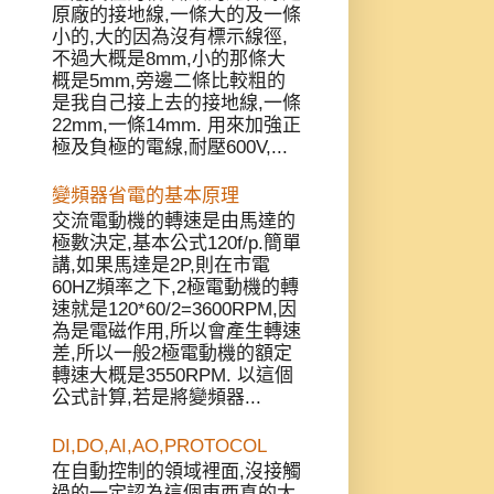
原廠的接地線,一條大的及一條
小的,大的因為沒有標示線徑,
不過大概是8mm,小的那條大
概是5mm,旁邊二條比較粗的
是我自己接上去的接地線,一條
22mm,一條14mm. 用來加強正
極及負極的電線,耐壓600V,...
變頻器省電的基本原理
交流電動機的轉速是由馬達的
極數決定,基本公式120f/p.簡單
講,如果馬達是2P,則在市電
60HZ頻率之下,2極電動機的轉
速就是120*60/2=3600RPM,因
為是電磁作用,所以會產生轉速
差,所以一般2極電動機的額定
轉速大概是3550RPM. 以這個
公式計算,若是將變頻器...
DI,DO,AI,AO,PROTOCOL
在自動控制的領域裡面,沒接觸
過的一定認為這個東西真的太