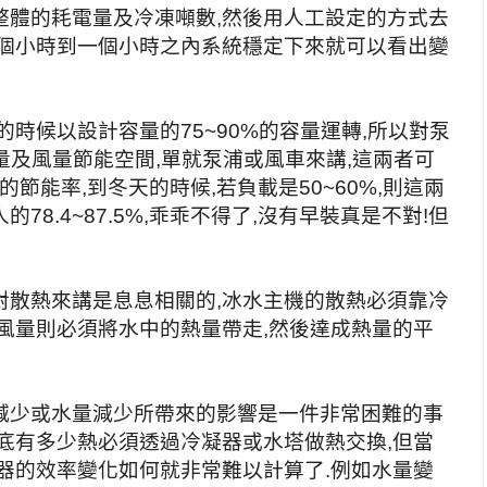
整體的耗電量及冷凍噸數,然後用人工設定的方式去
半個小時到一個小時之內系統穩定下來就可以看出變
時候以設計容量的75~90%的容量運轉,所以對泵
水量及風量節能空間,單就泵浦或風車來講,這兩者可
%的節能率,到冬天的時候,若負載是50~60%,則這兩
8.4~87.5%,乖乖不得了,沒有早裝真是不對!但
對散熱來講是息息相關的,冰水主機的散熱必須靠冷
風量則必須將水中的熱量帶走,然後達成熱量的平
減少或水量減少所帶來的影響是一件非常困難的事
底有多少熱必須透過冷凝器或水塔做熱交換,但當
器的效率變化如何就非常難以計算了.例如水量變