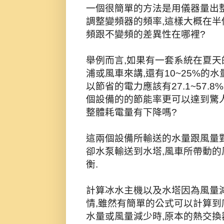
一個很簡單的方法是用儀器量出
調整變頻器的頻率,這樣大概在
頻跟不變頻的差異性在哪裡?
舉例而言,如果有一套系統在夏天的
浦或風車來講,還有10~25%的
以節省的電力應該有27.1~57.8
個設備的的節能率更可以達到驚人的7
整體耗電量有下降嗎?
這兩個設備所輸送的水量跟風量
卻水泵輸送到水塔,風車所帶動的
衡.
計算冰水主機以及水塔因為風量
情,雖然有簡單的公式可以計算到
水量或風量減少時,原本的熱交換