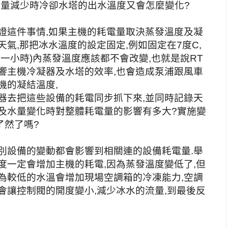
水量減少時冷卻水塔的出水溫度又會怎麼變化?
證這件事情,如果主機的耗電量取決蒸發溫度及凝
氣,那把冰水溫度的設定固定,例如固定在7度C,
時一小時)內蒸發溫度應該都不會改變,也就是說RT
響主機冷凝器及水塔的效率,也會造成泵浦跟風車
機的凝結溫度,
器去把這些設備的耗電同步抓下來,並同時記錄天
量及水量變化時對整體耗電量的影響有多大?實施變
了然了嗎?
別設備的變動都會影響到相關連的設備耗電量.舉
度一定會增加主機的耗電,因為蒸發溫度變低了,但
為較低的水溫會增加現場空調箱的冷凍能力,空調
會讓控制閥的開度變小,減少冰水的流量,到最後反