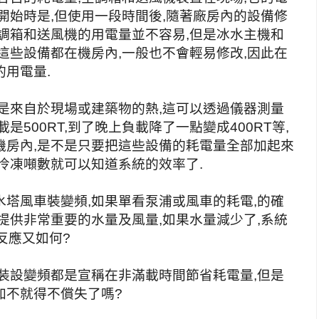
開始時是,但使用一段時間後,隨著廠房內的設備修
調箱和送風機的用電量並不容易,但是冰水主機和
這些設備都在機房內,一般也不會輕易修改,因此在
用電量.
是來自於現場或建築物的熱,這可以透過儀器測量
是500RT,到了晚上負載降了一點變成400RT等,
機房內,是不是只要把這些設備的耗電量全部加起來
冷凍噸數就可以知道系統的效率了.
塔風車裝變頻,如果單看泵浦或風車的耗電,的確
提供非常重要的水量及風量,如果水量減少了,系統
反應又如何?
裝設變頻都是宣稱在非滿載時間節省耗電量,但是
加不就得不償失了嗎?