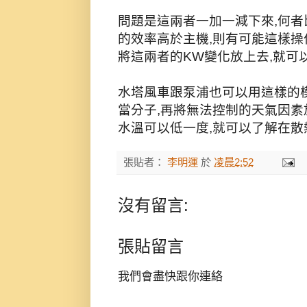
問題是這兩者一加一減下來,何者
的效率高於主機,則有可能這樣操
將這兩者的KW變化放上去,就可
水塔風車跟泵浦也可以用這樣的模
當分子,再將無法控制的天氣因素
水溫可以低一度,就可以了解在散
張貼者：
李明運
於
凌晨2:52
沒有留言:
張貼留言
我們會盡快跟你連絡