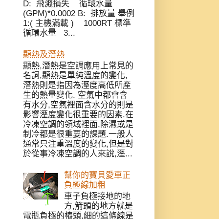
D: 飛濺損失 循環水量
(GPM)*0.0002 B: 排放量 舉例
1:( 主機滿載 ) 1000RT 標準
循環水量 3...
顯熱及潛熱
顯熱,潛熱是空調應用上常見的
名詞,顯熱是單純溫度的變化,
潛熱則是指因為溼度高低所產
生的熱量變化. 空氣中都會含
有水分,空氣裡面含水分的則是
影響溼度變化很重要的因素.在
冷凍空調的領域裡面,除濕或是
制冷都是很重要的課題.一般人
通常只注重溫度的變化,但是對
於從事冷凍空調的人來說,溼...
幫你的寶貝愛車正
負極線加粗
車子負極接地的地
方,箭頭的地方就是
電瓶負極的樁頭,細的這條線是