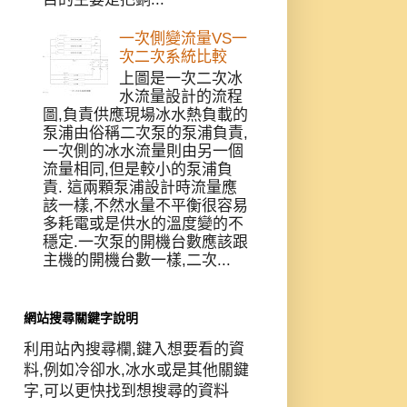
一次側變流量VS一
次二次系統比較
上圖是一次二次冰
水流量設計的流程
圖,負責供應現場冰水熱負載的
泵浦由俗稱二次泵的泵浦負責,
一次側的冰水流量則由另一個
流量相同,但是較小的泵浦負
責. 這兩顆泵浦設計時流量應
該一樣,不然水量不平衡很容易
多耗電或是供水的溫度變的不
穩定.一次泵的開機台數應該跟
主機的開機台數一樣,二次...
網站搜尋關鍵字說明
利用站內搜尋欄,鍵入想要看的資
料,例如冷卻水,冰水或是其他關鍵
字,可以更快找到想搜尋的資料