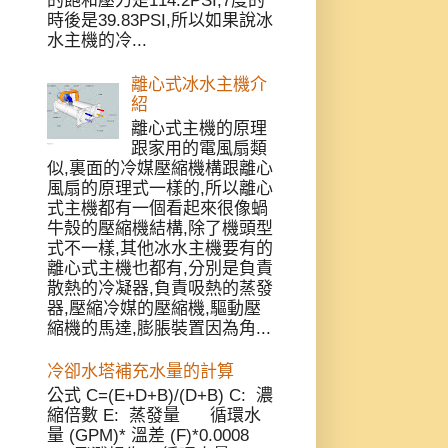
的飽和壓力是114.2PSI,7度的
時後是39.83PSI,所以如果說冰
水主機的冷...
離心式冰水主機介
紹
離心式主機的原理
跟家用的電風扇類
似,裏面的冷媒壓縮機構跟離心
風扇的原理式一樣的,所以離心
式主機都有一個看起來很像蝸
牛殼的壓縮機結構,除了機頭型
式不一樣,其他冰水主機要有的
離心式主機也都有,分別是負責
散熱的冷凝器,負責吸熱的蒸發
器,壓縮冷媒的壓縮機,驅動壓
縮機的馬達,膨脹裝置因為角...
冷卻水塔補充水量的計算
公式 C=(E+D+B)/(D+B) C: 濃
縮倍數 E: 蒸發量 循環水
量 (GPM)* 溫差 (F)*0.0008