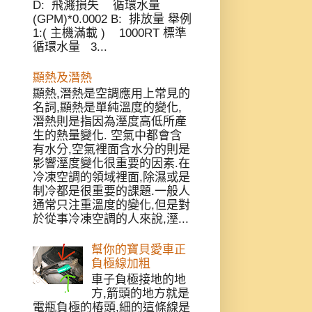
D: 飛濺損失 循環水量
(GPM)*0.0002 B: 排放量 舉例
1:( 主機滿載 ) 1000RT 標準
循環水量 3...
顯熱及潛熱
顯熱,潛熱是空調應用上常見的
名詞,顯熱是單純溫度的變化,
潛熱則是指因為溼度高低所產
生的熱量變化. 空氣中都會含
有水分,空氣裡面含水分的則是
影響溼度變化很重要的因素.在
冷凍空調的領域裡面,除濕或是
制冷都是很重要的課題.一般人
通常只注重溫度的變化,但是對
於從事冷凍空調的人來說,溼...
幫你的寶貝愛車正
負極線加粗
車子負極接地的地
方,箭頭的地方就是
電瓶負極的樁頭,細的這條線是