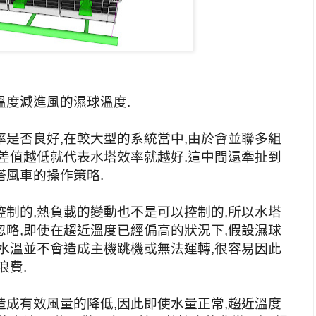
溫度減進風的濕球溫度.
是否良好,在較大型的系統當中,由於會並聯多組
差值越低就代表水塔效率就越好.這中間還牽扯到
風車的操作策略.
制的,熱負載的變動也不是可以控制的,所以水塔
略,即使在趨近溫度已經偏高的狀況下,假設濕球
水溫並不會造成主機跳機或無法運轉,很容易因此
浪費.
成有效風量的降低,因此即使水量正常,趨近溫度