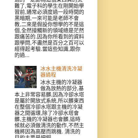
難了,電子科的學生在剛開始學
習前,通常必須度過一段時間的
黑暗期,一來可能是老師不會
教,二來是假設你想學的不是這
個,全然接觸新的領域總是茫然
跟痛苦的.因為你所看到的資料
跟學問,不盡然是百分之百可以
經得起考驗.當這些知識,跟你
的過...
冰水主機清洗冷凝
器過程
冰水主機的冷凝器
做為放熱的部分,基
本上非常容易髒,因為冷卻水塔
是屬於開放式系統,所以髒東西
在整個冷卻水塔跟主機的冷凝
器之間循環,除了冷卻水塔會
髒,主機的冷凝器也會髒,這時
候就必須做清洗的動作,不然主
機將因為高壓而跳機. 清洗的
目的主要是把銅...