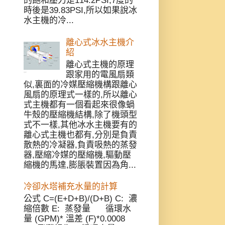
的飽和壓力是114.2PSI,7度的
時後是39.83PSI,所以如果說冰
水主機的冷...
離心式冰水主機介
紹
離心式主機的原理
跟家用的電風扇類
似,裏面的冷媒壓縮機構跟離心
風扇的原理式一樣的,所以離心
式主機都有一個看起來很像蝸
牛殼的壓縮機結構,除了機頭型
式不一樣,其他冰水主機要有的
離心式主機也都有,分別是負責
散熱的冷凝器,負責吸熱的蒸發
器,壓縮冷媒的壓縮機,驅動壓
縮機的馬達,膨脹裝置因為角...
冷卻水塔補充水量的計算
公式 C=(E+D+B)/(D+B) C: 濃
縮倍數 E: 蒸發量 循環水
量 (GPM)* 溫差 (F)*0.0008