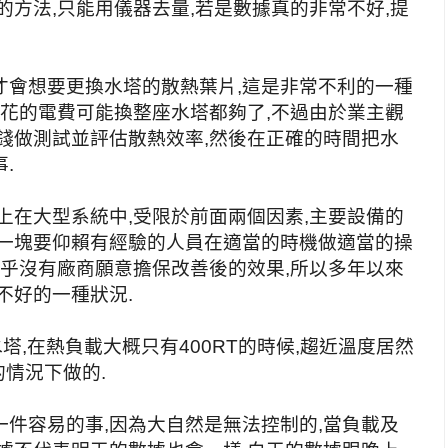
的方法,只能用儀器去量,若是數據真的非常不好,提
才會想要更換水塔的散熱葉片,這是非常不利的一種
多花的電費可能換整座水塔都夠了,不過由於業主觀
錢做測試並評估散熱效率,然後在正確的時間把水
.
上在大型系統中,受限於前面兩個因素,主要設備的
大一塊要仰賴有經驗的人員在適當的時機做適當的操
幾乎沒有廠商願意擔保改善後的效果,所以多年以來
不好的一種狀況.
水塔,在熱負載大概只有400RT的時候,趨近溫度居然
的情況下做的.
件容易的事,因為大自然是無法控制的,當負載及