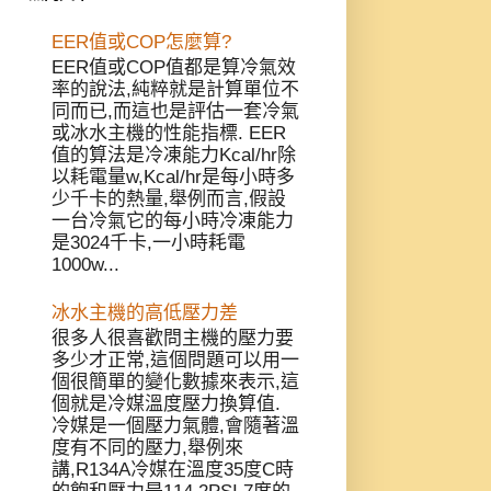
EER值或COP怎麼算?
EER值或COP值都是算冷氣效
率的說法,純粹就是計算單位不
同而已,而這也是評估一套冷氣
或冰水主機的性能指標. EER
值的算法是冷凍能力Kcal/hr除
以耗電量w,Kcal/hr是每小時多
少千卡的熱量,舉例而言,假設
一台冷氣它的每小時冷凍能力
是3024千卡,一小時耗電
1000w...
冰水主機的高低壓力差
很多人很喜歡問主機的壓力要
多少才正常,這個問題可以用一
個很簡單的變化數據來表示,這
個就是冷媒溫度壓力換算值.
冷媒是一個壓力氣體,會隨著溫
度有不同的壓力,舉例來
講,R134A冷媒在溫度35度C時