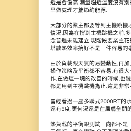
還是會偏高,測量趨近溫度沒有別
早做處理才能節約能源.
大部分的業主都要等到主機跳機
情況,因為在撐到主機跳機之前,
念普遍未能建立,現階段要業主花
塔散熱效率搞好不是一件容易的事
由於負載跟天氣的易變動性,再加
操作策略及平衡都不容易,有很
作,在做這一塊的改善的時候,也
都是用到主機跳機為止.這是非常
曾經看過一座多聯式2000RT的
還有5度,更何況還是在風扇全開
熱負載的平衡跟測試一向都不是一