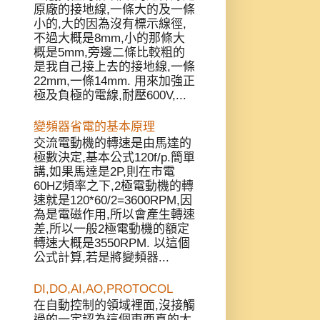
原廠的接地線,一條大的及一條
小的,大的因為沒有標示線徑,
不過大概是8mm,小的那條大
概是5mm,旁邊二條比較粗的
是我自己接上去的接地線,一條
22mm,一條14mm. 用來加強正
極及負極的電線,耐壓600V,...
變頻器省電的基本原理
交流電動機的轉速是由馬達的
極數決定,基本公式120f/p.簡單
講,如果馬達是2P,則在市電
60HZ頻率之下,2極電動機的轉
速就是120*60/2=3600RPM,因
為是電磁作用,所以會產生轉速
差,所以一般2極電動機的額定
轉速大概是3550RPM. 以這個
公式計算,若是將變頻器...
DI,DO,AI,AO,PROTOCOL
在自動控制的領域裡面,沒接觸
過的一定認為這個東西真的太