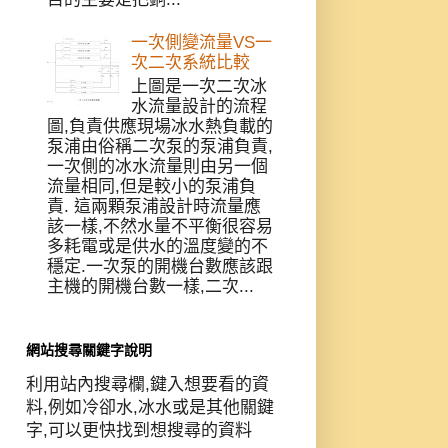
一次側變流量VS一
次二次系統比較
上圖是一次二次冰
水流量設計的流程
圖,負責供應現場冰水熱負載的
泵浦由俗稱二次泵的泵浦負責,
一次側的冰水流量則由另一個
流量相同,但是較小的泵浦負
責. 這兩顆泵浦設計時流量應
該一樣,不然水量不平衡很容易
多耗電或是供水的溫度變的不
穩定.一次泵的開機台數應該跟
主機的開機台數一樣,二次...
網站搜尋關鍵字說明
利用站內搜尋欄,鍵入想要看的資
料,例如冷卻水,冰水或是其他關鍵
字,可以更快找到想搜尋的資料