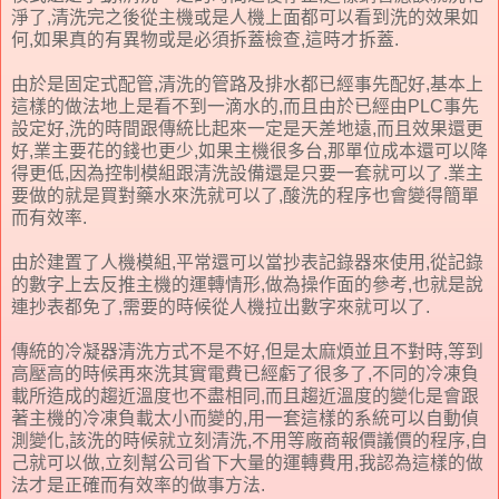
淨了,清洗完之後從主機或是人機上面都可以看到洗的效果如
何,如果真的有異物或是必須拆蓋檢查,這時才拆蓋.
由於是固定式配管,清洗的管路及排水都已經事先配好,基本上
這樣的做法地上是看不到一滴水的,而且由於已經由PLC事先
設定好,洗的時間跟傳統比起來一定是天差地遠,而且效果還更
好,業主要花的錢也更少,如果主機很多台,那單位成本還可以降
得更低,因為控制模組跟清洗設備還是只要一套就可以了.業主
要做的就是買對藥水來洗就可以了,酸洗的程序也會變得簡單
而有效率.
由於建置了人機模組,平常還可以當抄表記錄器來使用,從記錄
的數字上去反推主機的運轉情形,做為操作面的參考,也就是說
連抄表都免了,需要的時候從人機拉出數字來就可以了.
傳統的冷凝器清洗方式不是不好,但是太麻煩並且不對時,等到
高壓高的時候再來洗其實電費已經虧了很多了,不同的冷凍負
載所造成的趨近溫度也不盡相同,而且趨近溫度的變化是會跟
著主機的冷凍負載太小而變的,用一套這樣的系統可以自動偵
測變化,該洗的時候就立刻清洗,不用等廠商報價議價的程序,自
己就可以做,立刻幫公司省下大量的運轉費用,我認為這樣的做
法才是正確而有效率的做事方法.