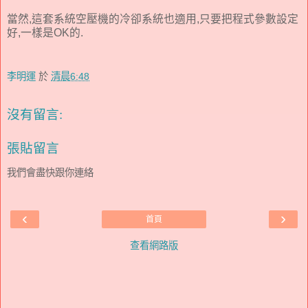
當然,這套系統空壓機的冷卻系統也適用,只要把程式參數設定
好,一樣是OK的.
李明運
於
清晨6:48
沒有留言:
張貼留言
我們會盡快跟你連絡
‹
›
首頁
查看網路版