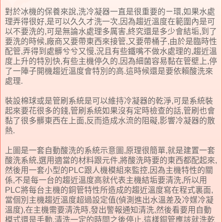
對於冰機的保養來說,洗冷凝器一直是很重要的ㄧ環,如果水處
理弄得很好,是可以久久才洗一次,因為趨近溫度在範圍內是可
以不要洗的,可是無論水處理多厲害,終究還是多少會結垢,到了
要洗的時候,廠商又要帶東西來接管,又要帶桶子,由於是臨時性
配管,弄得到處髒兮兮又慢,況且有些鐵嘴不做水處理的,趨近溫
度上升的特別快,有些主機停久的,因為細菌容易黏在管壁上,停
了一陣子開機趨近溫度會特別的高.這時候還是要依賴酸洗來
處理.
裝設棉球或是管刷系統是可以維持冷凝器的乾淨,可是系統裝
起來要花很多的錢,管刷系統如果沒有定時檢查的話,管刷也會
黏了很多髒東西在上面,反而造成水流的阻礙,影響冷凝器的散
熱.
上圖是一套自動酸洗的系統示意圖,原理很簡單,就是建置一套
酸洗系統,選用適當的材料跟元件,將酸洗時要的東西都配起來,
然後用一套小型的PLC跟人機模組來監控,因為主機特性的關
係,不是每一台的趨近溫度高就代表主機結垢要清洗,所以用
PLC將每台主機的銅管特性所造成的趨近溫度寫在程式裏面,
當個別主機趨近溫度超過設定值(偵測進出水溫差及冷媒冷凝
溫度),在主機需要清洗時,發出警報通知清洗,然後看要用自動
模式還是手動,清洗一定的時間之後停止,這樣銅管應該就洗乾