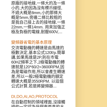
原廠的接地線,一條大的及一條
小的,大的因為沒有標示線徑,
不過大概是8mm,小的那條大
概是5mm,旁邊二條比較粗的
是我自己接上去的接地線,一條
22mm,一條14mm. 用來加強正
極及負極的電線,耐壓600V,...
變頻器省電的基本原理
交流電動機的轉速是由馬達的
極數決定,基本公式120f/p.簡單
講,如果馬達是2P,則在市電
60HZ頻率之下,2極電動機的轉
速就是120*60/2=3600RPM,因
為是電磁作用,所以會產生轉速
差,所以一般2極電動機的額定
轉速大概是3550RPM. 以這個
公式計算,若是將變頻器...
DI,DO,AI,AO,PROTOCOL
在自動控制的領域裡面,沒接觸
過的一定認為這個東西真的太