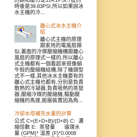
的飽和壓力是114.2PSI,7度的
時後是39.83PSI,所以如果說冰
水主機的冷...
離心式冰水主機介
紹
離心式主機的原理
跟家用的電風扇類
似,裏面的冷媒壓縮機構跟離心
風扇的原理式一樣的,所以離心
式主機都有一個看起來很像蝸
牛殼的壓縮機結構,除了機頭型
式不一樣,其他冰水主機要有的
離心式主機也都有,分別是負責
散熱的冷凝器,負責吸熱的蒸發
器,壓縮冷媒的壓縮機,驅動壓
縮機的馬達,膨脹裝置因為角...
冷卻水塔補充水量的計算
公式 C=(E+D+B)/(D+B) C: 濃
縮倍數 E: 蒸發量 循環水
量 (GPM)* 溫差 (F)*0.0008