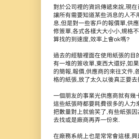
對於公司裡的資訊傳遞來說,現
讓所有需要知道某些消息的人不
息,但是對一些客戶的報價單,供應
修簽單,各式各樣大大小小,規格
算找的到速度,效率上會ok嗎?
過去的經驗裡面在使用紙張的目
有一堆的簽收單,東西大還好,如
的簡報,報價,供應商的來往文件
格的紙張,放了太久以後真正要去
一個朋友的事業光供應商就有幾十
這些紙張時都要耗費很多的人力來
把數量對上就偷笑了,有些紙張因
去找或是廠商再弄一份來.
在廠務系統上也是常常會這樣,興