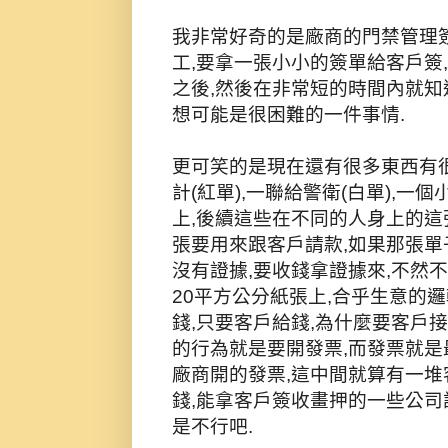
我非常好奇的是廠商的門禁管理
工,要拿一張小小的簽單給客戶簽
之後,然後在非常短的時間內就知
想可能是很困難的一件事情.
更可笑的是現在還有很多東西有很
計(紅單),一聯給警衛(白單),
上,後續這些在不同的人身上的
張要用來跟客戶請款,如果那張單
沒有證據,要收錢拿證據來,不然
20平方公分紙張上,合乎生意的
錢,只要客戶給錢,為什麼要客戶
的行為就是要開發票,而發票就是
廠商開的發票,這中間就算有一堆
錢,能拿客戶簽收畫押的一些公
是不行吧.