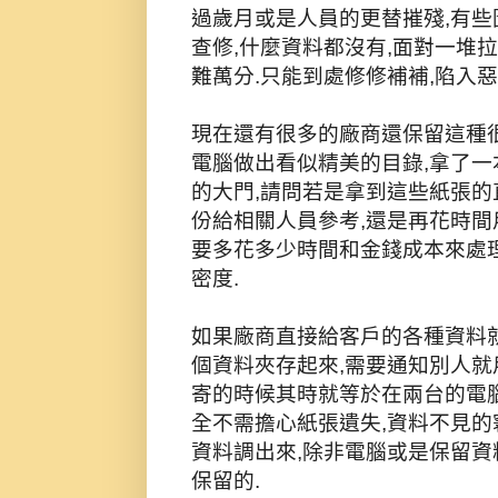
過歲月或是人員的更替摧殘,有些
查修,什麼資料都沒有,面對一堆
難萬分.只能到處修修補補,陷入惡
現在還有很多的廠商還保留這種很
電腦做出看似精美的目錄,拿了一
的大門,請問若是拿到這些紙張的
份給相關人員參考,還是再花時間
要多花多少時間和金錢成本來處
密度.
如果廠商直接給客戶的各種資料就
個資料夾存起來,需要通知別人就
寄的時候其時就等於在兩台的電腦
全不需擔心紙張遺失,資料不見的
資料調出來,除非電腦或是保留資
保留的.