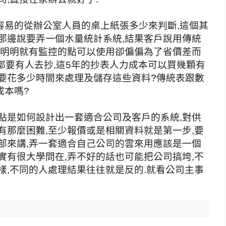
容易的從辦公室人員的桌上紙張多少來判斷,這個其
那邊說要弄一個水量統計系統,結果客戶說用傳統
,明明就有監控的點可以使用卻偏偏為了省價差而
天都要有人去抄,這5年的抄表人力成本可以買幾顆有
又要花多少時間來處理及儲存這些資料?傳統表跟數
成本嗎?
點是如何設計出一套適合公司及客戶的系統,對供
有那麼困難,至少報價或是相關資料就是第一步,要
部來講,弄一套適合自己公司的雲來用應該是一個
實有很大學問在,弄不好的話也可能把公司搞垮,不
樣,不同的人處理結果往往就是反的.就看公司主事