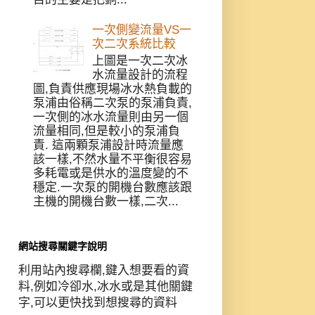
一次側變流量VS一
次二次系統比較
上圖是一次二次冰
水流量設計的流程
圖,負責供應現場冰水熱負載的
泵浦由俗稱二次泵的泵浦負責,
一次側的冰水流量則由另一個
流量相同,但是較小的泵浦負
責. 這兩顆泵浦設計時流量應
該一樣,不然水量不平衡很容易
多耗電或是供水的溫度變的不
穩定.一次泵的開機台數應該跟
主機的開機台數一樣,二次...
網站搜尋關鍵字說明
利用站內搜尋欄,鍵入想要看的資
料,例如冷卻水,冰水或是其他關鍵
字,可以更快找到想搜尋的資料