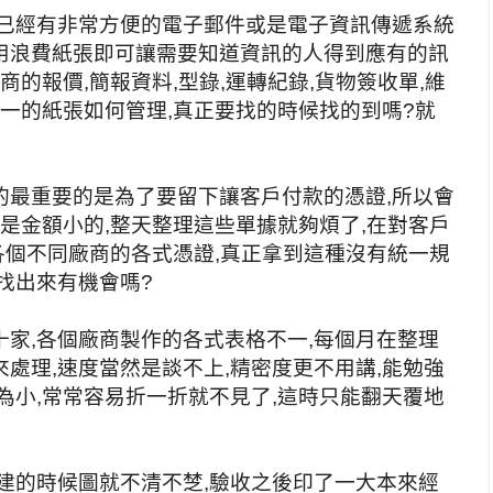
在已經有非常方便的電子郵件或是電子資訊傳遞系統
用浪費紙張即可讓需要知道資訊的人得到應有的訊
商的報價,簡報資料,型錄,運轉紀錄,貨物簽收單,維
不一的紙張如何管理,真正要找的時候找的到嗎?就
的最重要的是為了要留下讓客戶付款的憑證,所以會
果是金額小的,整天整理這些單據就夠煩了,在對客戶
,各個不同廠商的各式憑證,真正拿到這種沒有統一規
找出來有機會嗎?
家,各個廠商製作的各式表格不一,每個月在整理
處理,速度當然是談不上,精密度更不用講,能勉強
為小,常常容易折一折就不見了,這時只能翻天覆地
建的時候圖就不清不椘,驗收之後印了一大本來經