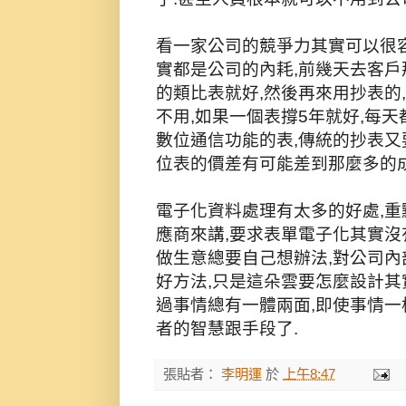
看一家公司的競爭力其實可以很
實都是公司的內耗,前幾天去客戶
的類比表就好,然後再來用抄表的
不用,如果一個表撐5年就好,每
數位通信功能的表,傳統的抄表
位表的價差有可能差到那麼多的
電子化資料處理有太多的好處,重
應商來講,要求表單電子化其實沒
做生意總要自己想辦法,對公司內
好方法,只是這朵雲要怎麼設計其
過事情總有一體兩面,即使事情一
者的智慧跟手段了.
張貼者：
李明運
於
上午8:47