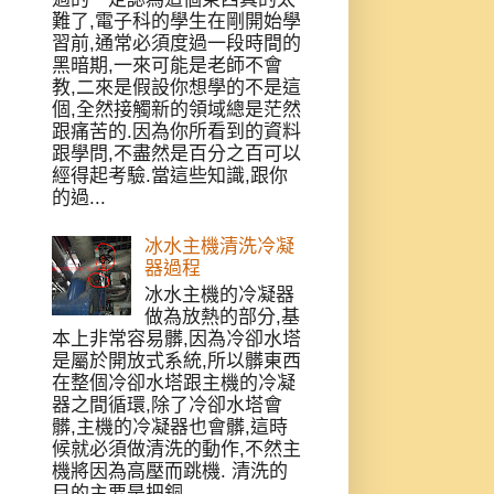
難了,電子科的學生在剛開始學
習前,通常必須度過一段時間的
黑暗期,一來可能是老師不會
教,二來是假設你想學的不是這
個,全然接觸新的領域總是茫然
跟痛苦的.因為你所看到的資料
跟學問,不盡然是百分之百可以
經得起考驗.當這些知識,跟你
的過...
冰水主機清洗冷凝
器過程
冰水主機的冷凝器
做為放熱的部分,基
本上非常容易髒,因為冷卻水塔
是屬於開放式系統,所以髒東西
在整個冷卻水塔跟主機的冷凝
器之間循環,除了冷卻水塔會
髒,主機的冷凝器也會髒,這時
候就必須做清洗的動作,不然主
機將因為高壓而跳機. 清洗的
目的主要是把銅...