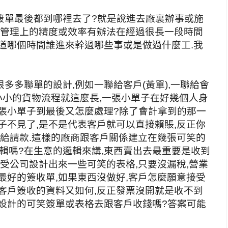
簽單最後都到哪裡去了?就是說進去廠裏辦事或施
,管理上的精度或效率有辦法在經過很長一段時間
道哪個時間誰進來幹過哪些事或是做過什麼工.我
多多聯單的設計,例如一聯給客戶(黃單),一聯給會
一個小小的貨物流程就這麼長,一張小單子在好幾個人身
這張小單子到最後又怎麼處理?除了會計拿到的那一
子不見了,是不是代表客戶就可以直接賴賬,反正你
不給請款.這樣的廠商跟客戶關係建立在幾張可笑的
邏輯嗎?在生意的邏輯來講,東西賣出去最重要是收到
接受公司設計出來一些可笑的表格,只要沒漏稅,營業
最好的簽收單,如果東西沒做好,客戶怎麼願意接受
客戶簽收的資料又如何,反正發票沒開就是收不到
司設計的可笑簽單或表格去跟客戶收錢嗎?答案可能