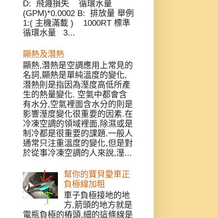
D: 飛濺損失 循環水量
(GPM)*0.0002 B: 排放量 舉例
1:( 主機滿載 ) 1000RT 標準
循環水量 3...
顯熱及潛熱
顯熱,潛熱是空調應用上常見的
名詞,顯熱是單純溫度的變化,
潛熱則是指因為溼度高低所產
生的熱量變化. 空氣中都會含
有水分,空氣裡面含水分的則是
影響溼度變化很重要的因素.在
冷凍空調的領域裡面,除濕或是
制冷都是很重要的課題.一般人
通常只注重溫度的變化,但是對
於從事冷凍空調的人來說,溼...
幫你的寶貝愛車正
負極線加粗
車子負極接地的地
方,箭頭的地方就是
電瓶負極的樁頭,細的這條線是