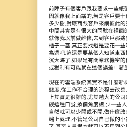
前陣子有個客戶跟我要求一些紙張
因就像我上面講的,若是客戶要十份,
多少樹,對廠商跟客戶來講彼此的
中間其實是有很大的問號在裡面的
就像我以前做維修,去到客戶那邊
櫃子一塞,真正要找還是要花一些
為過吧,這還是要某個人知道東西
沉大海了,如果是有關業務機密的
或獲利有可能就在這個誤差中發生
現在的雲端系統其實不是什麼新
態度,從工作不合理的流程去改善
上其實是很難的,尤其越大的公司
碳這種口號,換個角度講,少一些
自然就可以少開或不開,做什麼改
端上處理,不管是公司自己做的小
了.甚至人員根本就可以不用到公