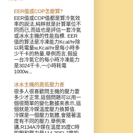
EER值或COP怎麼算?
EER值或COP值都是算冷氣效
率的說法,純粹就是計算單位不
同而已,而這也是評估一套冷氣
或冰水主機的性能指標. EER
值的算法是冷凍能力Kcal/hr除
以耗電量w,Kcal/hr是每小時多
少千卡的熱量,舉例而言,假設
一台冷氣它的每小時冷凍能力
是3024千卡,一小時耗電
1000w...
冰水主機的高低壓力差
很多人很喜歡問主機的壓力要
多少才正常,這個問題可以用一
個很簡單的變化數據來表示,這
個就是冷媒溫度壓力換算值.
冷媒是一個壓力氣體,會隨著溫
度有不同的壓力,舉例來
講,R134A冷媒在溫度35度C時