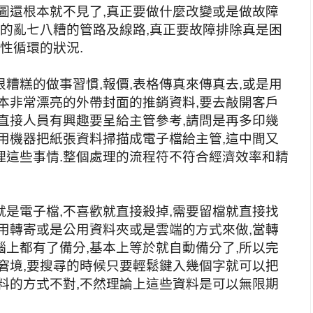
圖還根本就不見了,真正要做什麼改變或是做故障
拉的亂七八糟的管路及線路,真正要故障排除真是困
性循環的狀況.
糟糕的做事習慣,報價,表格傳真來傳真去,或是用
本非常漂亮的外帶封面的推銷資料,要去敲開客戶
直接人員有興趣要呈給主管參考,請問是再多印幾
用機器把紙張資料掃描成電子檔給主管,這中間又
理這些事情.整個處理的流程符不符合經濟效率和精
是電子檔,不喜歡就直接殺掉,需要留檔就直接找
用轉寄或是公用資料夾或是雲端的方式來做,當轉
上都有了備分,基本上等於就自動備分了,所以完
窘境,要搜尋的時候只要輕鬆鍵入幾個字就可以把
料的方式不對,不然理論上這些資料是可以無限期