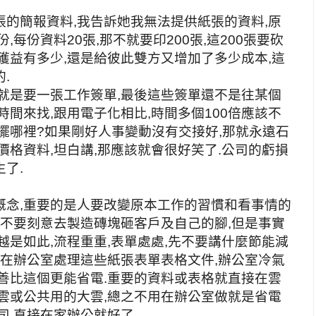
的簡報資料,我告訴她我無法提供紙張的資料,原
每份資料20張,那不就要印200張,這200張要砍
獲益有多少,還是給彼此雙方又增加了多少成本,這
.
就是要一張工作簽單,最後這些簽單還不是往某個
時間來找,跟用電子化相比,時間多個100倍應該不
擺哪裡?如果剛好人事變動沒有交接好,那就永遠石
價格資料,坦白講,那應該就會很好笑了.公司的虧損
了.
概念,重要的是人要改變原本工作的習慣和看事情的
,不要刻意去製造磚塊砸客戶及自己的腳,但是事實
越是如此,流程重重,表單處處,先不要講什麼節能減
人在辦公室處理這些紙張表單表格文件,辦公室冷氣
善比這個更能省電.重要的資料或表格就直接在雲
雲或公共用的大雲,總之不用在辦公室做就是省電
司,直接在家辦公就好了.