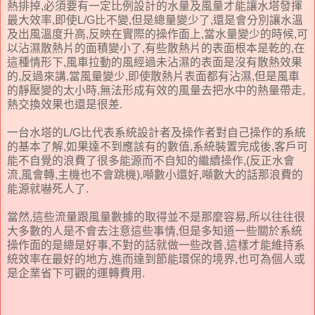
熱排掉,必須要有一定比例設計的水量及風量才能讓水塔發揮
最大效率,即使L/G比不變,但是總量變少了,還是會分別讓水溫
及出風溫度升高,反映在實際的操作面上,當水量變少的時候,可
以沾濕散熱片的面積變小了,有些散熱片的表面根本是乾的,在
這種情形下,風車拉動的風經過未沾濕的表面是沒有散熱效果
的,反過來講,當風量變少,即使散熱片表面都有沾濕,但是風車
的靜壓變的太小時,無法形成有效的風量去把水中的熱量帶走,
熱交換效果也還是很差.
一台水塔的L/G比代表系統設計者及操作者對自己操作的系統
的基本了解,如果達不到應該有的數值,系統裝置完成後,客戶可
能不自覺的浪費了很多能源而不自知的繼續操作,(反正水會
流,風會轉,主機也不會跳機),噸數小還好,噸數大的話那浪費的
能源就嚇死人了.
當然,這些流量跟風量數據的取得並不是那麼容易,所以往往很
大多數的人是不會去注意這些事情,但是多知道一些關於系統
操作面的是總是好事,不對的話就做一些改善,這樣才能維持系
統效率在最好的地方,進而達到節能環保的境界,也可為個人或
是企業省下可觀的運轉費用.