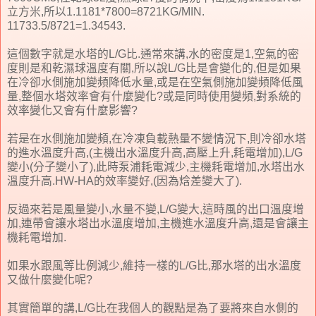
立方米,所以1.1181*7800=8721KG/MIN.
11733.5/8721=1.34543.
這個數字就是水塔的L/G比.通常來講,水的密度是1,空氣的密
度則是和乾濕球溫度有關,所以說L/G比是會變化的,但是如果
在冷卻水側施加變頻降低水量,或是在空氣側施加變頻降低風
量,整個水塔效率會有什麼變化?或是同時使用變頻,對系統的
效率變化又會有什麼影響?
若是在水側施加變頻,在冷凍負載熱量不變情況下,則冷卻水塔
的進水溫度升高,(主機出水溫度升高,高壓上升,耗電增加),L/G
變小(分子變小了),此時泵浦耗電減少,主機耗電增加,水塔出水
溫度升高.HW-HA的效率變好,(因為焓差變大了).
反過來若是風量變小,水量不變,L/G變大,這時風的出口溫度增
加,連帶會讓水塔出水溫度增加,主機進水溫度升高,還是會讓主
機耗電增加.
如果水跟風等比例減少,維持一樣的L/G比,那水塔的出水溫度
又做什麼變化呢?
其實簡單的講,L/G比在我個人的觀點是為了要將來自水側的