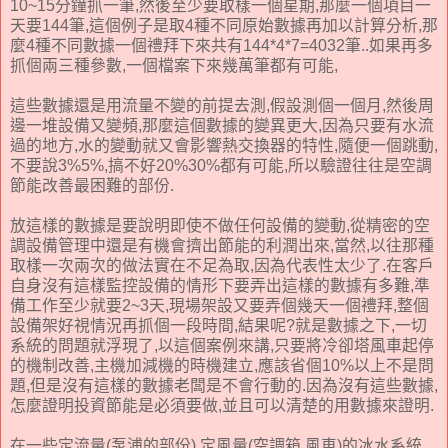
10~15分鐘抓一筆,然後至少要取樣一個星期,那麼一個項目一
天要144筆,這個例子是取4種不同原始數據再加以計算分析,那
麼4種不同數據一個禮拜下來共有144*4*7=4032筆..如果再多
抓個兩三種參數,一個檔案下來幾萬筆都有可能,
這些數據還是用流量不變的前提去測,假設測個一個月,然後周
邊一堆設備又變頻,那麼這個數據的變異更大,因為只要有水流
過的地方,水的變動就又會影響熱交換器的特性,隨便一個跳動,
不要說3%5%,搞不好20%30%都有可能,所以驗證往往是空調
節能改善最困難的部份.
放這樣的數據是要說明即使不做任何設備的變動,從精密的空
調設備管理中還是有機會擠出節能的利潤出來,當然,以往那種
取樣一次兩次的做法實在不足為取,因為代表性太少了.在客戶
自身沒有這樣監控設備的情形下要弄出這樣的數據有多難,準
備工作至少就要2~3天,現場架設又要弄個幾天一個禮拜,整個
設備架好視情況再抓個一段時間,結果呢?就是數據之下,一切
系統的問題就浮現了,以這個案例來講,只要將冷卻塔風車起停
的機制改善,主機加減機的時機建立,應該省個10%以上不是問
題,但是沒有這樣的數據老闆是不會行動的.因為沒有這些數據,
怎麼證明投資節能是必須要做,並且可以清楚的用數據來證明.
在一些定流量(泵浦的部份),定風量(空調箱,風車)的冰水系統