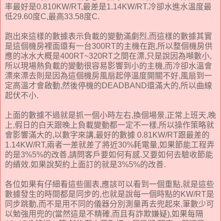
率最好是0.810KW/RT,最差是1.14KW/RT.冷卻水進水溫度最
低29.60度C,最高33.58度C.
跑出來這樣的數據表示負載的變動滿劇烈,而這樣的數據其實
是這個機房裡面還有一台300RT的主機在跑,所以整個機房供
應的冰水大概是400RT~320RT之間在漂,只是說因為噸數小,
所以現場熱負載的變動很容易影響到小的主機,而冷卻水溫會
漂來漂去則是因為這個機房風扇起停溫度開關不好,風扇到一
定高溫才會啟動,然後停機的DEADBAND還滿大的,所以曲線
起伏不小.
上面的數據不過就是抓一個小時左右,換個場景,正常上班天,晚
上,假日的白天跟晚上負載變動都一定不一樣,所以操作策略就
會影響滿大的,以數字來講,最好的數據 0.81KW/RT跟最差的
1.14KW/RT,兩者一差就差了將近30%耗電量,如果節能工程弄
的是3%5%的改善,請問客戶要如何有感.又要如何去驗收節能
的績效.如果說契約上面訂的就是3%5%的改善.
各位如果有仔細看這些圖表,應該可以看到一個重點,就是這些
數據發生的時間都是同步的,也就是說每一個時點的KW/RT是
同步跳動,而不是用不同的儀器分別測量再去兜起來,筆數少可
以勉強用兜的(當然這是不精確,而且有詐欺嫌疑),如果每隔