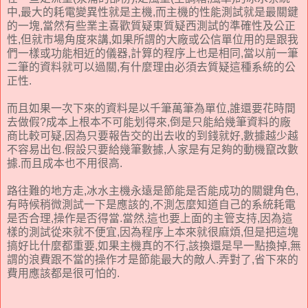
中,最大的耗電變異性就是主機,而主機的性能測試就是最關鍵
的一塊,當然有些業主喜歡質疑東質疑西測試的準確性及公正
性,但就市場角度來講,如果所謂的大廠或公信單位用的是跟我
們一樣或功能相近的儀器,計算的程序上也是相同,當以前一筆
二筆的資料就可以過關,有什麼理由必須去質疑這種系統的公
正性.
而且如果一次下來的資料是以千筆萬筆為單位,誰還要花時間
去做假?成本上根本不可能划得來,倒是只能給幾筆資料的廠
商比較可疑,因為只要報告交的出去收的到錢就好,數據越少越
不容易出包.假設只要給幾筆數據,人家是有足夠的動機竄改數
據.而且成本也不用很高.
路往難的地方走,冰水主機永遠是節能是否能成功的關鍵角色,
有時候稍微測試一下是應該的,不測怎麼知道自己的系統耗電
是否合理,操作是否得當.當然,這也要上面的主管支持,因為這
樣的測試從來就不便宜,因為程序上本來就很麻煩,但是把這塊
搞好比什麼都重要,如果主機真的不行,該換還是早一點換掉,無
謂的浪費跟不當的操作才是節能最大的敵人.弄對了,省下來的
費用應該都是很可怕的.