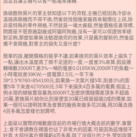
加並且讓主機可以省一點電來運轉.
換過散熱葉片的業主就知道以下的流程,主機已經因為冷卻水
溫過高跳機而不得不換,然後就找個幾家廠商來報價往上送,除
非是特殊的零件規格,不然就是一場大廝殺,然後價格低者得標,
問題是不管原廠副廠或阿貓阿狗廠,沒有一家可以保證效率絕
對足夠,那麼如果無法驗證換完的效果,只是舊的變新的,然後設
備不會跳機,對業主的損失又是什麼?
簡單的說,撇開價格的競爭不講,如果換完的葉片效率上損失了
一點,讓出水溫度高了微不足道的一度,一度差3%來算,假設運
轉噸數2000RT,差3%一噸的電差0.0195KW,2000RT的負載一
小時電就差39KW,一度電算2.5元,一年下來
39*2.5*8760=854100元,如果換一次葉片撐5年,則差3%的影
響5年下來差4270500元.5年下來損失4百多萬的電費.假設上
例水塔的總裝置容量為3000RT,怎麼拼價錢價差頂多不超過
20萬,更換葉片給你比別家便宜20萬已經是超過2成的價差,如
果一個可以證明效率及會算的廠商來做多花20萬,用20萬去換
4百多萬怎麼樣也划算吧.
上面是以實際的噸數跟目前的市場行情大概去抓的數字,事實
上,會不會調教在裡面也佔了非常大的因素,可是因為這塊很不
好弄,大部份客戶選擇虧4百多萬,除了沒得比的之外,譬如說買