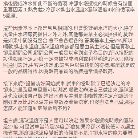
換後變成冷水如此不斷的循環,冷卻水塔選機的時候會有幾個
重要因素.1.熱負載2冷卻水進出水溫度3濕球溫度4水的循環率
5風量.
這些因素基本上都是息息相關的.也會影響到水塔的大小.除了
風量由水塔廠商提供之外之外,其他都是業主必須提供的,問題
是如果中間沒有整合,會不會各選各的,答案基本上是yes,所以
噸數,進出水溫度,濕球溫度應該都是要由業主決定,但是實務上
卻是顧問公司,顧問公司一般是以拿到案子為目的,所以搭配的
設備如果指定,那麼一定會被說成圖利或利益輸送,所以只能按
照通則設計,由客戶決定,假設客戶以價錢低的得標,那麼就是較
一般的品牌得標.因為較高品質的品牌通常價格較高.
接下來呢?設備裝好開始試車,試車的當時除了已經決定的冷
卻水流量及風車風量可以測試,噸數沒辦法自己做出來,濕球溫
度也沒辦法自己做,進出水溫度差則是由噸數來決定,他跟流率
剛好是反比,所以溫差由噸數及流量決定,也沒辦法自己做,那要
怎麼才能知道到底噸數夠不夠?
坦白講,濕球溫度不是人類可以決定,如果水塔選機時候的濕球
是27度,可是試車當時是24度,那麼如果冷卻水溫較低可以讓主
機省電,那麼濕球溫度變低的時候是不是冷卻水塔的能力要增