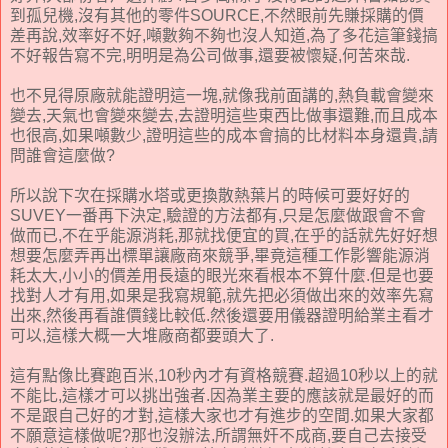
到孤兒機,沒有其他的零件SOURCE,不然眼前先賺採購的價
差再說,效率好不好,噸數夠不夠也沒人知道,為了多花這筆錢搞
不好報告寫不完,明明是為公司做事,還要被懷疑,何苦來哉.
也不見得原廠就能證明這一塊,就像我前面講的,熱負載會變來
變去,天氣也會變來變去,去證明這些東西比做事還難,而且成本
也很高,如果噸數少,證明這些的成本會搞的比材料本身還貴,請
問誰會這麼做?
所以說下次在採購水塔或更換散熱葉片的時候可要好好的
SUVEY一番再下決定,驗證的方法都有,只是怎麼做跟會不會
做而已,不在乎能源消耗,那就找便宜的買,在乎的話就先好好想
想要怎麼弄再出標單讓廠商來競爭,畢竟這種工作影響能源消
耗太大,小小的價差用長遠的眼光來看根本不算什麼.但是也要
找對人才有用,如果是我寫規範,就先把必須做出來的效率先寫
出來,然後再看誰價錢比較低.然後還要用儀器證明給業主看才
可以,這樣大概一大堆廠商都要頭大了.
這有點像比賽跑百米,10秒內才有資格競賽.超過10秒以上的就
不能比,這樣才可以挑出強者.因為業主要的應該就是最好的而
不是跟自己好的才對,這樣大家也才有進步的空間.如果大家都
不願意這樣做呢?那也沒辦法,所謂無奸不成商,要自己去接受