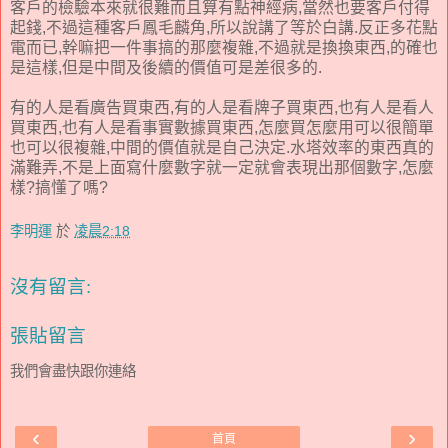
客戶的檢驗本來就很難而且算有點神經病,當然也要客戶付得
起錢,不過這種客戶鳳毛麟角,所以說講了等於白講.反正多花點
電而已,幹嘛把一件事搞的那麼複雜,不過就是換換東西,的確也
是這樣,但是中間及後續的價值可是差很多的.
有的人是看廣告買東西,有的人是看牌子買東西,也有人是看人
買東西,也有人是看事實數據買東西,怎麼買怎麼用可以很簡單
也可以很複雜,中間的價值就是自己決定.水塔效率的東西真的
滿難弄,不是上面寫什麼數字就一定就會表現出那個數字,怎麼
樣?搞懂了嗎?
李明運
於
凌晨2:18
沒有留言:
張貼留言
我們會盡快跟你連絡
‹
›
首頁