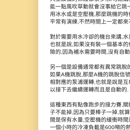
能一點風吹草動就會沒事給它跳一
用冰水或是空壓機,那麼跳機的時
平常有演練,不然時間上一定都來
對於需要用水冷卻的機台來講,水
也就是說,如果沒有裝一個基本的
險的,因為補水需要時間,沒有自
另一個是設備通常都有異常跳脫的
如果A機跳脫,那麼A機的跳脫信
相對應的泵浦運轉,也就是說是互
以接下去繼續運轉而且是自動的.
這種東西有點像跑步的接力賽,關
子不能掉,因為只要棒子一掉,就
間是保有水量,空壓機的緩衝時間是
一個小時的冷凍負載是600噸的