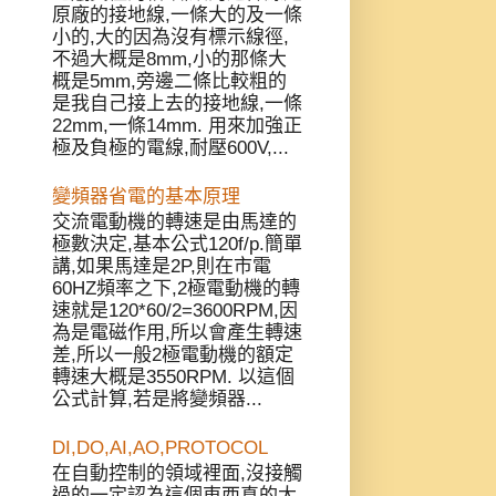
原廠的接地線,一條大的及一條
小的,大的因為沒有標示線徑,
不過大概是8mm,小的那條大
概是5mm,旁邊二條比較粗的
是我自己接上去的接地線,一條
22mm,一條14mm. 用來加強正
極及負極的電線,耐壓600V,...
變頻器省電的基本原理
交流電動機的轉速是由馬達的
極數決定,基本公式120f/p.簡單
講,如果馬達是2P,則在市電
60HZ頻率之下,2極電動機的轉
速就是120*60/2=3600RPM,因
為是電磁作用,所以會產生轉速
差,所以一般2極電動機的額定
轉速大概是3550RPM. 以這個
公式計算,若是將變頻器...
DI,DO,AI,AO,PROTOCOL
在自動控制的領域裡面,沒接觸
過的一定認為這個東西真的太