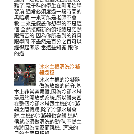
難了,電子科的學生在剛開始學
習前,通常必須度過一段時間的
黑暗期,一來可能是老師不會
教,二來是假設你想學的不是這
個,全然接觸新的領域總是茫然
跟痛苦的.因為你所看到的資料
跟學問,不盡然是百分之百可以
經得起考驗.當這些知識,跟你
的過...
冰水主機清洗冷凝
器過程
冰水主機的冷凝器
做為放熱的部分,基
本上非常容易髒,因為冷卻水塔
是屬於開放式系統,所以髒東西
在整個冷卻水塔跟主機的冷凝
器之間循環,除了冷卻水塔會
髒,主機的冷凝器也會髒,這時
候就必須做清洗的動作,不然主
機將因為高壓而跳機. 清洗的
目的主要是把銅...