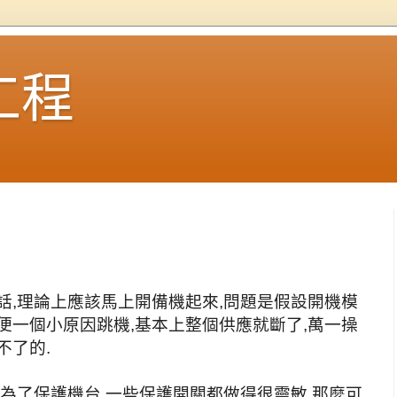
工程
話,理論上應該馬上開備機起來,問題是假設開機模
便一個小原因跳機,基本上整個供應就斷了,萬一操
不了的.
,為了保護機台,一些保護開關都做得很靈敏,那麼可