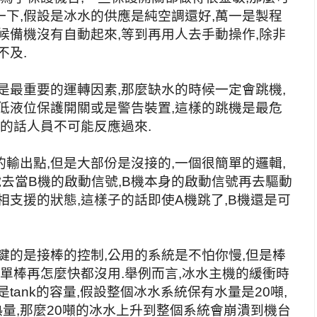
下,假設是冰水的供應是純空調還好,萬一是製程
候備機沒有自動起來,等到再用人去手動操作,除非
不及.
是最重要的運轉因素,那麼缺水的時候一定會跳機,
低液位保護開關或是警告裝置,這樣的跳機是最危
動的話人員不可能反應過來.
輸出點,但是大部份是沒接的,一個很簡單的邏輯,
號去當B機的啟動信號,B機本身的啟動信號再去驅動
相支援的狀態,這樣子的話即使A機跳了,B機還是可
鍵的是接棒的控制,公用的系統是不怕你慢,但是棒
算單棒再怎麼快都沒用.舉例而言,冰水主機的緩衝時
tank的容量,假設整個冰水系統保有水量是20噸,
熱量,那麼20噸的冰水上升到整個系統會崩潰到機台