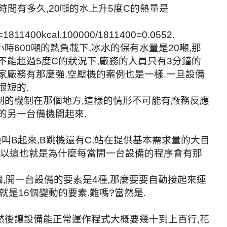
時間有多久,20噸的水上升5度C的熱量是
1400kcal.100000/1811400=0.0552.
萬一在每小時600噸的熱負載下,冰水的保有水量是20噸,那
不能超過5度C的狀況下,廠務的人員只有3分鐘的
家廠務有那麼強.空壓機的案例也是一樣.一旦設備
很短的.
制的機制在那個地方,這樣的情形不可能有廠務反應
的另一台備機開起來.
叫B起來,B跳機還有C,站在提供基本需求量的大目
所以這也就是為什麼每當開一台設備的程序會有那
個,開一台設備的要素是4種,那麼要要自動接起來運
就是16個變動的要素.難嗎?當然是.
然後讓設備能正常運作程式大概要幾十到上百行,花