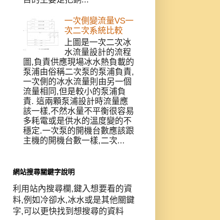
一次側變流量VS一
次二次系統比較
上圖是一次二次冰
水流量設計的流程
圖,負責供應現場冰水熱負載的
泵浦由俗稱二次泵的泵浦負責,
一次側的冰水流量則由另一個
流量相同,但是較小的泵浦負
責. 這兩顆泵浦設計時流量應
該一樣,不然水量不平衡很容易
多耗電或是供水的溫度變的不
穩定.一次泵的開機台數應該跟
主機的開機台數一樣,二次...
網站搜尋關鍵字說明
利用站內搜尋欄,鍵入想要看的資
料,例如冷卻水,冰水或是其他關鍵
字,可以更快找到想搜尋的資料