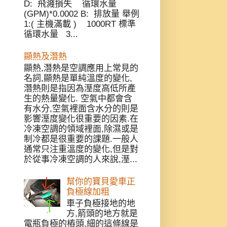
D: 飛濺損失 循環水量
(GPM)*0.0002 B: 排放量 舉例
1:( 主機滿載 ) 1000RT 標準
循環水量 3...
顯熱及潛熱
顯熱,潛熱是空調應用上常見的
名詞,顯熱是單純溫度的變化,
潛熱則是指因為溼度高低所產
生的熱量變化. 空氣中都會含
有水分,空氣裡面含水分的則是
影響溼度變化很重要的因素.在
冷凍空調的領域裡面,除濕或是
制冷都是很重要的課題.一般人
通常只注重溫度的變化,但是對
於從事冷凍空調的人來說,溼...
幫你的寶貝愛車正
負極線加粗
車子負極接地的地
方,箭頭的地方就是
電瓶負極的樁頭,細的這條線是