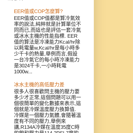
EER值或COP怎麼算?
EER值或COP值都是算冷氣效
率的說法,純粹就是計算單位不
同而已,而這也是評估一套冷氣
或冰水主機的性能指標. EER
值的算法是冷凍能力Kcal/hr除
以耗電量w,Kcal/hr是每小時多
少千卡的熱量,舉例而言,假設
一台冷氣它的每小時冷凍能力
是3024千卡,一小時耗電
1000w...
冰水主機的高低壓力差
很多人很喜歡問主機的壓力要
多少才正常,這個問題可以用一
個很簡單的變化數據來表示,這
個就是冷媒溫度壓力換算值.
冷媒是一個壓力氣體,會隨著溫
度有不同的壓力,舉例來
講,R134A冷媒在溫度35度C時