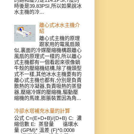
的飽和壓力是114.2PSI,7度的
時後是39.83PSI,所以如果說冰
水主機的冷...
離心式冰水主機介
紹
離心式主機的原理
跟家用的電風扇類
似,裏面的冷媒壓縮機構跟離心
風扇的原理式一樣的,所以離心
式主機都有一個看起來很像蝸
牛殼的壓縮機結構,除了機頭型
式不一樣,其他冰水主機要有的
離心式主機也都有,分別是負責
散熱的冷凝器,負責吸熱的蒸發
器,壓縮冷媒的壓縮機,驅動壓
縮機的馬達,膨脹裝置因為角...
冷卻水塔補充水量的計算
公式 C=(E+D+B)/(D+B) C: 濃
縮倍數 E: 蒸發量 循環水
量 (GPM)* 溫差 (F)*0.0008