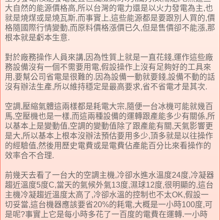
大自然的能源價格高,所以台灣的電力還是以火力發電為主,也
就是燒煤或是燒瓦斯,而事實上,這些能源都是要跟別人買的,價
格隨國際行情變動,而原料價格漲價已久,但是售價卻不能漲,那
根本就是虧本生意.
對於廠務操作人員來講,因為性質上就是一直花錢,運作這些廠
務設備沒有一個不需要用電,假設操作上沒有足夠好的工具來
用,要幫公司省電是很難的.因為設備一動就要錢,設備不動的話
沒有辦法生產,所以維持穩定是最高要求,省不省電才是其次.
空調,壓縮氣體這兩樣都是耗電大宗,隨便一台冰機可能就幾百
馬,空壓機也是一樣,而這兩種設備的運轉跟產能多少有關係,所
以基本上是變動值,空調的變動值除了跟產能有關,天氣影響更
是大,所以基本上根本沒辦法預估要用多少,頂多就是以往操作
的經驗值,然後用歷史電費或是電費佔產能百分比來看操作的
效率合不合理.
前幾天去看了一台大的空調主機,冷卻水進水溫度24度,冷凝器
趨近溫度5度C,當天的氣候外氣13度,濕球12度,很明顯的,這台
主機冷凝趨近溫度太高了,冷卻水溫的控制也不太OK,假設一
切妥當,這台機器應該要省20%的耗電,大概是一小時100度,可
是呢?事實上它是每小時多花了一百度的電費在運轉.一小時