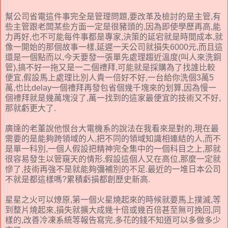
幫公司省電這件事完全是管理問題,要改革及檢討的是主管,有
些主管跟老闆某些方面一定是很豬頭的,因為即使學歷再高,能
力再好,也不可能每件事都是專家,決策的延宕就是時間成本,就
像一開始的那個故事一樣,延遲一天公司就損失6000元,而且這
還是一個點而以,今天要發一張單先處理趨近溫度(叫人來洗銅
管),搞不好一拖又是一二個禮拜,可能就是採購為了找誰比較
便宜,假設馬上處理比別人貴一倍好不好,一台給你洗個3萬5
萬,也比delay一個禮拜再發包省個幾千塊來的划算,因為慢一
個禮拜就是幾萬塊沒了,萬一找到的這家最便宜的技術又不好,
那就虧更大了.
廣達的老董說他恨台大電機系的說法在我看來是對的,現在最
需要的是能夠跨領域的人,把不同的領域知識相連結的人,而不
是單一科別,一個人假設把精神完全集中的一個科目之上,那就
很容易發生以管窺天的情形,假設這個人又在高位,那麼一定就
慘了,技術再強不是就能夠彌補別的不足.最近的一堆日本公司
不就是都這樣嗎?累積虧損都創歷史新高.
星星之火可以燎原,第一個火星燒起來的時候就要馬上撲滅,等
到整片燒起來,損失就擴大成幾十倍或幾百倍甚至無可挽回,同
樣的,改善冷凍系統等報告寫完,多花的錢不知道可以多做多少