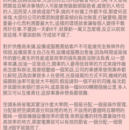
的利益,因為很簡單,大部份的公司內部都會勾心鬥角,今天發現
問題並且解決事情的人可能被視做麻煩製造者,威脅別人地位
的人,因而受人排擠或是鬥爭,搞的不好連工作都不保,那麼何苦
來哉.大部份公司的獎罰制度都是傾向有功無賞,打破要賠,風險
要最小化而利潤要最大化,這樣的環境就會讓每個人變得不敢
用於任事,不要說一天虧6千,就算虧一萬又怎麼樣,反正以前就
是這樣,不要說創新,守成就不錯了.
對於供應商來講,設備或服務賣給客戶不可能做完全無條件的
保固,設備是業主自己在用,設備或服務出售後,因為時間或是操
作的變化產生的性能或是效率的損失廠商沒辦法負責,以一部
車來講,加油一定是自己,開車的人要用低效率的方式來操作廠
商怎麼有辦法,我曾經聽過一個笑話,公司的車通常使用壽命都
比較短,因為如果很多人在使用,光是操駕的方式不同,機械的耗
損跟耗油率可能就大不相同.假設請到一個不好的司機,每次起
步就跟你來個打滑尖叫,或是直接一檔6000轉開個幾公里,多人
開又可以互推責任,這部車壽命想長都很難.
空調系統省電其實沒什麼大學問,一個是分配,一個是操作管理,
分配是把空調資源分到該用的地方,不該用的要適時且聰明的
關掉.一個是機器設備效率的管理,依照設備的特性盡量操作在
高效率的地方,那麼電費就可以有效的節省.一個分配,一個管
理,8個字就搞完了.