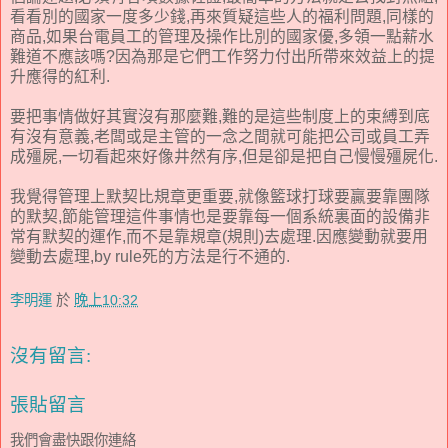
看看別的國家一度多少錢,再來質疑這些人的福利問題,同樣的
商品,如果台電員工的管理及操作比別的國家優,多領一點薪水
難道不應該嗎?因為那是它們工作努力付出所帶來效益上的提
升應得的紅利.
要把事情做好其實沒有那麼難,難的是這些制度上的束縛到底
有沒有意義,老闆或是主管的一念之間就可能把公司或員工弄
成殭屍,一切看起來好像井然有序,但是卻是把自己慢慢殭屍化.
我覺得管理上默契比規章更重要,就像籃球打球要贏要靠團隊
的默契,節能管理這件事情也是要靠每一個系統裏面的設備非
常有默契的運作,而不是靠規章(規則)去處理.因應變動就要用
變動去處理,by rule死的方法是行不通的.
李明運
於
晚上10:32
沒有留言:
張貼留言
我們會盡快跟你連絡