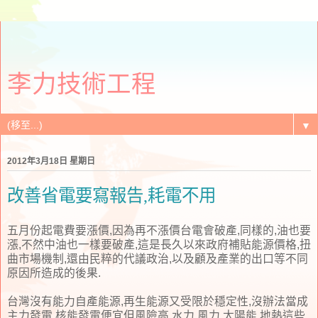
李力技術工程
▼
2012年3月18日 星期日
改善省電要寫報告,耗電不用
五月份起電費要漲價,因為再不漲價台電會破產,同樣的,油也要
漲,不然中油也一樣要破產,這是長久以來政府補貼能源價格,扭
曲市場機制,還由民粹的代議政治,以及顧及產業的出口等不同
原因所造成的後果.
台灣沒有能力自產能源,再生能源又受限於穩定性,沒辦法當成
主力發電,核能發電便宜但風險高,水力,風力,太陽能,地熱這些