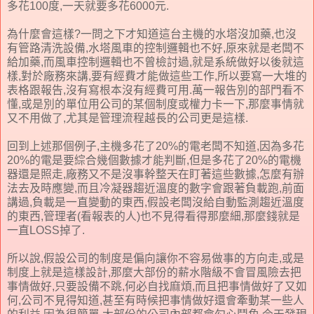
多花100度,一天就要多花6000元.
為什麼會這樣?一問之下才知道這台主機的水塔沒加藥,也沒
有管路清洗設備,水塔風車的控制邏輯也不好,原來就是老闆不
給加藥,而風車控制邏輯也不曾檢討過,就是系統做好以後就這
樣,對於廠務來講,要有經費才能做這些工作,所以要寫一大堆的
表格跟報告,沒有寫根本沒有經費可用.萬一報告別的部門看不
懂,或是別的單位用公司的某個制度或權力卡一下,那麼事情就
又不用做了,尤其是管理流程越長的公司更是這樣.
回到上述那個例子,主機多花了20%的電老闆不知道,因為多花
20%的電是要綜合幾個數據才能判斷,但是多花了20%的電機
器還是照走,廠務又不是沒事幹整天在盯著這些數據,怎麼有辦
法去及時應變,而且冷凝器趨近溫度的數字會跟著負載跑,前面
講過,負載是一直變動的東西,假設老闆沒給自動監測趨近溫度
的東西,管理者(看報表的人)也不見得看得那麼細,那麼錢就是
一直LOSS掉了.
所以說,假設公司的制度是偏向讓你不容易做事的方向走,或是
制度上就是這樣設計,那麼大部份的薪水階級不會冒風險去把
事情做好,只要設備不跳,何必自找麻煩,而且把事情做好了又如
何,公司不見得知道,甚至有時候把事情做好還會牽動某一些人