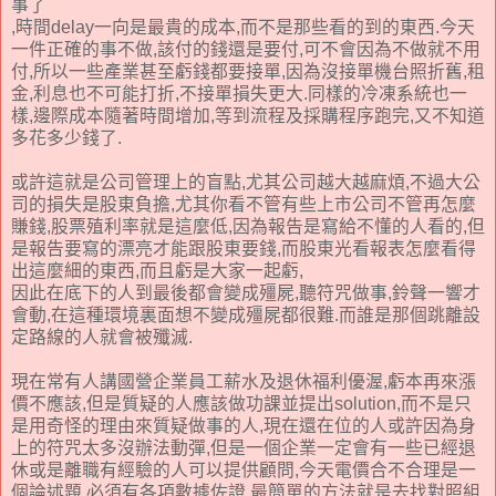
事了
,時間delay一向是最貴的成本,而不是那些看的到的東西.今天
一件正確的事不做,該付的錢還是要付,可不會因為不做就不用
付,所以一些產業甚至虧錢都要接單,因為沒接單機台照折舊,租
金,利息也不可能打折,不接單損失更大.同樣的冷凍系統也一
樣,邊際成本隨著時間增加,等到流程及採購程序跑完,又不知道
多花多少錢了.
或許這就是公司管理上的盲點,尤其公司越大越麻煩,不過大公
司的損失是股東負擔,尤其你看不管有些上市公司不管再怎麼
賺錢,股票殖利率就是這麼低,因為報告是寫給不懂的人看的,但
是報告要寫的漂亮才能跟股東要錢,而股東光看報表怎麼看得
出這麼細的東西,而且虧是大家一起虧,
因此在底下的人到最後都會變成殭屍,聽符咒做事,鈴聲一響才
會動,在這種環境裏面想不變成殭屍都很難.而誰是那個跳離設
定路線的人就會被殲滅.
現在常有人講國營企業員工薪水及退休福利優渥,虧本再來漲
價不應該,但是質疑的人應該做功課並提出solution,而不是只
是用奇怪的理由來質疑做事的人,現在還在位的人或許因為身
上的符咒太多沒辦法動彈,但是一個企業一定會有一些已經退
休或是離職有經驗的人可以提供顧問,今天電價合不合理是一
個論述題,必須有各項數據佐證,最簡單的方法就是去找對照組,