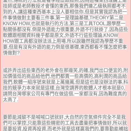
當然,傳統的方法就是看學經歷跟證照,因為這種東西理論上是
技師或是老師教授才會懂的東西,那像我們連乙級執照都考不
到的人,講這種東西基本上沒人要相信你,但是其實我認為把一
件事情做對主要看三件事,第一是理論基礎,THEORY第二是
KNOW HOW,也就是執行的方法,第三是工具TOOL,跟學歷一
點關係都沒有.倒是外語能力很重要,外語不行就掛了,因為這些
軟體跟相關資料幾乎都是原文,外語不行這些理論,KNOW
HOW跟工具都沒辦法派上用場.所以說雖然我認為學歷不重
要,但是有沒有外語的能力倒是很基礎,東西都看不懂怎麼把事
情做對?
或許弄出這些東西的老外會在那邊笑,的確,我門出口便宜的,附
加價值低的商品給他們,他們都賣一些高價的,高利潤的商品給
我們,軟體一組序號來就是上萬幾萬,但是這也是沒辦法的事,科
技的競爭力本來就是這樣,台灣空調界的軟體人才根本就是0,
請問台灣哪家公司有專門在做這個,一家都沒有,因為難度真的
太高了.
要節能減碳不是喊喊口號就好,大自然的空氣條件完全不是我
們可以掌控,只能靠這些精密的工具去盡量把事情做好,所以就
是要投資,投資再投資,而老外就是這樣贏我們的,要靠勤能補拙