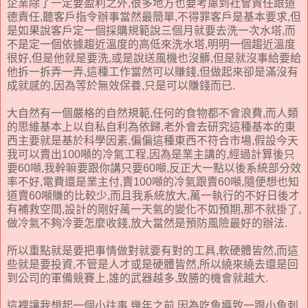
企業除了一定要盈利之外,很多地方也要考慮到社會責任跟道
德責任,聽客戶指令辦事當然最簡單,不得罪客戶是基本要求,但
是如果說客戶定一個採購規範說三個月就要去洗一次水塔,而
不是定一個依據趨近溫度的高低來洗水塔,明明一個趨近溫度
很好,但是他就是要洗,或是說送風機也沒髒,但是就沒事給要給
他拆一拆弄一弄,這種工作當然可以賺錢,但做起來卻是滿沒有
成就感的,因為等於無效保養,只是可以賺錢而已.
大自然有一個嚴格的自然規範,任何的食物都不會浪費,而人類
的思維基本上以自私自利為依歸,老外會去研究這種基本的東
西主要就是基於科學因素,偏偏這種東西不符合市場,假設今天
我可以賣出100噸的冷氣工程,因為是業主講的,經過計算後只
要60噸,我幹嘛要跟你講只要60噸,反正大一點以後系統部分效
率不好,電費還是業主付,賣100噸的冷氣跟賣60噸,隨便想也知
道賣60噸賺的比較少,而且我系統放大,萬一執行的不好日後才
有補救空間,設計的剛好萬一天氣的變化不如預期,那不就掛了,
做冷氣不夠冷要怎麼收錢,放大當然是預防風險最好的辦法.
所以重點就是要把事情做對就要有對的工具,軟硬體皆然,而這
些就是要投資,不管是人才或是硬體皆然,所以繞來繞去還是回
到公司的軍備競賽上,誰的武器越多,致勝的機會就越大.
這裡讓我想起一個小往事,幾年之前,因為吃魚導致一跟小魚刺