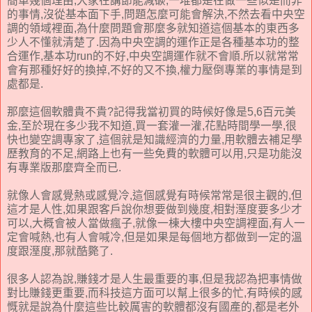
簡單幾個理由,大家在講節能減碳,一堆都是在做一些似是而非
的事情,沒從基本面下手,問題怎麼可能會解決,不然去看中央空
調的領域裡面,為什麼問題會那麼多就知道這個基本的東西多
少人不懂就清楚了.因為中央空調的運作正是各種基本功的整
合運作,基本功run的不好,中央空調運作就不會順.所以就常常
會有那種好好的換掉,不好的又不換,權力壓倒專業的事情是到
處都是.
那麼這個軟體貴不貴?記得我當初買的時候好像是5,6百元美
金,至於現在多少我不知道,買一套灌一灌,花點時間學一學,很
快也變空調專家了,這個就是知識經濟的力量,用軟體去補足學
歷教育的不足,網路上也有一些免費的軟體可以用,只是功能沒
有專業版那麼齊全而已.
就像人會感覺熱或感覺冷,這個感覺有時候常常是很主觀的,但
這才是人性,如果跟客戶說你想要做到幾度,相對溼度要多少才
可以,大概會被人當做瘋子,就像一棟大樓中央空調裡面,有人一
定會喊熱,也有人會喊冷,但是如果是每個地方都做到一定的溫
度跟溼度,那就酷斃了.
很多人認為說,賺錢才是人生最重要的事,但是我認為把事情做
對比賺錢更重要,而科技這方面可以幫上很多的忙,有時候的感
慨就是說為什麼這些比較厲害的軟體都沒有國產的,都是老外