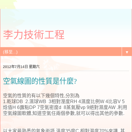
李力技術工程
▼
2012年7月14日 星期六
空氣線圖的性質是什麼?
空氣的性質的有以下幾個特性,分別為
1.乾球DB
2.濕球WB
3相對溼度RH
4濕度比例W
4比容V
5
焓值H
6
露點DP
7空氣密度d
8蒸氣壓vp
9絕對濕度AW .利用
空氣線圖軟體,知道空氣任兩個參數,就可以得出其他的參數.
以大家最熟悉的氣象術語,溫度35度C,相對濕度70%來講, 其