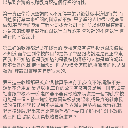
以講到台灣的技職教育跟這個行業的特性,
第一真正學冷凍空調的人不見得畢業以後就從事這個行業,而
且這個行業本來相關的科系就不多.,畢了業的人也很少從基層
做起,有學歷的就到工程公司或大公司上班,所以跟基層有距離.
這帶來的影響是設計面跟執行面有落差.會設計的不會執行,會
執行的不會設計.
第二好的軟體都是要花錢買的,學校有沒有這些投資跟設備我
不知道,而學生到學校的目的是為了學歷跟考試還是真正學東
西我也不知道,但是我知道的是很多技師級的人物是連冷凝器
都不會洗的,即使他懂設計,但是設備要怎麼選,選哪家的也是問
號?而理論跟實務差異是很大的.
第三這些軟體都是英文版,就算學校有了,英文不好,電腦不好,
還是不會用,到業界以後,工作的公司有沒有又是另一回事,畢竟
社會跟學校不一樣,老闆要不要買軟體來精進是一個問號,學校
可能是一個人發一塊空氣線圖墊板就搞起來,或是真的就像我
講的這樣,在學校是用墊板算,到業界還是用墊板算,說實在,就
算有技師牌,算出來有比電腦準嗎?不要鬧了好不好,到小數點
後三四位,請問沒工具軟體要怎麼算.?