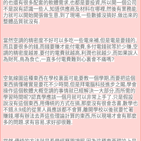
的也還有很多配套的軟體需求,也都是要投資,所以開一個公司
不是說有認識一些人,知道供應商及材料在哪裡,然後有業務能
力就可以開始開張做生意,到了現場,一些數據沒搞好,做出來的
整體品質就沒有.
當然空調的精密度不好可以多吃一些電來補,但是電是要錢的,
而且要很多的錢,而錢要賺才能付電費,多付電錢就等於少賺,空
調的精密度越差,要付的電費就越高,利潤也就越少,而如果說人
為財死,鳥為食亡,一直多付電費難到心裏會不痛嗎?
空氣線圖這種東西在學校裏面可能要教一個學期,而要把這個
東西搞懂確實是要花不少時間,但是拜電腦科技進步之賜,學會
操作這個軟體大概空調的事情就已經解決一大部分,而所需的
學習時間呢?認真學應該一個月就可以非常上手了.只是假設
說沒有這個東西,用傳統的方式在搞,那麼沒有很會念書,數學也
不錯,8,9成的從業人員應該都不會算,離開學校以後就要忙著
賺錢,哪有辦法去弄這些理論計算的東西,所以現場才會有那麼
多的問題.求有容易,求好卻很難.