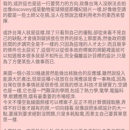
寫的,或許這也是這一行要努力的方向,就像台灣人沒辦法去拍
出像discovery或是動物星球頻道那種紀錄片一樣,好像做空調
的都是一些土師父在搞,沒人在想說怎樣利用老外的東西來發
揮.
或許台灣人就是這樣,除了只看到自己的優點,卻從來看不見自
己的缺點,才會搞到碳排放在世界的排名上那麼高,然後政府跟
民間的步調完全是不一樣的.只因為這塊的人才太少.而且競爭
的條件也太惡劣了.這個可以從很多政府標案的規範裡面就可
以知道根本很多就是不知所云,完全偏離設計目標的設計,只是
為了方便某些人做事而已.
美國一個小孩10幾歲居然能做出核融合的反應爐,雖然說投入
能源大於產出,但是這種小孩放在台灣應該是會一事無成,因為
台灣在很多事情就是很奇怪,就我的想法,科技才是硬實力,空調
也是一樣,它也是一門艱深的學問,包括了熱力學,電學,電腦科
學,軟體應用,還有最重要的市場經濟.
今天不懂空氣線圖照樣可以標案子,反正不用計算價錢取勝,弄
得不好日後才越有的撈,一切向錢看.就像說把系統設計的大一
點,要達到要求絕對沒問題,只是多耗點電,而業主自己要買單意
思一樣.