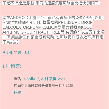
不是不行,但是很拼,用刀的速度怎麼可能會比槍快,別鬧了.
現在ANDROID手機平台上面也有很多小的免費APP可以用,
例如空氣線圖AIR LITE,算壓降的PRESSURE DROP
CALCULATOR,PUMP CALK,冷媒壓力對照表KOOL
APP,PMC GROUP,TRACT TREE等.有興趣可以去弄下來玩
一玩,應該對工作都會很有幫助. 也可以提升很多效率,有興趣
不妨試試.
李明運
於
晚上8:34
1 則留言:
匿名
2022年12月21日 凌晨12:29
想尋空氣線圖軟體是購買哪一套呢,感謝
回覆