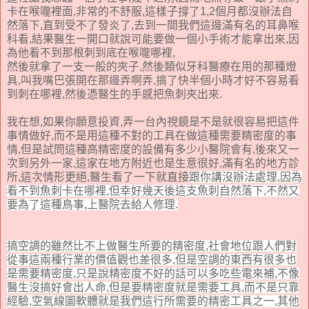
卡在喉嚨裡面,非常的不舒服,這樣子撐了1,2個月都沒辦法自
然落下,直到受不了發炎了,去到一間我們這邊滿有名的耳鼻喉
科看,結果醫生一開口就說可能要做一個小手術才能拿出來,因
為他看不到那根刺到底在喉嚨哪裡,
然後就拿了一支一般的夾子,然後類似牙科醫療在用的那種燈
具,叫我嘴巴張開在那邊弄啊弄,搞了快半個小時才好不容易看
到刺在哪裡,然後憑醫生的手感把魚刺夾出來.
我在想,如果你願意投資,弄一台內視鏡是不是就很容易把這件
事情做好,而不是用這種不對的工具在做這種需要精密度的事
情,但是試問這種高精密度的設備有多少小醫院會有,後來又一
次到另外一家,這家在地方附近也是生意很好,滿有名的地方診
所,這次情形更絕,醫生看了一下就直接
跟你講沒辦法處理,因為
看不到魚刺卡在哪裡,但幸好幾天後這支魚刺自然落下,不然又
要為了這種鳥事,上醫院去給人修理.
搞空調的雖然比不上做醫生所要的精密度,社會地位跟人們對
從事這兩種行業的價值觀也差很多,但是空調的東西有很多也
是需要精密度,只是說精密度不好的話可以多吃些電來補,不像
醫生沒搞好會出人命,但是要精密度就是需要工具,而不是只靠
經驗,空氣線圖軟體就是我們這行所需要的精密工具之一,其他