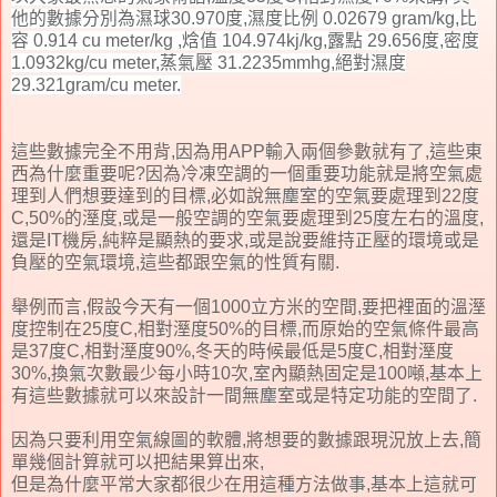
他的數據分別為濕球30.970度,濕度比例 0.02679 gram/kg,比
容 0.914 cu meter/kg ,焓值 104.974kj/kg,露點 29.656度,密度
1.0932kg/cu meter,蒸氣壓 31.2235mmhg,絕對濕度
29.321gram/cu meter.
這些數據完全不用背,因為用APP輸入兩個參數就有了,這些東
西為什麼重要呢?因為冷凍空調的一個重要功能就是將空氣處
理到人們想要達到的目標,必如說無塵室的空氣要處理到22度
C,50%的溼度,或是一般空調的空氣要處理到25度左右的溫度,
還是IT機房,純粹是顯熱的要求,或是說要維持正壓的環境或是
負壓的空氣環境,這些都跟空氣的性質有關.
舉例而言,假設今天有一個1000立方米的空間,要把裡面的溫溼
度控制在25度C,相對溼度50%的目標,而原始的空氣條件最高
是37度C,相對溼度90%,冬天的時候最低是5度C,相對溼度
30%,換氣次數最少每小時10次,室內顯熱固定是100噸,基本上
有這些數據就可以來設計一間無塵室或是特定功能的空間了.
因為只要利用空氣線圖的軟體,將想要的數據跟現況放上去,簡
單幾個計算就可以把結果算出來,
但是為什麼平常大家都很少在用這種方法做事,基本上這就可