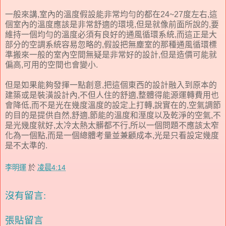
一般來講,室內的溫度假設能非常均勻的都在24~27度左右,這
個室內的溫度應該是非常舒適的環境,但是就像前面所說的,要
維持一個均勻的溫度必須有良好的通風循環系統,而這正是大
部分的空調系統容易忽略的,假設把無塵室的那種通風循環標
準搬來一般的室內空間無疑是非常好的設計,但是造價可能就
偏高,可用的空間也會變小.
但是如果能夠發揮一點創意,把這個東西的設計融入到原本的
建築或是裝潢設計內,不但人住的舒適,整體得能源運轉費用也
會降低,而不是光在幾度溫度的設定上打轉,說實在的,空氣調節
的目的是提供自然,舒適,節能的溫度和溼度以及乾淨的空氣,不
是光幾度就好,太冷太熱太髒都不行,所以一個問題不應該太窄
化為一個點,而是一個總體考量並兼顧成本,光是只看設定幾度
是不太準的.
李明運
於
凌晨4:14
沒有留言:
張貼留言