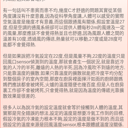
有一句話叫不患貧而患不均,幾度C才舒適的問題其實從某個
角度講沒有什麼意義,因為從科學角度講,人體可以感受的實際
空氣溫度是幾度才有意義,而這個跟通風有關係,假設室溫是27
度,但是空調的通風系統卻可以提供人體每秒2m的風速及一定
的風量,那麼應該不會覺得熱並且也舒適,因為風跟人體之間的
溫差有10度,透過風的傳送,熱量就可以移動,27度或是28度可
能都不會覺得熱.
但是如果說把冷氣設定在22度,但是風量不夠,22度的溫度只是
回風口sensor偵測到的溫度,那就會產生一個狀況,就是靠近冷
氣的人冷的半死,離遠的人熱的半死,因為冷風吹不到遠的地方.
只能靠溫度的擴散.如果只靠溫度的擴散就能把冷度平均分配
到整個房子的室內空間,那麼在廚房裡面揮汗如雨的廚師跟媽
媽們應該都會被烤死,火爐的溫度隨便也幾百度,但是人在廚房
裏工作卻不會被烤死,只會覺得熱,就是因為溫度的傳遞光靠擴
散效果是很差的.
很多人以為說冷氣的設定溫度就會等於接觸到人體的溫度,其
實那是完全錯誤的想法,設定的溫度是想要冷氣工作到的目標,
假設冷氣的冷凍能力根本不夠,設定的溫度是做不到的.而且這
個設定的溫度來源是回風溫度sensor,根本跟體感溫度沒關係.