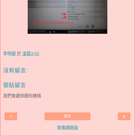
李明運
於
凌晨3:02
沒有留言:
張貼留言
我們會盡快跟你連絡
‹
›
首頁
查看網路版