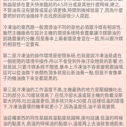
無論是排在夏天快來臨前的4,5月分或是其他什麼時候,總之,
不管油有沒有變質或是必須更換,時間到換掉就是了,而為什麼
要把好好的油換掉不去找原因卻很少人提起.
冷凍油的東西跟一般潤滑油不同的是他必須跟冷媒有相容性,
雖然主機廠商在設計主機的潤滑系統時會盡量讓冷媒跟油的
迴路盡量的分離,但是基本上兩者還是會混在一起,所以跟冷媒
的相容性一定要有.
第二是冷凍油的操作環境是密閉系統,也就是說冷凍油是處在
一個密閉的環境中操作,所以不會受到外來汙染物質的影響,也
就是說,只要冷媒系統不開放,基本上冷凍油不容易變質跟損壞,
這可以從油換下來顏色頂多就是比新油黃一點,但是不會像車
子的機油換下來全都是黑的.
第三是冷凍油的工作溫度不高,主機最熱的地方是壓縮機吐出
口的部分,6,70度就很高了,在低冷卻水溫或是主機的負載沒那
麼大的時,吐出溫度更低,頂多就只有4,50度,在這樣低溫的環境
下,冷凍油要壞的機率就更小了,因為溫度低,油不容易變質.
油這種東西的特性是越高溫黏度就越稀,換句話講,低溫的時候
油的黏度大,高溫的時候油的黏度小,溫度再上去油就會燒起來,