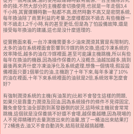
從另一個角度講,油的使用跟運轉時數有關係,一台主機除非死
命的操,不然大部分的主機都會切換使用,也就是一年走個3,4
千小時,其實運轉時數一點都不高,既然時數不高又是密閉系統,
每年換油除了商業利益的考量,怎麼樣都說不過去.有些機器一
年不過走1,2千小時,有的甚至更低,但是為了怕設備故障,還是
接受每年換油的建議,這也是沒什麼道理的.
從實務面來看,一台冷凍機需要多少油來潤滑其實是有限制的,
太多的油在系統裡面會影響到冷媒的熱交換,造成冷凍系統的
效率降低,越多的油在冷媒裡面,甚至可能讓主機跳機,所以有些
每年在換油的機器,因為操作保養的人沒概念,油越加越多,搞到
最後再來弄什麼冷凍油淨化及系統處理,想像一個情境,假設設
備裡面只要1個單位的油,主機跑了十年下來,每年多灌了10%
的油在裡面,十年下來系統裡面的油就是2倍,系統效率怎麼會
好?
有強制潤滑系統的主機(有油泵的)比較不會發生這樣的問題,
如果只是靠重力潤滑及回油,因為系統操作的條件不見得固定,
難免會發生油全部跑到蒸發器側的狀況,這時候主機就會常常
跳機,這個就是沒保養搞不好還不會壞,越保養越糟,因為現場的
人不見得精確的去量測放出來的油量,放了一桶油出來結果打
了2桶進去,油又不會自動消失,結局就是越搞越糟.