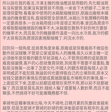
所以說在我的看法,冷凍主機的換油應該是用驗的,先化驗油質
有沒有變質,如果沒有變質就不用換,一來省下大把銀子,二來也
是環保愛物.看看家中使用的冰箱壓縮機就好,原廠出廠根本連
換油的機會都沒有,直接銅管全部燒死,冰箱比冷氣運轉的時數
一定要高很多,一台冰箱用個10年是很正常的事,會因為潤滑不
良導致壓縮機燒毀的機率不大,冰箱擺在散熱不好的地方要掛
的機率才大.而且氣冷的機器運作溫度一向比水冷高,氣冷的都
不太容易因為潤滑因素燒壓縮機了,何況水冷的.
回到另一個角度,從商業角度來看,原廠或是保養廠商不做這些
動作就沒錢賺,不管是公家或是私人的機構,長久以來主機一定
必須做年度保養的觀念早就深植人心,不管用招標的或是跟原
廠直接議價,客戶的心態就像買保險,到底需不需要不是重點,重
點是沒做萬一出事了怎麼交代,中國人的觀念裡面每個人必須
英明威武不能犯錯,無論如何也要捍衛自己的立場到底,原本又
省錢又健康的事情反而變成異端跟擾亂市場秩序的事情,萬一
上面追究下來,怎麼以前都這樣現在突然不用,那以前不就都被
騙了.而且還是莫名其妙,錢給人騙了還要幫人數鈔票.而且不能
聲張,不然搞得不好可能連職務都不保.
拿掃地這種事情來比喻,今天不掃地,日積月累的灰塵就會越來
越厚,但是怎麼掃才算掃的好掃的乾淨後面卻是有程序的,亂掃