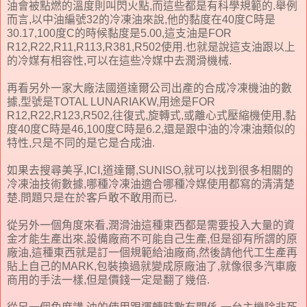
油會被點燃的溫度則叫閃火點,而這些都是有科學規範的.舉例
而言,以中油編號32的冷凍油來說,他的黏度在40度C時是
30.17,100度C的時候黏度是5.00,這支油是FOR
R12,R22,R11,R113,R381,R502使用.也就是說這支油跟以上
的冷媒有相容性,可以在這些冷媒中去潤滑機械.
再看另外一家大廠法國道達爾公司出產的合成冷凍機油的數
據,型號是TOTAL LUNARIAKW,用途是FOR
R12,R22,R123,R502,往復式,旋轉式,或離心式壓縮機使用,黏
度40度C時是46,100度C時是6.2,還是跟中油的冷凍油類似的
特性,只是不同的是它是合成油.
如果去搜尋美孚,ICI,道達爾,SUNISO,就可以找到很多相關的
冷凍油技術數據,哪種冷凍油適合哪種冷媒使用都寫的清清楚
楚.問題只是在於客戶敢不敢用而已.
從另外一個角度來看,潤滑油這種東西都是需要投入大量的資
金才能生產出來,設備廠商不可能自己生產,但是卻有所謂的原
廠油,這種東西就是訂一個規範給油廠商,然後請他代工生產再
貼上自己的MARK,包裝換過就變成原廠油了,就像很多汽車廠
商用的手法一樣,但是價錢一定是翻了幾倍.