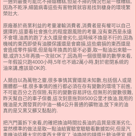
一通到最後可能比不掃還糟糕,但是不掃的情況也是一樣糟糕,
因為不乾淨,細菌病毒這些有害物質就容易找到棲身的環境繁
榮壯大.
原廠基於商業利益的考量灌輸消費者,消費者是有權可以自己
選擇的,這要看社會進化的程度跟風險的考量,沒有東西是永遠
不會壞,油真的跑了太久還是會劣化,這時候不換是不行的,因為
機械的東西即使有油膜保護還是會磨損,這些磨損的東西還是
會造成零件損壞,但是每年換真的是不必要,取一點油出來驗一
驗,或許3,5年再換一次就OK了,因為用一個很簡單的數學來看,
一年假設只跑4000小時,5年也不過2萬小時,對於密閉系統的
油來講,應該是OK的.
人類自以為萬物之靈,很多事情其實還是未知數,包括個人或是
團體都一樣,很多事情的進行都必須在存有變數的環境下前進,
不可能百分之百保險,有形的變數容易評估,但無形的變數很難,
昨天幫自己的車子保養,這次刻意拖到8500公里才換油,我用的
機油是大潤發買的中油一桶4公升普通的礦物油,放下來的油
真的是又黑又髒又黏黏的.
把汽門蓋拆下來看,的確把換油時間拉長油的品質是逐漸劣化,
當然標準的做法是取一點油給實驗室驗驗看數據如何,但是汽
車機油這種大宗的東西太便宜了,油換掉的錢還比驗油便宜,經