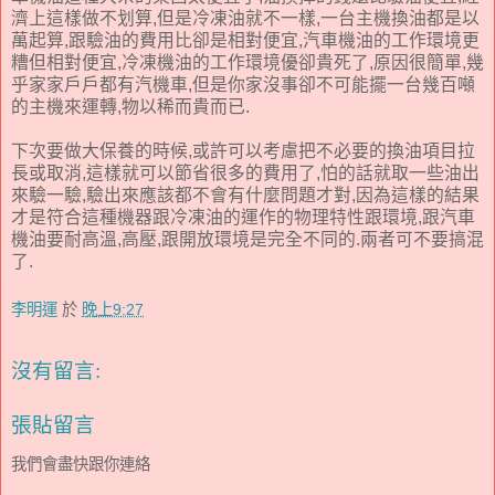
濟上這樣做不划算,但是冷凍油就不一樣,一台主機換油都是以
萬起算,跟驗油的費用比卻是相對便宜,汽車機油的工作環境更
糟但相對便宜,冷凍機油的工作環境優卻貴死了,原因很簡單,幾
乎家家戶戶都有汽機車,但是你家沒事卻不可能擺一台幾百噸
的主機來運轉,物以稀而貴而已.
下次要做大保養的時候,或許可以考慮把不必要的換油項目拉
長或取消,這樣就可以節省很多的費用了,怕的話就取一些油出
來驗一驗,驗出來應該都不會有什麼問題才對,因為這樣的結果
才是符合這種機器跟冷凍油的運作的物理特性跟環境,跟汽車
機油要耐高溫,高壓,跟開放環境是完全不同的.兩者可不要搞混
了.
李明運
於
晚上9:27
沒有留言:
張貼留言
我們會盡快跟你連絡