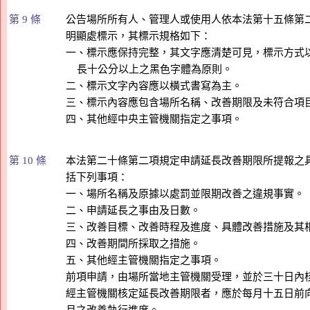
第 9 條
公告場所所有人、管理人或使用人依本法第十五條第二
明顯處標示，其標示規格如下：

一、標示應保持完整，其文字應清楚可見，標示方式以
    長十公分以上之黑色字體為原則。

二、標示文字內容應以橫式書寫為主。

三、標示內容應包含場所名稱、改善期限及未符合項目
第 10 條
本法第二十條第二項規定申請延長改善期限所提報之具
括下列事項：

一、場所名稱及原據以處罰並限期改善之違規事實。

二、申請延長之事由及日數。

三、改善目標、改善時程及進度、具體改善措施及其相
四、改善期間所採取之措施。

五、其他經主管機關指定之事項。

前項申請，由場所當地主管機關受理，並於三十日內核
經主管機關核定延長改善期限者，應於每月十五日前向