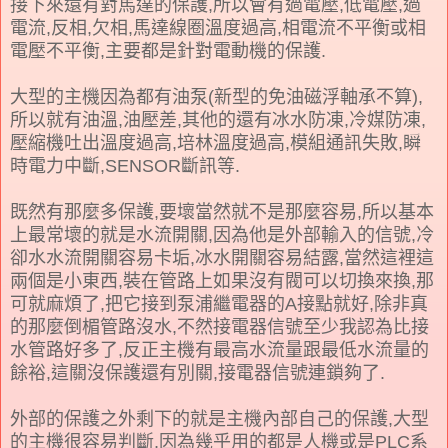
接下來還有對馬達的保護,所以會有過電壓,低電壓,過
電流,反相,欠相,馬達線圈溫度過高,相電流不平衡或相
電壓不平衡,主要都是針對電動機的保護.
大型的主機因為都有油泵(新型的免油磁浮軸承不算),
所以就有油溫,油壓差,其他的還有冰水防凍,冷媒防凍,
壓縮機吐出溫度過高,培林溫度過高,模組通訊失敗,瞬
時電力中斷,SENSOR斷訊等.
既然有那麼多保護,要壞當然就不是那麼容易,所以基本
上最常壞的就是水流開關,因為他是外部輸入的信號,冷
卻水水流開關容易卡垢,冰水開關容易結露,當然這裡這
兩個是小東西,裝在管路上如果沒有閥可以切換來換,那
可就麻煩了,把它接到泵浦繼電器的A接點就好,除非真
的那麼倒楣管路沒水,不然接電器信號至少我認為比接
水管路好多了,反正主機有最高水流量跟最低水流量的
餘裕,這關沒保護還有別關,接電器信號連鎖夠了.
外部的保護之外剩下的就是主機內部自己的保護,大型
的主機很容易判斷,因為幾乎用的都是人機或是PLC系