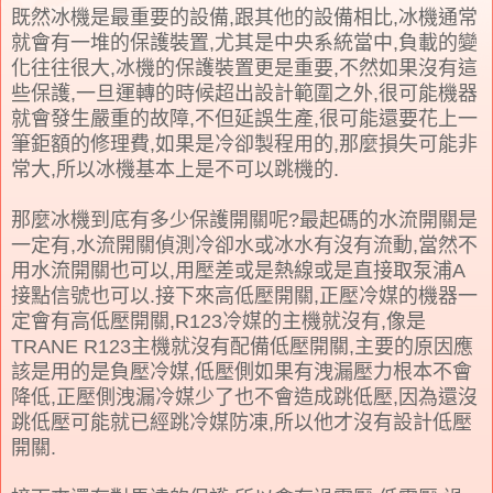
既然冰機是最重要的設備,跟其他的設備相比,冰機通常
就會有一堆的保護裝置,尤其是中央系統當中,負載的變
化往往很大,冰機的保護裝置更是重要,不然如果沒有這
些保護,一旦運轉的時候超出設計範圍之外,很可能機器
就會發生嚴重的故障,不但延誤生產,很可能還要花上一
筆鉅額的修理費,如果是冷卻製程用的,那麼損失可能非
常大,所以冰機基本上是不可以跳機的.
那麼冰機到底有多少保護開關呢?最起碼的水流開關是
一定有,水流開關偵測冷卻水或冰水有沒有流動,當然不
用水流開關也可以,用壓差或是熱線或是直接取泵浦A
接點信號也可以.接下來高低壓開關,正壓冷媒的機器一
定會有高低壓開關,R123冷媒的主機就沒有,像是
TRANE R123主機就沒有配備低壓開關,主要的原因應
該是用的是負壓冷媒,低壓側如果有洩漏壓力根本不會
降低,正壓側洩漏冷媒少了也不會造成跳低壓,因為還沒
跳低壓可能就已經跳冷媒防凍,所以他才沒有設計低壓
開關.