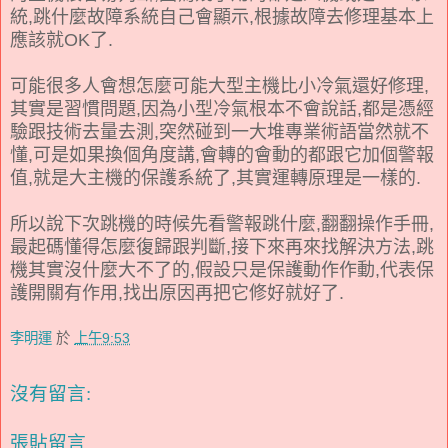
統,跳什麼故障系統自己會顯示,根據故障去修理基本上
應該就OK了.
可能很多人會想怎麼可能大型主機比小冷氣還好修理,
其實是習慣問題,因為小型冷氣根本不會說話,都是憑經
驗跟技術去量去測,突然碰到一大堆專業術語當然就不
懂,可是如果換個角度講,會轉的會動的都跟它加個警報
值,就是大主機的保護系統了,其實運轉原理是一樣的.
所以說下次跳機的時候先看警報跳什麼,翻翻操作手冊,
最起碼懂得怎麼復歸跟判斷,接下來再來找解決方法,跳
機其實沒什麼大不了的,假設只是保護動作作動,代表保
護開關有作用,找出原因再把它修好就好了.
李明運
於
上午9:53
沒有留言:
張貼留言