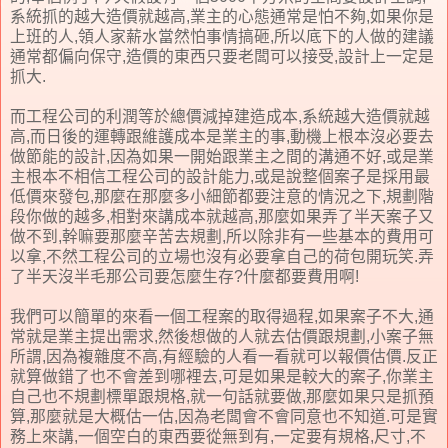
系統抓的越大造價就越高,業主的心態通常是怕不夠,如果你是
上班的人,領人家薪水當然怕事情搞砸,所以底下的人做的建議
通常都偏向保守,造價的東西只要老闆可以接受,設計上一定是
抓大.
而工程公司的利潤等於總價減掉建造成本,系統越大造價就越
高,而日後的運轉跟維護成本是業主的事,動機上根本沒必要去
做節能的設計,因為如果一開始跟業主之間的溝通不好,或是業
主根本不相信工程公司的設計能力,或是說整個案子是採用最
低價來發包,那麼在那麼多小細節都要注意的情況之下,規劃階
段你做的越多,相對來講成本就越高,那麼如果弄了半天案子又
做不到,幹嘛要那麼辛苦去規劃,所以除非有一些基本的費用可
以拿,不然工程公司的立場也沒有必要拿自己的荷包開玩笑.弄
了半天沒半毛那公司要怎麼生存?什麼都要費用啊!
我們可以簡單的來看一個工程案的取得過程,如果案子不大,通
常就是業主提出需求,然後想做的人就去估價跟規劃,小案子無
所謂,因為複雜度不高,有經驗的人看一看就可以報價估價.反正
就算做錯了也不會差到哪裡去,可是如果是較大的案子,你業主
自己也不規劃標單跟規格,就一句話就要做,那麼如果只是抓預
算,那麼就是大概估一估,因為老闆會不會同意也不知道.可是實
務上來講,一個空白的東西要從無到有,一定要有規格,尺寸,不