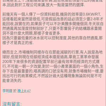
百萬甚至上千,沒動還是要折舊,這些就是必須要付出的機會成
本,因此對於工程公司來講,放大一點是當然的選擇.
前幾天有一個人傳了一份資料給我,機房的效率是0.6KW/RT,
這樣看起來當然是很低,可是假設改善的話必須至少要2-8年才
能回收,說實在的,如果房子可以不計美醜多開幾個洞,冬天就自
然通風再加溼度控制就好了,只要不影響房子的結構跟承重開
洞不是什麼大問題,那樣子會省更多.
因為只要最低量的冰水就可以控制溼度,其他的靠自然通風,那
樣子才是真正的省.
總而言之,市場機制同樣存在在節能減碳的行業,有人說是為地
球好,但是到現在低碳經濟成本還是過高,畢竟工業革命發展
200年下來很多的資源配置早就已最有效率而經濟的方式運
行,不可能一朝一夕改變,對於一個小產業裏面的一個小角色,生
存下去是最重要的,唱高調的口號沒有用,就像市場機制一樣,要
找出可行的商業模式,不然設計過大這種現象無論如何是不可
能會消失的.
李明運
於
晚上8:47
沒有留言: