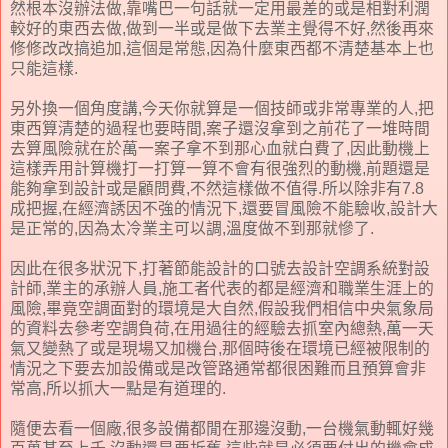
然根本沒辦法做,靠嘴巴一句話就一定用最差的或是相對利潤
較好的東西去做,做到一半或是做下去業主覺得不好,然後再來
修修改改搞追加,這個是常態,因為什麼東西都不清楚基本上也
只能這樣.
另外換一個角度講,今天你就算是一個技師或非常專業的人,把
東西算清楚的過程也要時間,案子還沒拿到之前花了一堆時間
去算風險就在於萬一案子拿不到那心血就白費了,因此動機上
這樣弄用計算機打一打算一算不會有很強烈的動機,前題還是
能夠拿到設計或是顧問費,不然這樣做不值得.所以除非有7.8
成把握,在經濟誘因不強的情況下,還要冒風險不能驗收,設計大
是正常的,因為太冷業主可以調,溫度做不到那就慘了.
因此在很多狀況下,打著節能設計的口號去設計空調系統對設
計師,業主的承辦人員,施工者代表的都是經濟和職業生涯上的
風險,畢竟空調面對的環境是大自然,假設我們相信中央氣象局
的資料去參考空調負荷,在用過往的經驗去抓室內總熱,萬一天
氣又變熱了或是現場又加機台,那個時後在環境已經被限制的
情況之下要去加設備或是改管路通常都很困難而且預算會非
常高,所以抓大一點是有道理的.
隨便去看一個廠,很多設備都閒在那邊沒動,一台機氣動輒好幾