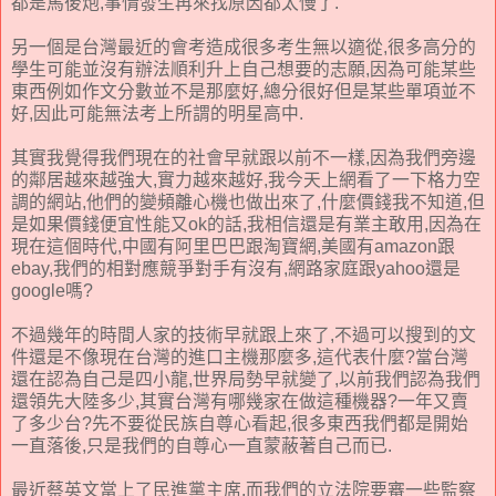
都是馬後炮,事情發生再來找原因都太慢了.
另一個是台灣最近的會考造成很多考生無以適從,很多高分的
學生可能並沒有辦法順利升上自己想要的志願,因為可能某些
東西例如作文分數並不是那麼好,總分很好但是某些單項並不
好,因此可能無法考上所謂的明星高中.
其實我覺得我們現在的社會早就跟以前不一樣,因為我們旁邊
的鄰居越來越強大,實力越來越好,我今天上網看了一下格力空
調的網站,他們的變頻離心機也做出來了,什麼價錢我不知道,但
是如果價錢便宜性能又ok的話,我相信還是有業主敢用,因為在
現在這個時代,中國有阿里巴巴跟淘寶網,美國有amazon跟
ebay,我們的相對應競爭對手有沒有,網路家庭跟yahoo還是
google嗎?
不過幾年的時間人家的技術早就跟上來了,不過可以搜到的文
件還是不像現在台灣的進口主機那麼多,這代表什麼?當台灣
還在認為自己是四小龍,世界局勢早就變了,以前我們認為我們
還領先大陸多少,其實台灣有哪幾家在做這種機器?一年又賣
了多少台?先不要從民族自尊心看起,很多東西我們都是開始
一直落後,只是我們的自尊心一直蒙蔽著自己而已.
最近蔡英文當上了民進黨主席,而我們的立法院要審一些監察