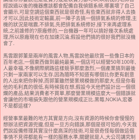
經說過以後的機器應該都會配備自我偵錯系統,哪裏壞了自己
會顯示,可是空調這個東西就是很奇怪,有些東西就非得人去換
才可以,因此技術定輸贏,前一陣子去搞一個排氣系統的修理,主
機的狀況是喘震,不排氣,先把排氣系統修好,接下來再處理系
統,之前誰修的?原廠修的,一台機器一年可以搞好幾次系統處
理,所以原廠現在也在加速沉淪,假設他們搞的很好我們就沒機
會了.
馬雲跟郭董是兩岸的風雲人物,馬雲說他最欣賞一些像日本的
百年老店,一個東西做到最純最美,一個店可以經營50年100年,
人最幸福,不像網際網路這樣競爭那麼激烈,一個產業搞到最後
只剩一家兩家可以生存,因為隨時不知道有哪個比你更有創意
的人出來把你幹掉,而郭董雖然營業規模做的那麼大,但是你看
他的毛利真的很低,有時候我在想,假設今天他們設計出一個很
爛的產品,結果消費者不買單,那麼營業規模這麼大一個錯誤就
會讓他的市場損失跟他的營業規模成正比.黑莓,NOKIA,宏碁
不是都這樣?
經營事業最難的地方其實是方向,沒有資源的時候你會慢慢的
想辦法把資源兜攏,但是一旦方向錯誤,那個是很可怕的,今天我
們說設備修理其實沒什麼高深的技術,可是很奇怪每個做這個
事情不見得都能有一樣的服務水準,關鍵就是人,大公司講究制