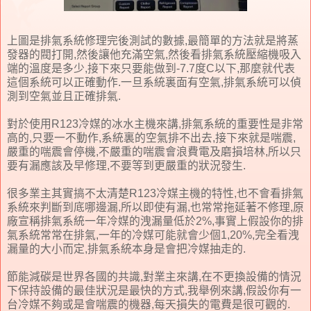
上圖是排氣系統修理完後測試的數據,最簡單的方法就是將蒸
發器的閥打開,然後讓他充滿空氣,然後看排氣系統壓縮機吸入
端的溫度是多少,接下來只要能做到-7.7度C以下,那麼就代表
這個系統可以正確動作.一旦系統裏面有空氣,排氣系統可以偵
測到空氣並且正確排氣.
對於使用R123冷媒的冰水主機來講,排氣系統的重要性是非常
高的,只要一不動作,系統裏的空氣排不出去,接下來就是喘震,
嚴重的喘震會停機,不嚴重的喘震會浪費電及磨損培林,所以只
要有漏應該及早修理,不要等到更嚴重的狀況發生.
很多業主其實搞不太清楚R123冷媒主機的特性,也不會看排氣
系統來判斷到底哪邊漏,所以即使有漏,也常常拖延著不修理,原
廠宣稱排氣系統一年冷媒的洩漏量低於2%,事實上假設你的排
氣系統常常在排氣,一年的冷媒可能就會少個1,20%,完全看洩
漏量的大小而定,排氣系統本身是會把冷媒抽走的.
節能減碳是世界各國的共識,對業主來講,在不更換設備的情況
下保持設備的最佳狀況是最快的方式,我舉例來講,假設你有一
台冷媒不夠或是會喘震的機器,每天損失的電費是很可觀的.