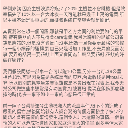
舉例來講,因為主機洩漏冷媒少了20%,主機並不會跳機,但是效
率損失了10%,以一台大冰機一天可能就是幾千上萬的電費,所
以主機不漏是很重要的,而排氣系統正常與否就是關鍵.
其實我常在想一個問題,那就是甲乙方之間的利益要如何的平
衡,擁有機器的人不見得會care電費,我最常聽到的是幫公司省
錢是應該的,但是沒有省反而沒事,因為一旦你要更嚴格的管控
每一個小細節的運轉,對自己只是增加工作量,不去弄他反而沒
事,要弄的話萬一要花錢上面又會問為什麼又要花錢,花錢的好
處在哪裡?
我們假設同樣一部車一台可以跑10公里,另外一台可以9公里,
相差10%,可是因為這是系統裏面的東西,台電收錢是用total去
算,所以個別的耗電量差異很難或是不會出現在報表上,我今天
幫公司做這些事通常是有功無賞,打破要賠,像現在飯碗那麼難
捧的時代,多一事不如少一事的心態是很正常的.
前一陣子台灣捷運發生隨機殺人的流血事件,很不幸的造成了
嚴重的傷亡,然後開始就有人說台灣的每個方面發生了多少的
問題才會有這樣的事情發生,這個令人非常遺憾的事情,一個偏
執的人可以造成社會國家和家庭這麼大的傷害,很多事情大家