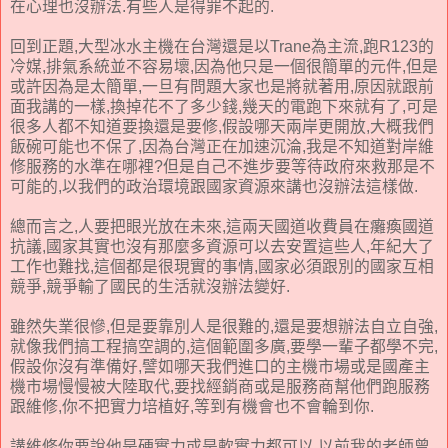
在心理也沒辦法.有些人是得罪不起的.
回到正題,大型冰水主機在台灣還是以Trane為主流,跑R123的
冷媒,排氣系統並不容易壞,因為他只是一個很簡單的元件,但是
或許因為是太簡單,一旦有問題大家也是將就著用,原因就跟前
面我講的一樣,換掉花不了多少錢,幾天的電跑下來就有了,可是
很多人都不知道要換還是要修,假設哪天兩岸更開放,大概我們
飯碗可能也不保了,因為台灣正在加速沉淪,我是不知道對岸維
修服務的水準在哪裡?但是自己不進步要等待政府來救那是不
可能的,以我們的政治環境跟國家資源來講也沒辦法這樣做.
總而言之,人要把眼光放在未來,這兩天國道收費員在癱瘓國道
抗議,國家其實也沒有那麼多資源可以去安置這些人,年紀大了
工作也難找,這個都是很現實的事情,國家必須跟別的國家互相
競爭,競爭輸了國民的生活就沒辦法變好.
雖然失業很慘,但是要靠別人是很難的,還是要想辦法自立自強,
就像我們搞工程搞空調的,這個範圍多廣,要學一輩子都學不完,
假設你沒有準備好,譬如哪天我們進口的主機市場或是國產主
機市場慢慢被大陸取代,要找經銷商或是服務商幫他們跑服務
跟維修,你不把實力培植好,等到有機會也不會輪到你.
講維修你要說他是硬實力或是軟實力都可以,以前我的老師曾