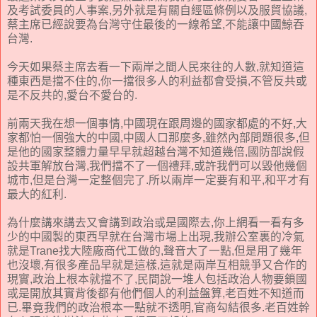
及考試委員的人事案,另外就是有關自經區條例以及服貿協議,
蔡主席已經說要為台灣守住最後的一線希望,不能讓中國鯨吞
台灣.
今天如果蔡主席去看一下兩岸之間人民來往的人數,就知道這
種東西是擋不住的,你一擋很多人的利益都會受損,不管反共或
是不反共的,愛台不愛台的.
前兩天我在想一個事情,中國現在跟周邊的國家都處的不好,大
家都怕一個強大的中國,中國人口那麼多,雖然內部問題很多,但
是他的國家整體力量早早就超越台灣不知道幾倍,國防部說假
設共軍解放台灣,我們擋不了一個禮拜,或許我們可以毀他幾個
城市,但是台灣一定整個完了.所以兩岸一定要有和平,和平才有
最大的紅利.
為什麼講來講去又會講到政治或是國際去,你上網看一看有多
少的中國製的東西早就在台灣市場上出現,我辦公室裏的冷氣
就是Trane找大陸廠商代工做的,聲音大了一點,但是用了幾年
也沒壞,有很多產品早就是這樣,這就是兩岸互相競爭又合作的
現實,政治上根本就擋不了,民間說一堆人包括政治人物要鎖國
或是開放其實背後都有他們個人的利益盤算,老百姓不知道而
已.畢竟我們的政治根本一點就不透明,官商勾結很多.老百姓幹