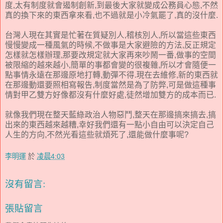
度,太有制度就會遏制創新,到最後大家就變成公務員心態,不然
真的換下來的東西拿來看,也不過就是小冷氣罷了,真的沒什麼.
台灣人現在其實是忙著在質疑別人,稽核別人,所以當這些東西
慢慢變成一種風氣的時候,不做事是大家避險的方法,反正規定
怎樣就怎樣辦理,那要改規定就大家再來吵鬧一番,做事的空間
被限縮的越來越小,簡單的事都會變的很複雜,所以才會隨便一
點事情永遠在那邊原地打轉,動彈不得.現在去維修,新的東西就
在那邊動還要照相寫報告,制度當然是為了防弊,可是做這種事
情對甲乙雙方好像都沒有什麼好處,徒然增加雙方的成本而已.
就像我們現在整天藍綠政治人物惡鬥,整天在那邊搞來搞去,搞
出來的東西越來越糟,幸好我們還有一點小自由可以決定自己
人生的方向,不然光看這些就煩死了,還能做什麼事呢?
李明運
於
凌晨4:03
沒有留言:
張貼留言