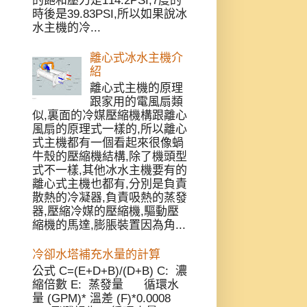
的飽和壓力是114.2PSI,7度的
時後是39.83PSI,所以如果說冰
水主機的冷...
離心式冰水主機介
紹
離心式主機的原理
跟家用的電風扇類
似,裏面的冷媒壓縮機構跟離心
風扇的原理式一樣的,所以離心
式主機都有一個看起來很像蝸
牛殼的壓縮機結構,除了機頭型
式不一樣,其他冰水主機要有的
離心式主機也都有,分別是負責
散熱的冷凝器,負責吸熱的蒸發
器,壓縮冷媒的壓縮機,驅動壓
縮機的馬達,膨脹裝置因為角...
冷卻水塔補充水量的計算
公式 C=(E+D+B)/(D+B) C: 濃
縮倍數 E: 蒸發量 循環水
量 (GPM)* 溫差 (F)*0.0008