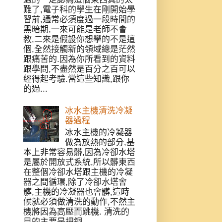
難了,電子科的學生在剛開始學
習前,通常必須度過一段時間的
黑暗期,一來可能是老師不會
教,二來是假設你想學的不是這
個,全然接觸新的領域總是茫然
跟痛苦的.因為你所看到的資料
跟學問,不盡然是百分之百可以
經得起考驗.當這些知識,跟你
的過...
冰水主機清洗冷凝
器過程
冰水主機的冷凝器
做為放熱的部分,基
本上非常容易髒,因為冷卻水塔
是屬於開放式系統,所以髒東西
在整個冷卻水塔跟主機的冷凝
器之間循環,除了冷卻水塔會
髒,主機的冷凝器也會髒,這時
候就必須做清洗的動作,不然主
機將因為高壓而跳機. 清洗的
目的主要是把銅...