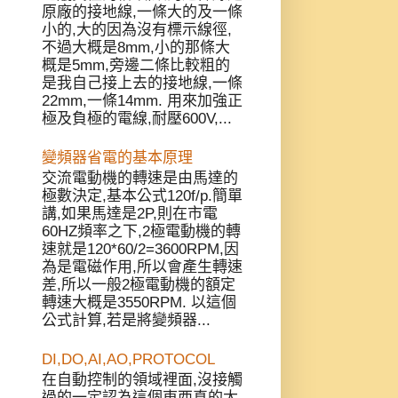
原廠的接地線,一條大的及一條
小的,大的因為沒有標示線徑,
不過大概是8mm,小的那條大
概是5mm,旁邊二條比較粗的
是我自己接上去的接地線,一條
22mm,一條14mm. 用來加強正
極及負極的電線,耐壓600V,...
變頻器省電的基本原理
交流電動機的轉速是由馬達的
極數決定,基本公式120f/p.簡單
講,如果馬達是2P,則在市電
60HZ頻率之下,2極電動機的轉
速就是120*60/2=3600RPM,因
為是電磁作用,所以會產生轉速
差,所以一般2極電動機的額定
轉速大概是3550RPM. 以這個
公式計算,若是將變頻器...
DI,DO,AI,AO,PROTOCOL
在自動控制的領域裡面,沒接觸
過的一定認為這個東西真的太