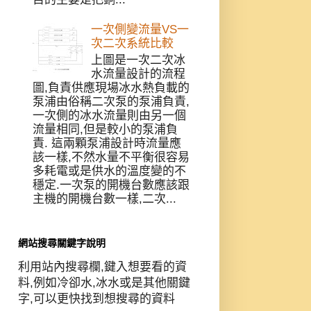
一次側變流量VS一
次二次系統比較
上圖是一次二次冰
水流量設計的流程
圖,負責供應現場冰水熱負載的
泵浦由俗稱二次泵的泵浦負責,
一次側的冰水流量則由另一個
流量相同,但是較小的泵浦負
責. 這兩顆泵浦設計時流量應
該一樣,不然水量不平衡很容易
多耗電或是供水的溫度變的不
穩定.一次泵的開機台數應該跟
主機的開機台數一樣,二次...
網站搜尋關鍵字說明
利用站內搜尋欄,鍵入想要看的資
料,例如冷卻水,冰水或是其他關鍵
字,可以更快找到想搜尋的資料