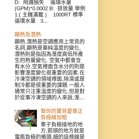
D: 飛濺損失 循環水量
(GPM)*0.0002 B: 排放量 舉例
1:( 主機滿載 ) 1000RT 標準
循環水量 3...
顯熱及潛熱
顯熱,潛熱是空調應用上常見的
名詞,顯熱是單純溫度的變化,
潛熱則是指因為溼度高低所產
生的熱量變化. 空氣中都會含
有水分,空氣裡面含水分的則是
影響溼度變化很重要的因素.在
冷凍空調的領域裡面,除濕或是
制冷都是很重要的課題.一般人
通常只注重溫度的變化,但是對
於從事冷凍空調的人來說,溼...
幫你的寶貝愛車正
負極線加粗
車子負極接地的地
方,箭頭的地方就是
電瓶負極的樁頭,細的這條線是