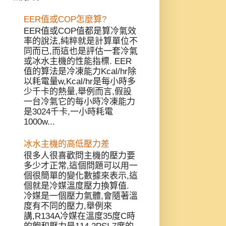
EER值或COP怎麼算?
EER值或COP值都是算冷氣效
率的說法,純粹就是計算單位不
同而已,而這也是評估一套冷氣
或冰水主機的性能指標. EER
值的算法是冷凍能力Kcal/hr除
以耗電量w,Kcal/hr是每小時多
少千卡的熱量,舉例而言,假設
一台冷氣它的每小時冷凍能力
是3024千卡,一小時耗電
1000w...
冰水主機的高低壓力差
很多人很喜歡問主機的壓力要
多少才正常,這個問題可以用一
個很簡單的變化數據來表示,這
個就是冷媒溫度壓力換算值.
冷媒是一個壓力氣體,會隨著溫
度有不同的壓力,舉例來
講,R134A冷媒在溫度35度C時