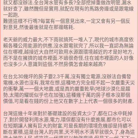
就又都沒辦法.全台灣水管有多長?全部挖掉重做改明管,漏水
就好查了,雖然醜但是實用,就配在現有的馬路旁邊或是跟電線
一起跑,
難道這樣不行嗎?每當有一個意見出來,一定又會有另一個反
對意見,然後最後就是在那邊瞎耗.
老天爺的威力最大,不下雨就搞死一堆人了,現代的城市高度依
賴各種公用能源的供應,沒水跟電就完了,所以我一直認為無論
住在哪裡,越接近大自然可飲用水源跟環境越近的才是好地方,
而不是在擁擠的城市裡面.不過很奇怪,住在城市裡面的人好像
也沒多少人意識到這個,不然房價怎會越來越高?
在台北30幾坪的房子要2.3千萬,沒有獨立電源,沒辦法自備發
電機,水源也沒有,我常在想,這種地方完全經不起一次嚴重天災
的衝擊,萬一一個大地震,或是真的嚴重乾旱(地球沙漠化是趨
勢,太陽的耀斑似乎也在加強),這種幾千萬的房子根本沒那個
價值,可是看在錢的份上他又在數字上上代表一個很多的財產.
台灣這幾十年來對於基礎建設的投資太少了,都在口水中耗掉
了,對於開發利用水源,電力,環保都沒有什麼進展,都市化可以
在短期讓人擁有巨大的財富,可是長期的環境危機卻是持續不
斷在累積,這是台灣人的共業,天不明水不清早就很久了,身為這