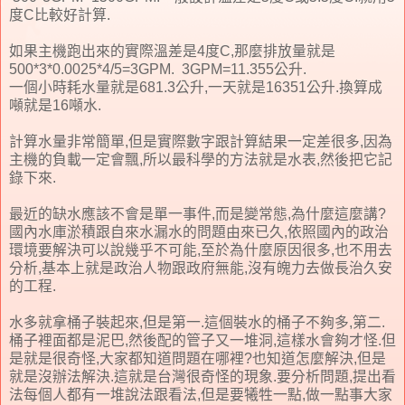
度C比較好計算.
如果主機跑出來的實際溫差是4度C,那麼排放量就是
500*3*0.0025*4/5=3GPM. 3GPM=11.355公升.
一個小時耗水量就是681.3公升,一天就是16351公升.換算成
噸就是16噸水.
計算水量非常簡單,但是實際數字跟計算結果一定差很多,因為
主機的負載一定會飄,所以最科學的方法就是水表,然後把它記
錄下來.
最近的缺水應該不會是單一事件,而是變常態,為什麼這麼講?
國內水庫淤積跟自來水漏水的問題由來已久,依照國內的政治
環境要解決可以說幾乎不可能,至於為什麼原因很多,也不用去
分析,基本上就是政治人物跟政府無能,沒有魄力去做長治久安
的工程.
水多就拿桶子裝起來,但是第一.這個裝水的桶子不夠多,第二.
桶子裡面都是泥巴,然後配的管子又一堆洞,這樣水會夠才怪.但
是就是很奇怪,大家都知道問題在哪裡?也知道怎麼解決,但是
就是沒辦法解決.這就是台灣很奇怪的現象.要分析問題,提出看
法每個人都有一堆說法跟看法,但是要犧牲一點,做一點事大家