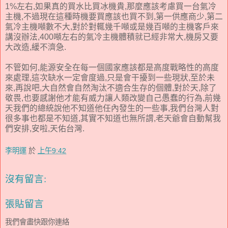
1%左右,如果真的買水比買冰機貴,那麼應該考慮買一台氣冷
主機,不過現在這種時機要買應該也買不到,第一供應商少,第二
氣冷主機噸數不大,對於對輒幾千噸或是幾百噸的主機客戶來
講沒辦法,400噸左右的氣冷主機體積就已經非常大,機房又要
大改造,緩不濟急.
不管如何,能源安全在每一個國家應該都是高度戰略性的高度
來處理,這次缺水一定會度過,只是會干擾到一些現狀,至於未
來,再說吧,大自然會自然淘汰不適合生存的個體,對於天,除了
敬畏,也要感謝他才能有威力讓人類改變自己愚蠢的行為,前幾
天我們的總統說他不知道他任內發生的一些事,我們台灣人對
很多事也都是不知道,其實不知道也無所謂,老天爺會自動幫我
們安排,安啦,天佑台灣.
李明運
於
上午9:42
沒有留言:
張貼留言
我們會盡快跟你連絡