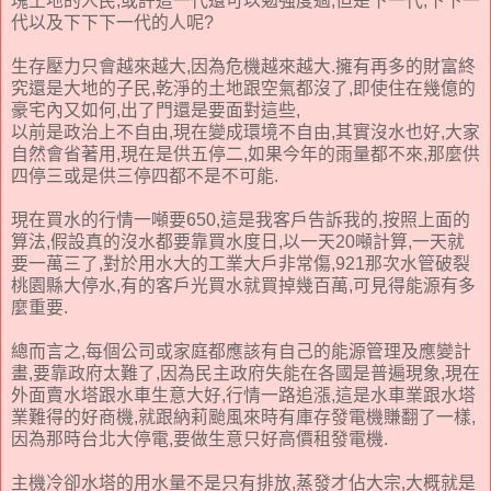
塊土地的人民,或許這一代還可以勉強度過,但是下一代,下下一
代以及下下下一代的人呢?
生存壓力只會越來越大,因為危機越來越大.擁有再多的財富終
究還是大地的子民,乾淨的土地跟空氣都沒了,即使住在幾億的
豪宅內又如何,出了門還是要面對這些,
以前是政治上不自由,現在變成環境不自由,其實沒水也好,大家
自然會省著用,現在是供五停二,如果今年的雨量都不來,那麼供
四停三或是供三停四都不是不可能.
現在買水的行情一噸要650,這是我客戶告訴我的,按照上面的
算法,假設真的沒水都要靠買水度日,以一天20噸計算,一天就
要一萬三了,對於用水大的工業大戶非常傷,921那次水管破裂
桃園縣大停水,有的客戶光買水就買掉幾百萬,可見得能源有多
麼重要.
總而言之,每個公司或家庭都應該有自己的能源管理及應變計
畫,要靠政府太難了,因為民主政府失能在各國是普遍現象,現在
外面賣水塔跟水車生意大好,行情一路追漲,這是水車業跟水塔
業難得的好商機,就跟納莉颱風來時有庫存發電機賺翻了一樣,
因為那時台北大停電,要做生意只好高價租發電機.
主機冷卻水塔的用水量不是只有排放,蒸發才佔大宗,大概就是